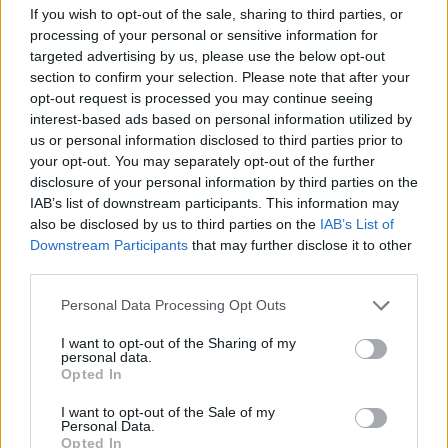
If you wish to opt-out of the sale, sharing to third parties, or
Puoi abbonarti a
soli € 1,10 al mese
processing of your personal or sensitive information for
cliccando
qui
targeted advertising by us, please use the below opt-out
section to confirm your selection. Please note that after your
Sei già abbonato?
opt-out request is processed you may continue seeing
interest-based ads based on personal information utilized by
us or personal information disclosed to third parties prior to
Puoi effettuare l'accesso andando nella
your opt-out. You may separately opt-out of the further
sezione
Login
dal menù del sito o
disclosure of your personal information by third parties on the
cliccando
qui
IAB’s list of downstream participants. This information may
also be disclosed by us to third parties on the
IAB’s List of
Downstream Participants
that may further disclose it to other
third parties.
TEMI:
Hermaea Olbia
Notizie Olbia
Sport Olbia
Please note that this website/app uses one or more Google
Personal Data Processing Opt Outs
Notizie in tempo reale?
services and may gather and store information including but
not limited to your visit or usage behaviour. You may click to
I want to opt-out of the Sharing of my
Entra nel canale telegram di
personal data.
grant or deny consent to Google and its third-party tags to
GalluraOggi.it
Opted In
use your data for below specified purposes in below Google
consent section.
I want to opt-out of the Sale of my
Personal Data.
Opted In