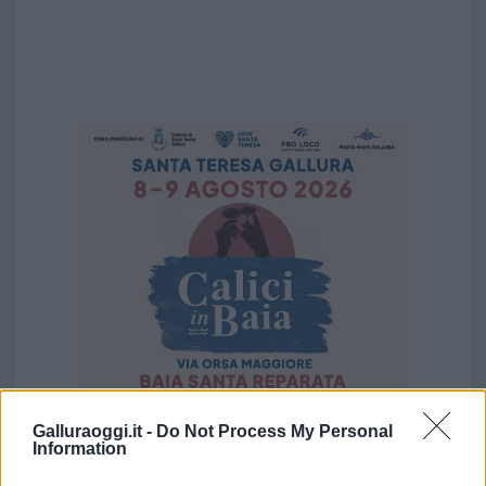
Galluraoggi.it -
Do Not Process My Personal
Vuoi rimuovere le pubblicità nazionali?
Information