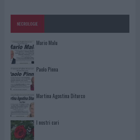
NECROLOGIE
Mario Malu
Paolo Pinna
Martina Agostina Diturco
I nostri cari