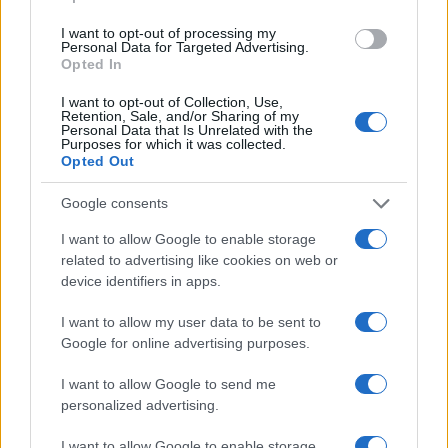
Inviaci le tue segnalazioni,
I want to opt-out of processing my
Personal Data for Targeted Advertising.
i tuoi video e le tue foto
Opted In
Su WhatsApp al numero +39
345 356 7512
I want to opt-out of Collection, Use,
Retention, Sale, and/or Sharing of my
Personal Data that Is Unrelated with the
Purposes for which it was collected.
Opted Out
Google consents
Ricevi le nostre ultime news
I want to allow Google to enable storage
related to advertising like cookies on web or
da
Google News
device identifiers in apps.
I want to allow my user data to be sent to
Google for online advertising purposes.
Condividi l'articolo
F
T
Pi
W
S
I want to allow Google to send me
personalized advertising.
a
w
n
h
h
I want to allow Google to enable storage