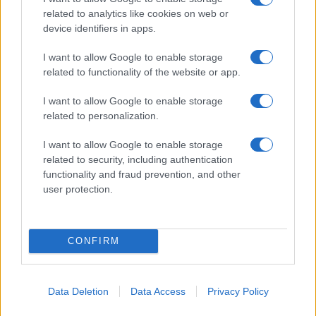
ce
it
te
at
a
Articolo precedente
related to analytics like cookies on web or
b
te
re
s
re
Prossimo articolo
device identifiers in apps.
o
r
st
A
I want to allow Google to enable storage
o
p
related to functionality of the website or app.
NOTIZIE RECENTI
k
p
I want to allow Google to enable storage
related to personalization.
Ristorante distrutto dalle fiamme a La
Maddalena, incendio a Monti d’à rena
I want to allow Google to enable storage
related to security, including authentication
functionality and fraud prevention, and other
Le previsioni meteo per il weekend a Olbia e in
user protection.
Gallura
CONFIRM
Michelle Hunziker in Gallura, bella anche dal
vivo: un amico vip svela come fa
Data Deletion
Data Access
Privacy Policy
Calangianus, dopo le polemiche il centro