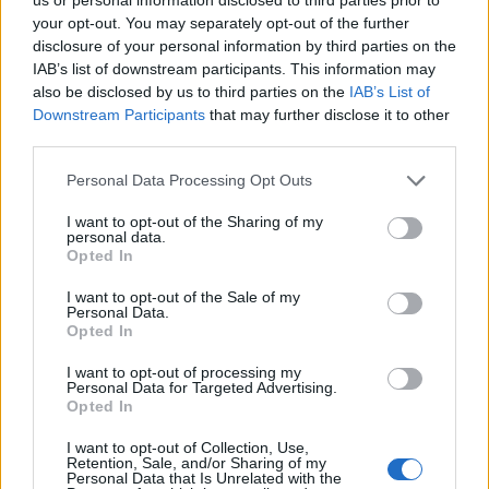
your opt-out. You may separately opt-out of the further
Notizie in tempo reale?
disclosure of your personal information by third parties on the
IAB’s list of downstream participants. This information may
Entra nel canale telegram di
also be disclosed by us to third parties on the
IAB’s List of
GalluraOggi.it
Downstream Participants
that may further disclose it to other
third parties.
Please note that this website/app uses one or more Google
Personal Data Processing Opt Outs
services and may gather and store information including but
Inviaci le tue segnalazioni,
not limited to your visit or usage behaviour. You may click to
I want to opt-out of the Sharing of my
i tuoi video e le tue foto
personal data.
grant or deny consent to Google and its third-party tags to
Opted In
Su WhatsApp al numero +39
use your data for below specified purposes in below Google
consent section.
345 356 7512
I want to opt-out of the Sale of my
Personal Data.
Opted In
I want to opt-out of processing my
Personal Data for Targeted Advertising.
Opted In
Ricevi le nostre ultime news
I want to opt-out of Collection, Use,
Retention, Sale, and/or Sharing of my
da
Google News
Personal Data that Is Unrelated with the