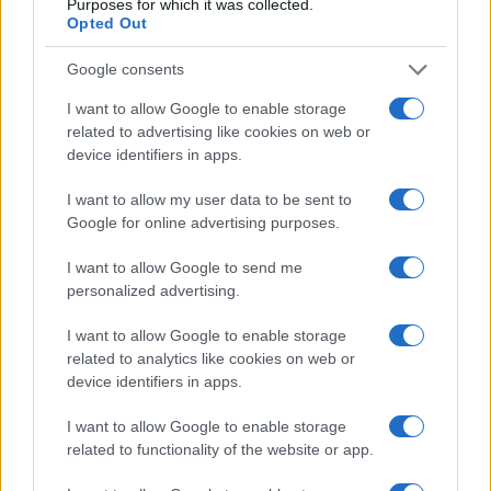
Purposes for which it was collected.
Opted Out
Google consents
Condividi l'articolo
I want to allow Google to enable storage
F
T
Pi
W
S
related to advertising like cookies on web or
a
w
n
h
h
device identifiers in apps.
ce
it
te
at
a
Articolo precedente
I want to allow my user data to be sent to
b
te
re
s
re
Google for online advertising purposes.
Prossimo articolo
o
r
st
A
I want to allow Google to send me
o
p
personalized advertising.
NOTIZIE RECENTI
k
p
I want to allow Google to enable storage
related to analytics like cookies on web or
Olbia, divieto di sosta contro spaccio e degrado:
device identifiers in apps.
esplode la protesta
I want to allow Google to enable storage
related to functionality of the website or app.
Pausa caffè impeccabile: come scegliere la