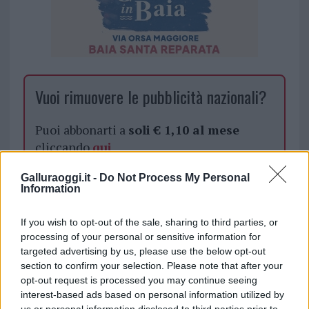
Vuoi rimuovere le pubblicità nazionali?
Puoi abbonarti a
soli € 1,10 al mese
cliccando
qui
Galluraoggi.it -
Do Not Process My Personal
Sei già abbonato?
Information
Puoi effettuare l'accesso andando nella
If you wish to opt-out of the sale, sharing to third parties, or
sezione
Login
dal menù del sito o
processing of your personal or sensitive information for
targeted advertising by us, please use the below opt-out
cliccando
qui
section to confirm your selection. Please note that after your
opt-out request is processed you may continue seeing
interest-based ads based on personal information utilized by
TEMI:
Gianni Sarti
Hermaea Olbia
us or personal information disclosed to third parties prior to