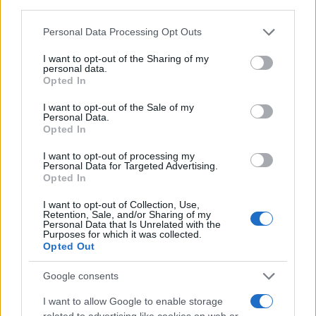
Entra nel canale telegram di
third parties.
GalluraOggi.it
Please note that this website/app uses one or more Google
Personal Data Processing Opt Outs
services and may gather and store information including but
not limited to your visit or usage behaviour. You may click to
I want to opt-out of the Sharing of my
personal data.
grant or deny consent to Google and its third-party tags to
Opted In
use your data for below specified purposes in below Google
Ricevi le nostre ultime news
consent section.
I want to opt-out of the Sale of my
Personal Data.
Opted In
da
Google News
I want to opt-out of processing my
Personal Data for Targeted Advertising.
Opted In
Condividi l'articolo
I want to opt-out of Collection, Use,
Retention, Sale, and/or Sharing of my
F
T
Pi
W
S
Personal Data that Is Unrelated with the
Purposes for which it was collected.
a
w
n
h
h
Opted Out
ce
it
te
at
a
Articolo precedente
Google consents
b
te
re
s
re
Prossimo articolo
I want to allow Google to enable storage
related to advertising like cookies on web or