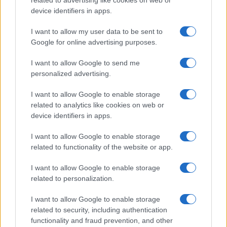
o
r
st
A
device identifiers in apps.
o
p
NOTIZIE RECENTI
k
p
I want to allow my user data to be sent to
Google for online advertising purposes.
Ristorante distrutto dalle fiamme a La
I want to allow Google to send me
Maddalena, incendio a Monti d’à rena
personalized advertising.
I want to allow Google to enable storage
Le previsioni meteo per il weekend a Olbia e in
related to analytics like cookies on web or
Gallura
device identifiers in apps.
I want to allow Google to enable storage
Michelle Hunziker in Gallura, bella anche dal
related to functionality of the website or app.
vivo: un amico vip svela come fa
I want to allow Google to enable storage
related to personalization.
Calangianus, dopo le polemiche il centro
accoglienza minori chiude
I want to allow Google to enable storage
related to security, including authentication
functionality and fraud prevention, and other