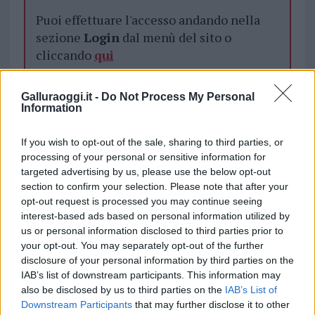
Puoi effettuare l'accesso andando nella
sezione
Login
dal menù del sito o
cliccando
qui
Galluraoggi.it -
Do Not Process My Personal
TEMI:
Ilva Playoff
Ilva Serie D
Ilva Tempio
Information
Notizie La Maddalena
Notizie Sardegna
If you wish to opt-out of the sale, sharing to third parties, or
Notizie Tempio
processing of your personal or sensitive information for
targeted advertising by us, please use the below opt-out
Inviaci le tue segnalazioni,
section to confirm your selection. Please note that after your
i tuoi video e le tue foto
opt-out request is processed you may continue seeing
Su WhatsApp al numero +39
interest-based ads based on personal information utilized by
345 356 7512
us or personal information disclosed to third parties prior to
your opt-out. You may separately opt-out of the further
disclosure of your personal information by third parties on the
IAB’s list of downstream participants. This information may
also be disclosed by us to third parties on the
IAB’s List of
Notizie in tempo reale?
Downstream Participants
that may further disclose it to other