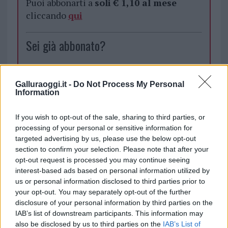
Puoi abbonarti a
soli € 1,10 al mese
cliccando
qui
Sei già abbonato?
Puoi effettuare l'accesso andando nella
sezione
Login
dal menù del sito o
Galluraoggi.it -
Do Not Process My Personal
Information
cliccando
qui
If you wish to opt-out of the sale, sharing to third parties, or
processing of your personal or sensitive information for
TEMI:
Calcio Olbia
Lega Pro
Olbia Calcio
targeted advertising by us, please use the below opt-out
section to confirm your selection. Please note that after your
Notizie in tempo reale?
opt-out request is processed you may continue seeing
Entra nel canale telegram di
interest-based ads based on personal information utilized by
us or personal information disclosed to third parties prior to
GalluraOggi.it
your opt-out. You may separately opt-out of the further
disclosure of your personal information by third parties on the
IAB’s list of downstream participants. This information may
also be disclosed by us to third parties on the
IAB’s List of