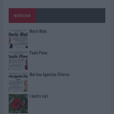
NECROLOGIE
Mario Malu
Paolo Pinna
Martina Agostina Diturco
I nostri cari