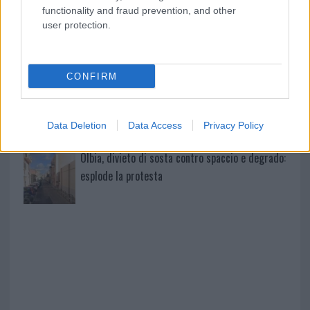
functionality and fraud prevention, and other
user protection.
Michelle Hunziker in Gallura, bella anche dal
vivo: un amico vip svela come fa
CONFIRM
Calangianus, dopo le polemiche il centro
accoglienza minori chiude
Data Deletion
Data Access
Privacy Policy
Olbia, divieto di sosta contro spaccio e degrado:
esplode la protesta