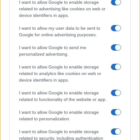
I want to allow Google to enable storage
b
te
re
s
re
Prossimo articolo
related to advertising like cookies on web or
o
r
st
A
device identifiers in apps.
o
p
I want to allow my user data to be sent to
NOTIZIE RECENTI
k
p
Google for online advertising purposes.
I want to allow Google to send me
Incendio nella notte a Olbia, a fuoco due furgoni
personalized advertising.
I want to allow Google to enable storage
related to analytics like cookies on web or
A fuoco un deposito con bombole, intervento dei
device identifiers in apps.
vigili del fuoco a Rudalza
I want to allow Google to enable storage
related to functionality of the website or app.
Ristorante distrutto dalle fiamme a La
Maddalena, incendio a Monti d’à rena
I want to allow Google to enable storage
related to personalization.
Le previsioni meteo per il weekend a Olbia e in
I want to allow Google to enable storage
related to security, including authentication
Gallura