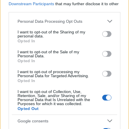
Inviaci le tue segnalazioni,
Downstream Participants
that may further disclose it to other
i tuoi video e le tue foto
third parties.
Su WhatsApp al numero +39
Please note that this website/app uses one or more Google
Personal Data Processing Opt Outs
345 356 7512
services and may gather and store information including but
not limited to your visit or usage behaviour. You may click to
I want to opt-out of the Sharing of my
personal data.
grant or deny consent to Google and its third-party tags to
Opted In
use your data for below specified purposes in below Google
consent section.
I want to opt-out of the Sale of my
Personal Data.
Ricevi le nostre ultime news
Opted In
I want to opt-out of processing my
da
Google News
Personal Data for Targeted Advertising.
Opted In
I want to opt-out of Collection, Use,
Condividi l'articolo
Retention, Sale, and/or Sharing of my
Personal Data that Is Unrelated with the
Purposes for which it was collected.
F
T
Pi
W
S
Opted Out
a
w
n
h
h
Google consents
ce
it
te
at
a
Articolo precedente