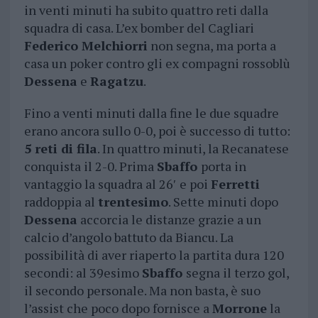
in venti minuti ha subito quattro reti dalla
squadra di casa. L’ex bomber del Cagliari
Federico Melchiorri
non segna, ma porta a
casa un poker contro gli ex compagni rossoblù
Dessena
e
Ragatzu
.
Fino a venti minuti dalla fine le due squadre
erano ancora sullo 0-0, poi è successo di tutto:
5 reti di fila
. In quattro minuti, la Recanatese
conquista il 2-0. Prima
Sbaffo
porta in
vantaggio la squadra al 26′
e poi
Ferretti
raddoppia al
trentesimo
. Sette minuti dopo
Dessena
accorcia le distanze grazie a un
calcio d’angolo battuto da Biancu. La
possibilità di aver riaperto la partita dura 120
secondi: al 39esimo
Sbaffo
segna il terzo gol,
il secondo personale. Ma non basta, è suo
l’assist che poco dopo fornisce a
Morrone
la