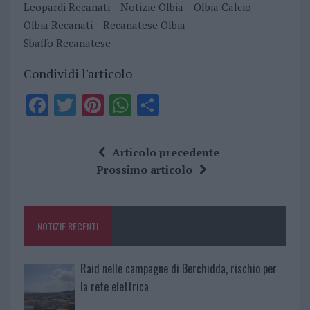
Leopardi Recanati
Notizie Olbia
Olbia Calcio
Olbia Recanati
Recanatese Olbia
Sbaffo Recanatese
Condividi l'articolo
F
T
Pi
W
S
a
w
n
h
h
ce
it
te
at
a
Articolo precedente
b
te
re
s
re
Prossimo articolo
o
r
st
A
o
p
NOTIZIE RECENTI
k
p
Raid nelle campagne di Berchidda, rischio per
la rete elettrica