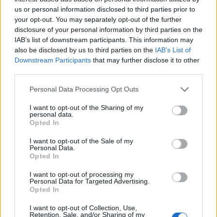
Migliori cliniche di estetica medicale avanzata
us or personal information disclosed to third parties prior to
in Europa: classifica dei 5 centri di riferimento
your opt-out. You may separately opt-out of the further
pe…
disclosure of your personal information by third parties on the
IAB’s list of downstream participants. This information may
also be disclosed by us to third parties on the
IAB’s List of
Downstream Participants
that may further disclose it to other
third parties.
Please note that this website/app uses one or more Google
Personal Data Processing Opt Outs
services and may gather and store information including but
not limited to your visit or usage behaviour. You may click to
I want to opt-out of the Sharing of my
personal data.
grant or deny consent to Google and its third-party tags to
Opted In
use your data for below specified purposes in below Google
NECROLOGIE
consent section.
I want to opt-out of the Sale of my
Personal Data.
Opted In
Mario Malu
I want to opt-out of processing my
Personal Data for Targeted Advertising.
Opted In
Paolo Pinna
I want to opt-out of Collection, Use,
Retention, Sale, and/or Sharing of my