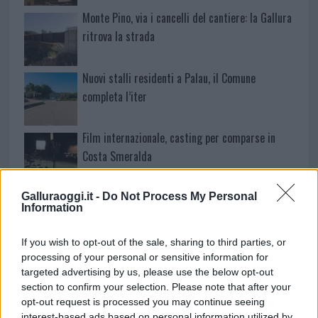
Monte Pino, via i cancelli del cantiere: la Gallura
ritrova la strada
Nuovi stalli residenti a Palau, il Comune
completa l’iter
Film internazionale, casting per comparse in
Costa Smeralda
Porto Rotondo ospita la grande sfida della vela
Galluraoggi.it -
Do Not Process My Personal
Information
nell’estate 2026
If you wish to opt-out of the sale, sharing to third parties, or
Controlli all’aeroporto di Olbia, sequestrati
processing of your personal or sensitive information for
targeted advertising by us, please use the below opt-out
caviale e sabbia rubata
section to confirm your selection. Please note that after your
opt-out request is processed you may continue seeing
interest-based ads based on personal information utilized by