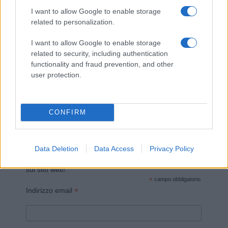
I want to allow Google to enable storage
related to personalization.
I want to allow Google to enable storage
related to security, including authentication
functionality and fraud prevention, and other
Invia un Comunicato Stampa
|
Pubblicità
|
Segnala
user protection.
CONFIRM
Vuoi rimanere sempre aggiornato?
Data Deletion
Data Access
Privacy Policy
Iscriviti alla newsletter di Gallura Oggi e ricevi le nostre
email periodiche contenenti le ultime notizie pubblicate
sul sito web!
*
campo obbligatorio
*
Indirizzo email