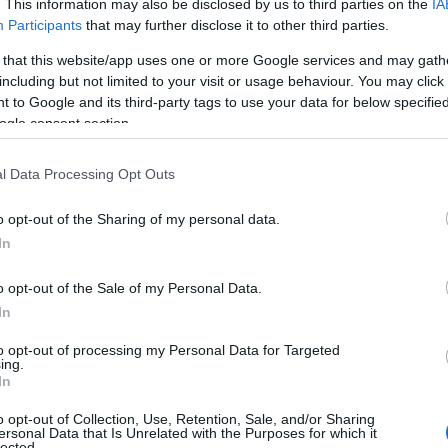
. This information may also be disclosed by us to third parties on the
IA
Daniele Ragatzu passa al Pontendera e saluta Olbia
Participants
that may further disclose it to other third parties.
Il bomber Daniele Ragatzu ha firmato per il
 that this website/app uses one or more Google services and may gath
Pontedera e lascia Olbia, ma con una lettera saluta
including but not limited to your visit or usage behaviour. You may click 
la squadra, i tifosi e…
 to Google and its third-party tags to use your data for below specifi
ogle consent section.
CRONACA
16 GENNAIO 2024
l Data Processing Opt Outs
I testimoni scagionano Ragatzu: “Mai visto
aggressioni alla ex”
o opt-out of the Sharing of my personal data.
In
La versione dei testimoni al processo contro
Ragatzu. I testimoni, quelli con i quali la presunta
o opt-out of the Sale of my Personal Data.
vittima di violenze da parte del bianco Daniele
In
Ragatzu si era rivolta per raccontare…
to opt-out of processing my Personal Data for Targeted
ing.
In
SPORT
18 DICEMBRE 2023
o opt-out of Collection, Use, Retention, Sale, and/or Sharing
Pallone d’oro di serie C: Ragatzu tra i
ersonal Data that Is Unrelated with the Purposes for which it
lected.