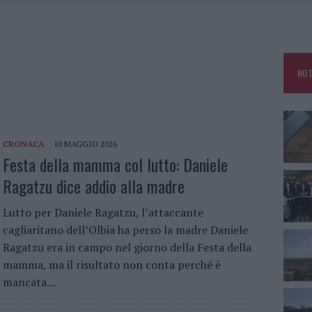
DDA, RISCHIO PER LA RETE ELETTRICA
L CANTIERE: LA GALLURA RITROVA LA STRADA
NOT
U, IL COMUNE COMPLETA L’ITER
SCEGLIERE LA SOLUZIONE IDEALE PER LA CASA E L’UFFICIO
CRONACA
10 MAGGIO 2026
Festa della mamma col lutto: Daniele
Ragatzu dice addio alla madre
Lutto per Daniele Ragatzu, l’attaccante
cagliaritano dell’Olbia ha perso la madre Daniele
Ragatzu era in campo nel giorno della Festa della
mamma, ma il risultato non conta perché è
mancata…