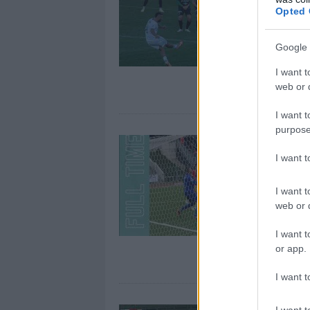
Opted 
Google 
I want t
web or d
I want t
purpose
I want 
I want t
web or d
I want t
or app.
I want t
I want t