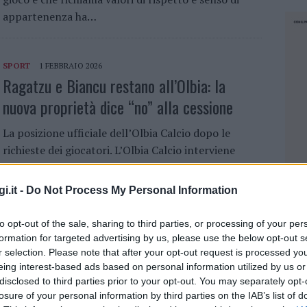
appartenenza ha…
SPORT
1 FEBBRAIO 2026
Ragatzu e Biancu restano all’Olbia: la
nuova proprietà dice “no” alla cessione
La posizione ufficiale dell’Olbia Calcio dopo le
richieste dei giocatori. L’Olbia Calcio interviene
ufficialmente per chiarire la posizione della società
in merito alla situazione di Daniele Ragatzu e
i.it -
Do Not Process My Personal Information
Roberto Biancu,…
to opt-out of the sale, sharing to third parties, or processing of your per
formation for targeted advertising by us, please use the below opt-out s
SPORT
1 LUGLIO 2024
r selection. Please note that after your opt-out request is processed y
L’arrivederci di Ragatzu a Olbia: “Vorrei
eing interest-based ads based on personal information utilized by us or
disclosed to third parties prior to your opt-out. You may separately opt-
stabilirmi qui quando arriverà il momento”
losure of your personal information by third parties on the IAB’s list of
NEC