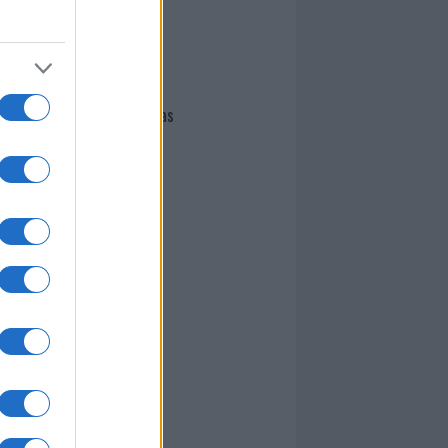
I nostri cari
Giovannimaria Cabras