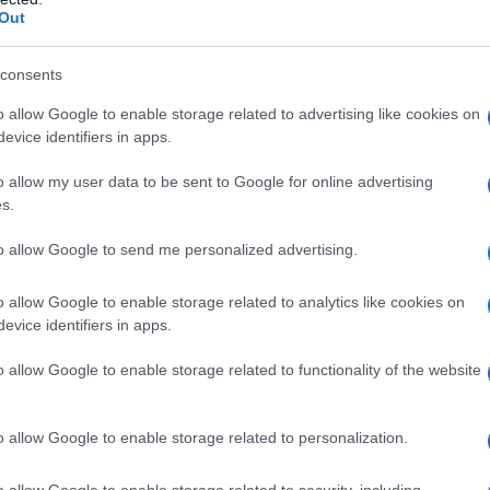
migliori attaccanti, ma è fuori dalla top ten
Out
Ragaztu dell’Olbia tra i migliori attaccanti per il
consents
Pallone d’oro di serie C Daniele Ragatzu dell’Olbia
o allow Google to enable storage related to advertising like cookies on
entra nella classifiche finali, ma nessun giocatore
evice identifiers in apps.
sardo potrà contendersi il Pallone d’oro di…
o allow my user data to be sent to Google for online advertising
s.
SPORT
12 NOVEMBRE 2023
Pessimismo cosmico dell’Olbia: a Recanati
to allow Google to send me personalized advertising.
incassa 4 gol in venti minuti
o allow Google to enable storage related to analytics like cookies on
evice identifiers in apps.
L’Olbia torna da Recanati con una pesante sconfitta
per 4-1 La città di Giacomo Leopardi fa sprofondare
o allow Google to enable storage related to functionality of the website
l’Olbia nel “pessimismo cosmico”, a Recanati in
venti minuti ha subito quattro reti…
o allow Google to enable storage related to personalization.
o allow Google to enable storage related to security, including