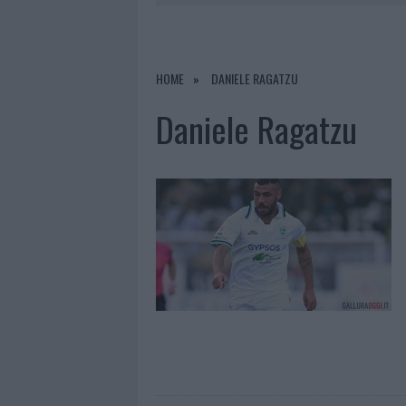
LA GALLURA
7 AGOSTO 2026
|
RAID NELLE CAMPAGNE DI BERCHI
7 AGOSTO 2026
|
MONTE PINO, VIA I CANCELLI DE
HOME
DANIELE RAGATZU
7 AGOSTO 2026
|
NUOVI STALLI RESIDENTI A PALA
Daniele Ragatzu
7 AGOSTO 2026
|
PAUSA CAFFÈ IMPECCABILE: COME 