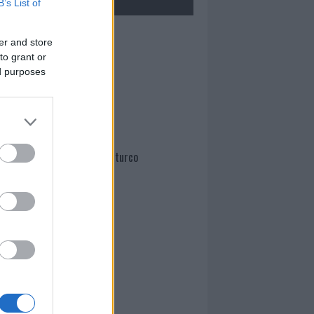
B’s List of
Mario Malu
er and store
to grant or
ed purposes
Paolo Pinna
Martina Agostina Diturco
I nostri cari
I nostri cari