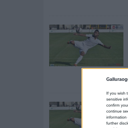
Galluraogg
If you wish 
sensitive in
confirm you
continue se
information 
further disc