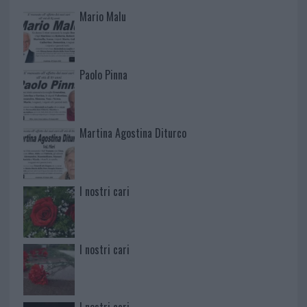
Mario Malu
Paolo Pinna
Martina Agostina Diturco
I nostri cari
I nostri cari