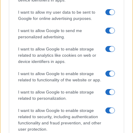
device identifiers in apps.
I want to allow my user data to be sent to
Google for online advertising purposes.
Ricevi le nostre ultime news
I want to allow Google to send me
personalized advertising.
da
Google News
I want to allow Google to enable storage
related to analytics like cookies on web or
device identifiers in apps.
Condividi l'articolo
I want to allow Google to enable storage
F
T
Pi
W
S
related to functionality of the website or app.
a
w
n
h
h
I want to allow Google to enable storage
related to personalization.
ce
it
te
at
a
Articolo precedente
b
te
re
s
re
Prossimo articolo
I want to allow Google to enable storage
related to security, including authentication
o
r
st
A
functionality and fraud prevention, and other
o
p
user protection.