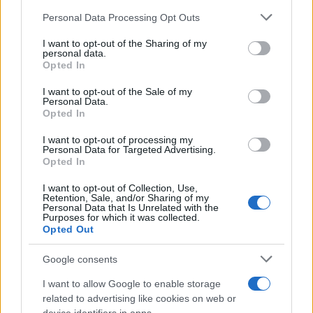
sezione
Login
dal menù del sito o
Please note that this website/app uses one or more Google
Personal Data Processing Opt Outs
cliccando
qui
services and may gather and store information including but
not limited to your visit or usage behaviour. You may click to
I want to opt-out of the Sharing of my
personal data.
grant or deny consent to Google and its third-party tags to
Opted In
use your data for below specified purposes in below Google
TEMI:
Gispi Rugby Prato
Maurizio Spano
consent section.
I want to opt-out of the Sale of my
Mirko Luciano
Notizie Olbia
Olbia Rugby
Personal Data.
Opted In
Rugby Serie C
Sport Sardegna
I want to opt-out of processing my
Inviaci le tue segnalazioni,
Personal Data for Targeted Advertising.
Opted In
i tuoi video e le tue foto
Su WhatsApp al numero +39
I want to opt-out of Collection, Use,
Retention, Sale, and/or Sharing of my
345 356 7512
Personal Data that Is Unrelated with the
Purposes for which it was collected.
Opted Out
Google consents
Notizie in tempo reale?
I want to allow Google to enable storage
Entra nel canale telegram di
related to advertising like cookies on web or
GalluraOggi.it