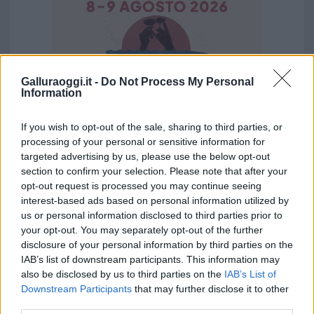
Galluraoggi.it -
Do Not Process My Personal
Information
If you wish to opt-out of the sale, sharing to third parties, or
processing of your personal or sensitive information for
targeted advertising by us, please use the below opt-out
section to confirm your selection. Please note that after your
Vuoi rimuovere le pubblicità nazionali?
opt-out request is processed you may continue seeing
interest-based ads based on personal information utilized by
Puoi abbonarti a
soli € 1,10 al mese
us or personal information disclosed to third parties prior to
cliccando
qui
your opt-out. You may separately opt-out of the further
disclosure of your personal information by third parties on the
IAB’s list of downstream participants. This information may
Sei già abbonato?
also be disclosed by us to third parties on the
IAB’s List of
Downstream Participants
that may further disclose it to other
Puoi effettuare l'accesso andando nella
third parties.