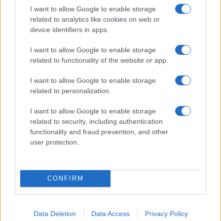
I want to allow Google to enable storage
related to analytics like cookies on web or
device identifiers in apps.
Inviaci le tue segnalazioni,
i tuoi video e le tue foto
I want to allow Google to enable storage
Su WhatsApp al numero +39
related to functionality of the website or app.
345 356 7512
I want to allow Google to enable storage
related to personalization.
I want to allow Google to enable storage
related to security, including authentication
Ricevi le nostre ultime news
functionality and fraud prevention, and other
user protection.
da
Google News
CONFIRM
Condividi l'articolo
F
T
Pi
W
S
Data Deletion
Data Access
Privacy Policy