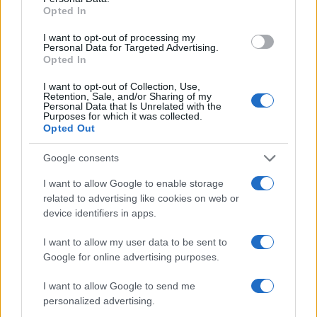
Vuoi rimuovere le pubblicità nazionali?
Opted In
I want to opt-out of processing my
Puoi abbonarti a
soli € 1,10 al mese
Personal Data for Targeted Advertising.
cliccando
qui
Opted In
I want to opt-out of Collection, Use,
Sei già abbonato?
Retention, Sale, and/or Sharing of my
Personal Data that Is Unrelated with the
Purposes for which it was collected.
Opted Out
Puoi effettuare l'accesso andando nella
sezione
Login
dal menù del sito o
Google consents
cliccando
qui
I want to allow Google to enable storage
related to advertising like cookies on web or
device identifiers in apps.
TEMI:
Panda Raid 2020
Porto Cervo Racing
I want to allow my user data to be sent to
Notizie in tempo reale?
Google for online advertising purposes.
Entra nel canale telegram di
I want to allow Google to send me
GalluraOggi.it
personalized advertising.