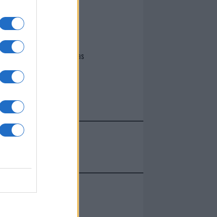
I nostri cari
Giovannimaria Cabras