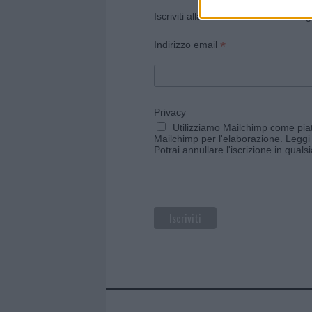
Iscriviti alla newsletter di Gallura O
*
Indirizzo email
Privacy
Utilizziamo Mailchimp come piatt
Mailchimp per l'elaborazione.
Leggi 
Potrai annullare l'iscrizione in qual