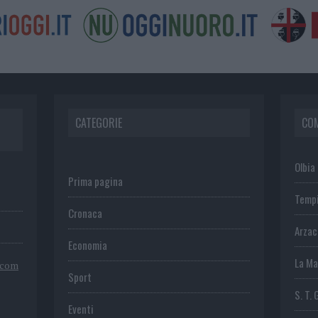
CATEGORIE
CO
Olbia
Prima pagina
Temp
Cronaca
Arza
Economia
La Ma
.com
Sport
S. T. 
Eventi