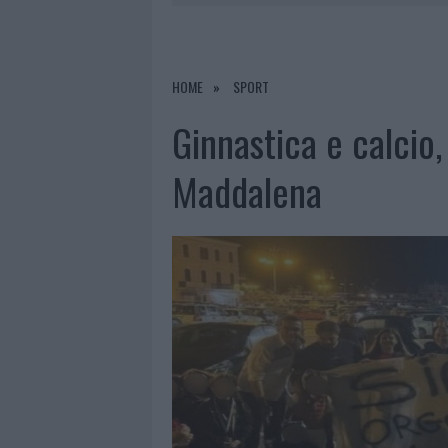
PERDERE
6 AGOSTO 2026
|
LETTINI E ARREDI ABUSIVI SULLA
6 AGOSTO 2026
|
ALLARME TRUFFE A BERCHIDDA, 
HOME
SPORT
6 AGOSTO 2026
|
NOTRE-DAME DE PARIS CONQUIST
Ginnastica e calcio,
6 AGOSTO 2026
|
STRADA SASSARI-OLBIA, INCIDEN
Maddalena