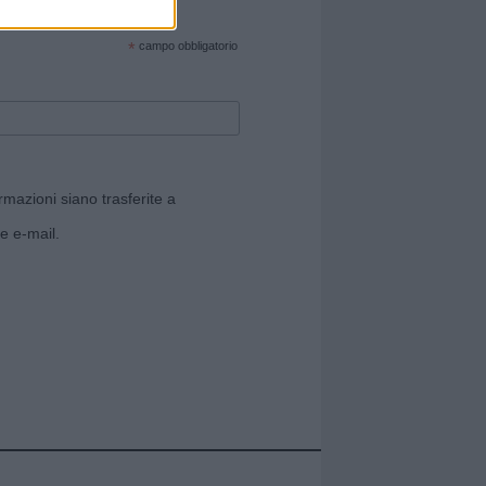
cate sul sito web!
*
campo obbligatorio
rmazioni siano trasferite a
e e-mail.