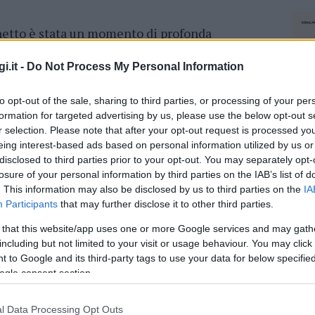
ghetto è stata un momento di profonda
lete della
ginnastica ritmica Madia
sono
a folla calorosa. Hanno portato con sé
i.it -
Do Not Process My Personal Information
razie a un costante impegno e a una
to opt-out of the sale, sharing to third parties, or processing of your per
formation for targeted advertising by us, please use the below opt-out s
r selection. Please note that after your opt-out request is processed y
ddalena
eing interest-based ads based on personal information utilized by us or
disclosed to third parties prior to your opt-out. You may separately opt-
nche sul fronte calcistico grazie ai ragazzi
losure of your personal information by third parties on the IAB’s list of
uadra ha raggiunto un traguardo storico
. This information may also be disclosed by us to third parties on the
IA
one in seconda categoria. Un risultato che
Participants
that may further disclose it to other third parties.
l’ottimo lavoro di squadra dimostrati durante
 that this website/app uses one or more Google services and may gath
including but not limited to your visit or usage behaviour. You may click 
 to Google and its third-party tags to use your data for below specifi
a Benito Filinesi, lutto nel calcio a La
ogle consent section.
NEC
l Data Processing Opt Outs