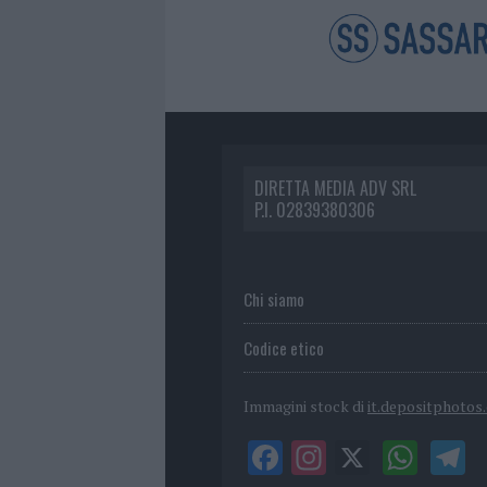
DIRETTA MEDIA ADV SRL
P.I. 02839380306
Chi siamo
Codice etico
Immagini stock di
it.depositphotos