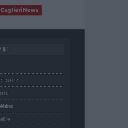
MUNI
io Pausania
chena
ddalena
Gallura