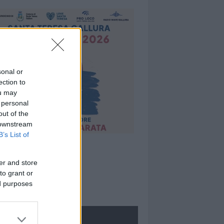
sonal or
ection to
ou may
 personal
out of the
 downstream
B’s List of
er and store
to grant or
ed purposes
ROLOGIE