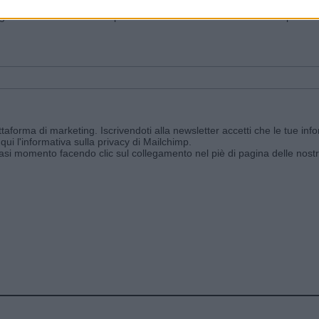
ggi e ricevi le nostre email periodiche contenenti le ultime notizie pubbli
aforma di marketing. Iscrivendoti alla newsletter accetti che le tue info
qui l'informativa sulla privacy di Mailchimp
.
siasi momento facendo clic sul collegamento nel piè di pagina delle nostr