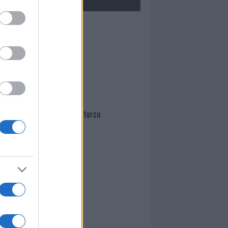
Mario Malu
Paolo Pinna
Martina Agostina Diturco
I nostri cari
I nostri cari