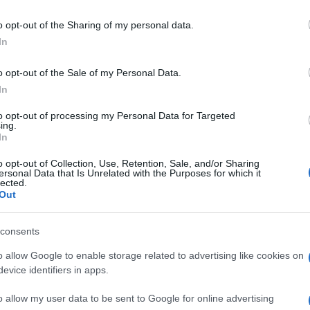
caso e confermano la validità del
o opt-out of the Sharing of my personal data.
ome Isola europea dello sport. Dietro questo
In
si nasconde il lavoro quotidiano di una fitta
sportive, allenatori, famiglie e tantissimi
o opt-out of the Sale of my Personal Data.
 portano in alto il nome dell’isola.
In
to opt-out of processing my Personal Data for Targeted
azionali?
ing.
In
 mese
cliccando
qui
o opt-out of Collection, Use, Retention, Sale, and/or Sharing
ersonal Data that Is Unrelated with the Purposes for which it
lected.
Out
consents
do nella sezione
Login
dal menù del sito o
o allow Google to enable storage related to advertising like cookies on
evice identifiers in apps.
o allow my user data to be sent to Google for online advertising
 Maddalena
Ginnastica La Maddalena