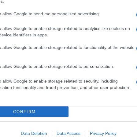
s.
a
to allow Google to send me personalized advertising.
o allow Google to enable storage related to analytics like cookies on
evice identifiers in apps.
o allow Google to enable storage related to functionality of the website
dente
Prossimo articolo
o allow Google to enable storage related to personalization.
o allow Google to enable storage related to security, including
cation functionality and fraud prevention, and other user protection.
Invia un Comunicato Stampa
|
Pubblicità
|
Segnala
CONFIRM
iornato?
Data Deletion
Data Access
Privacy Policy