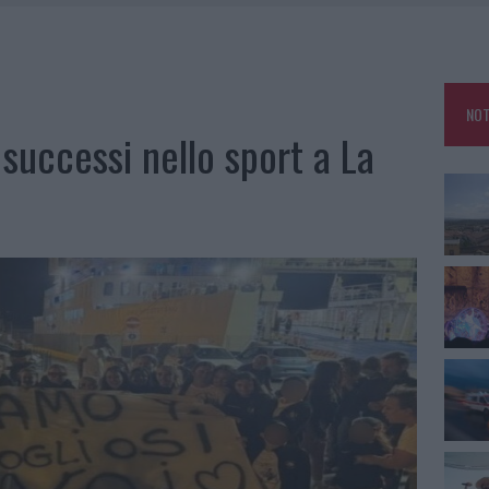
 SPIAGGIA LIBERA, SEQUESTRI A OLBIA E ARZACHENA
FALSI INCARICATI BUSSANO ALLE PORTE
NOT
A OLBIA, LA PRIMA AL MOLO BRIN È UN SUCCESSO
 successi nello sport a La
TE ALL’ALBA: FERITO IL CONDUCENTE