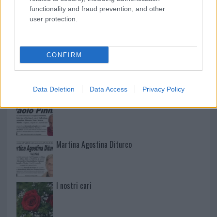
functionality and fraud prevention, and other
user protection.
NECROLOGIE
CONFIRM
Mario Malu
Data Deletion
Data Access
Privacy Policy
Paolo Pinna
Martina Agostina Diturco
I nostri cari