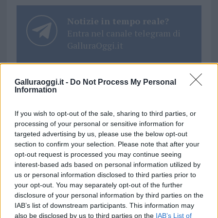
Notizie in tempo reale?
Entra nel canale telegram di
GalluraOggi.it
Galluraoggi.it -
Do Not Process My Personal
Information
Ricevi le nostre ultime news
If you wish to opt-out of the sale, sharing to third parties, or
processing of your personal or sensitive information for
da
Google News
targeted advertising by us, please use the below opt-out
section to confirm your selection. Please note that after your
opt-out request is processed you may continue seeing
Condividi l'articolo
interest-based ads based on personal information utilized by
us or personal information disclosed to third parties prior to
F
T
Pi
W
S
your opt-out. You may separately opt-out of the further
disclosure of your personal information by third parties on the
a
w
n
h
h
IAB’s list of downstream participants. This information may
also be disclosed by us to third parties on the
IAB’s List of