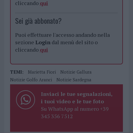
cliccando
qui
Sei già abbonato?
Puoi effettuare l'accesso andando nella
sezione
Login
dal menù del sito o
cliccando
qui
TEMI:
Marietta Fiori
Notizie Gallura
Notizie Golfo Aranci
Notizie Sardegna
Inviaci le tue segnalazioni,
i tuoi video e le tue foto
Su WhatsApp al numero +39
345 356 7512