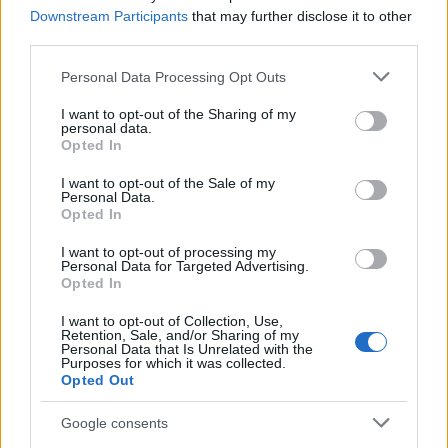
ce
it
te
at
a
Articolo precedente
Downstream Participants
that may further disclose it to other
b
te
re
s
re
Prossimo articolo
third parties.
o
r
st
A
Please note that this website/app uses one or more Google
Personal Data Processing Opt Outs
o
p
services and may gather and store information including but
NOTIZIE RECENTI
not limited to your visit or usage behaviour. You may click to
I want to opt-out of the Sharing of my
k
p
personal data.
grant or deny consent to Google and its third-party tags to
Opted In
use your data for below specified purposes in below Google
Olbia, le previsioni meteo per lunedì 10 agosto
consent section.
I want to opt-out of the Sale of my
2026
Personal Data.
Opted In
I want to opt-out of processing my
Le ultime offerte di lavoro a Olbia e in Gallura
Personal Data for Targeted Advertising.
Opted In
I want to opt-out of Collection, Use,
Retention, Sale, and/or Sharing of my
Cumuli di rifiuti a Santa Teresa Gallura, la
Personal Data that Is Unrelated with the
Purposes for which it was collected.
segnalazione dei residenti
Opted Out
Google consents
Incendi in Gallura, devastati un chiosco e due