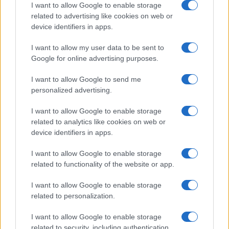
furgoni: le indagini
I want to allow Google to enable storage
related to advertising like cookies on web or
device identifiers in apps.
Cannigione celebra la cultura gallurese con il
“Poker letterario”
I want to allow my user data to be sent to
Google for online advertising purposes.
È scontro tra Misericordia e Comune di Santa
I want to allow Google to send me
Teresa Gallura
personalized advertising.
I want to allow Google to enable storage
Controlli rafforzati in Costa Smeralda, 20
related to analytics like cookies on web or
arresti e 135 denunce
device identifiers in apps.
I want to allow Google to enable storage
related to functionality of the website or app.
I want to allow Google to enable storage
related to personalization.
I want to allow Google to enable storage
related to security, including authentication