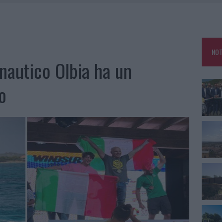
L CANTIERE: LA GALLURA RITROVA LA STRADA
U, IL COMUNE COMPLETA L’ITER
 PER COMPARSE IN COSTA SMERALDA
NOT
GO DOLORE: STORIA E RINASCITA DELLA STRADA CHE SEGNÒ LA GALLURA
 nautico Olbia ha un
o