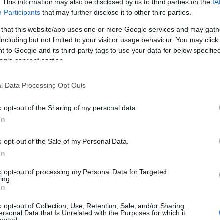
izio olbiese: nella categoria medio Leggeri
. This information may also be disclosed by us to third parties on the
IA
Participants
that may further disclose it to other third parties.
o
si sono classificati rispettivamente 25° e 31°.
briele
e
Giorgio Spano
, qualificatisi per le
 that this website/app uses one or more Google services and may gath
ncappati in n errore di percorso che gli ha
including but not limited to your visit or usage behaviour. You may click 
e finale. Il riscatto è però arrivato nel Course
 to Google and its third-party tags to use your data for below specifi
ogle consent section.
pettivamente al 31 e 37° posto. Da segnalare
ccellente 14° posizione di
Angelo Usai
l Data Processing Opt Outs
stata influenzata da un fastidioso infortunio
nto mondiale.
o opt-out of the Sharing of my personal data.
In
o opt-out of the Sale of my Personal Data.
azionali?
In
to opt-out of processing my Personal Data for Targeted
ing.
 mese
cliccando
qui
In
o opt-out of Collection, Use, Retention, Sale, and/or Sharing
ersonal Data that Is Unrelated with the Purposes for which it
lected.