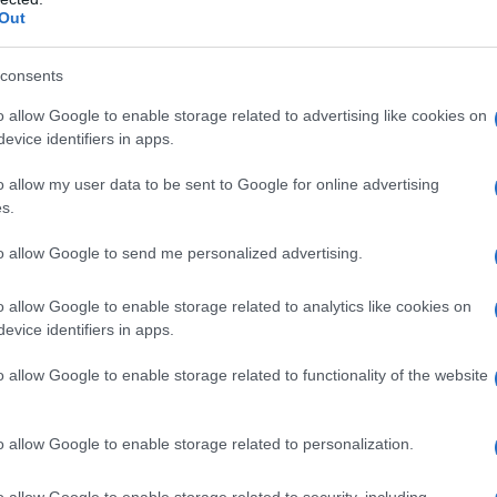
Out
do nella sezione
Login
dal menù del sito o
consents
o allow Google to enable storage related to advertising like cookies on
evice identifiers in apps.
sai
Antonello Melca
Circolo Nautico Olbia
 Spano
Surf Olbia
Windsurf Olbia
o allow my user data to be sent to Google for online advertising
s.
lazioni, i tuoi video e le tue foto
ro +39 345 356 7512
to allow Google to send me personalized advertising.
o allow Google to enable storage related to analytics like cookies on
evice identifiers in apps.
eale?
o allow Google to enable storage related to functionality of the website
gram di GalluraOggi.it
o allow Google to enable storage related to personalization.
o allow Google to enable storage related to security, including