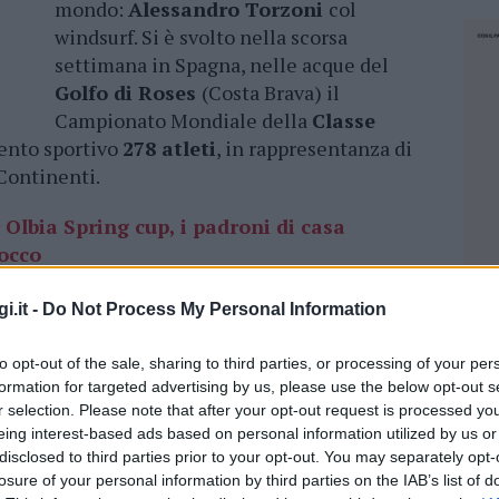
mondo:
Alessandro Torzoni
col
windsurf. Si è svolto nella scorsa
settimana in Spagna, nelle acque del
Golfo di Roses
(Costa Brava) il
Campionato Mondiale della
Classe
vento sportivo
278 atleti
, in rappresentanza di
 Continenti.
Olbia Spring cup, i padroni di casa
rocco
i.it -
Do Not Process My Personal Information
aratterizzate da condizioni di vento sostenuto
 del Circolo Nautico Olbia si è aggiudicato la
to opt-out of the sale, sharing to third parties, or processing of your per
si Campione del Mondo 2024 della Classe
formation for targeted advertising by us, please use the below opt-out s
e-Race con una impressionante serie di primi
r selection. Please note that after your opt-out request is processed y
eing interest-based ads based on personal information utilized by us or
disclosed to third parties prior to your opt-out. You may separately opt-
ni degli altri cinque regatanti che
losure of your personal information by third parties on the IAB’s list of
NEC