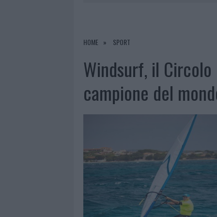
7 AGOSTO 2026
|
MONTE PINO, VIA I CANCELLI DE
7 AGOSTO 2026
|
NUOVI STALLI RESIDENTI A PALA
7 AGOSTO 2026
|
FILM INTERNAZIONALE, CASTING
HOME
SPORT
7 AGOSTO 2026
|
MONTE PINO, LA FINE DI UN LUN
Windsurf, il Circolo
campione del mond