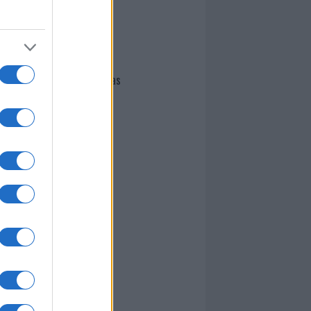
I nostri cari
Giovannimaria Cabras