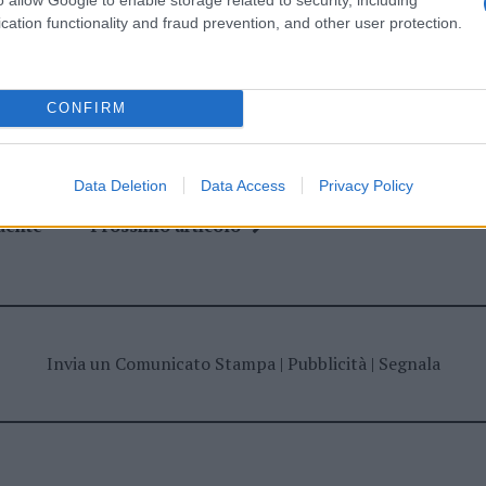
ime news da
Google News
cation functionality and fraud prevention, and other user protection.
CONFIRM
Data Deletion
Data Access
Privacy Policy
dente
Prossimo articolo
Invia un Comunicato Stampa
|
Pubblicità
|
Segnala