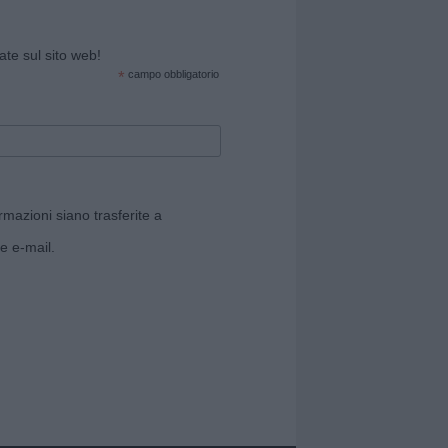
cate sul sito web!
*
campo obbligatorio
rmazioni siano trasferite a
e e-mail.