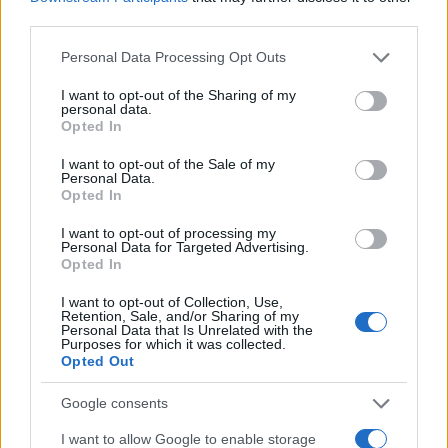
o
r
st
A
third parties.
o
p
Please note that this website/app uses one or more Google
Personal Data Processing Opt Outs
NOTIZIE RECENTI
services and may gather and store information including but
k
p
not limited to your visit or usage behaviour. You may click to
I want to opt-out of the Sharing of my
personal data.
grant or deny consent to Google and its third-party tags to
Opted In
Rapina a Porto Rotondo, due uomini fermati dai
use your data for below specified purposes in below Google
carabinieri
consent section.
I want to opt-out of the Sale of my
Personal Data.
Opted In
Auto prende fuoco sulla strada statale 125 a
I want to opt-out of processing my
Olbia, cosa è successo
Personal Data for Targeted Advertising.
Opted In
Incidente sulla 125 a Olbia, due auto coinvolte:
I want to opt-out of Collection, Use,
Retention, Sale, and/or Sharing of my
danni ingenti
Personal Data that Is Unrelated with the
Purposes for which it was collected.
Opted Out
Auto finisce contro un muretto, un ferito ad
Google consents
Arzachena
I want to allow Google to enable storage