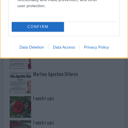
user protection.
NECROLOGIE
Mario Malu
CONFIRM
Data Deletion
Data Access
Privacy Policy
Paolo Pinna
Martina Agostina Diturco
I nostri cari
I nostri cari