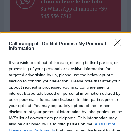
i tuoi video e le tue foto
Su WhatsApp al numero +39
345 356 7512
Galluraoggi.it -
Do Not Process My Personal
Information
Ricevi le nostre ultime news
If you wish to opt-out of the sale, sharing to third parties, or
da
Google News
processing of your personal or sensitive information for
targeted advertising by us, please use the below opt-out
section to confirm your selection. Please note that after your
Condividi l'articolo
opt-out request is processed you may continue seeing
interest-based ads based on personal information utilized by
F
T
Pi
W
S
us or personal information disclosed to third parties prior to
your opt-out. You may separately opt-out of the further
a
w
n
h
h
disclosure of your personal information by third parties on the
ce
it
te
at
a
IAB’s list of downstream participants. This information may
Articolo precedente
also be disclosed by us to third parties on the
IAB’s List of
b
te
re
s
re
Prossimo articolo
Downstream Participants
that may further disclose it to other