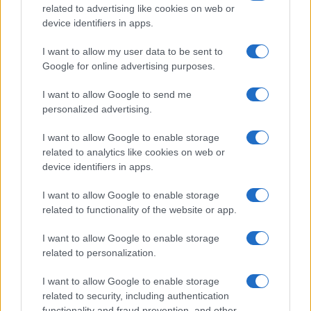
related to advertising like cookies on web or
Incidente a Baia Sardinia, scontro tra auto e
device identifiers in apps.
moto: un ferito
I want to allow my user data to be sent to
Google for online advertising purposes.
Olbia, le previsioni meteo per lunedì 10 agosto
2026
I want to allow Google to send me
personalized advertising.
Le ultime offerte di lavoro a Olbia e in Gallura
I want to allow Google to enable storage
related to analytics like cookies on web or
device identifiers in apps.
I want to allow Google to enable storage
related to functionality of the website or app.
I want to allow Google to enable storage
related to personalization.
I want to allow Google to enable storage
related to security, including authentication
functionality and fraud prevention, and other