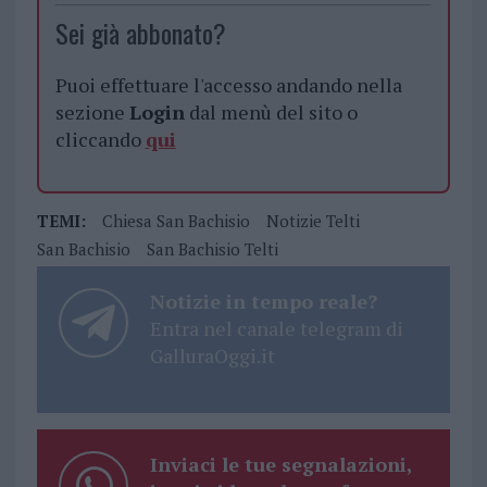
Sei già abbonato?
Puoi effettuare l'accesso andando nella
sezione
Login
dal menù del sito o
cliccando
qui
TEMI:
Chiesa San Bachisio
Notizie Telti
San Bachisio
San Bachisio Telti
Notizie in tempo reale?
Entra nel canale telegram di
GalluraOggi.it
Inviaci le tue segnalazioni,