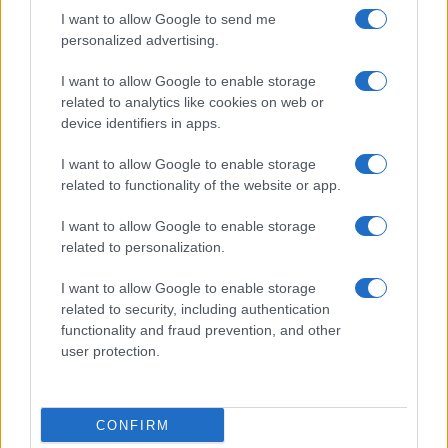
in Europa: classifica dei 5 centri di riferimento
I want to allow Google to send me
pe…
personalized advertising.
Incendi, a San Pasquale arriva il Campo Base:
I want to allow Google to enable storage
l’inaugurazione
related to analytics like cookies on web or
device identifiers in apps.
Andrea Mura conquista Palau: grande
I want to allow Google to enable storage
partecipazione per il suo racconto
related to functionality of the website or app.
I want to allow Google to enable storage
Calangianus, allarme sul centro accoglienza
related to personalization.
minori, Albieri: “Episodi gravissimi”
I want to allow Google to enable storage
related to security, including authentication
Gallura, finti clienti svuotano le suite: furto da
functionality and fraud prevention, and other
50mila nel resort
user protection.
Meteo Olbia 7 agosto, sole e caldo tornano
CONFIRM
protagonisti