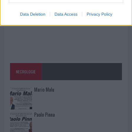
Data Deletion
Data Access
Privacy Policy
NECROLOGIE
Mario Malu
Paolo Pinna