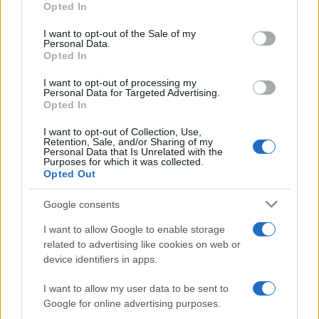
Opted In
use your data for below specified purposes in below Google
Università Telti
consent section.
I want to opt-out of the Sale of my
Personal Data.
Condividi l'articolo
Opted In
F
T
Pi
W
S
I want to opt-out of processing my
Personal Data for Targeted Advertising.
a
w
n
h
h
Opted In
ce
it
te
at
a
Articolo precedente
I want to opt-out of Collection, Use,
b
te
re
s
re
Retention, Sale, and/or Sharing of my
Prossimo articolo
Personal Data that Is Unrelated with the
Purposes for which it was collected.
o
r
st
A
Opted Out
o
p
NOTIZIE RECENTI
Google consents
k
p
I want to allow Google to enable storage
related to advertising like cookies on web or
Controlli all’aeroporto di Olbia, sequestrati
device identifiers in apps.
caviale e sabbia rubata
I want to allow my user data to be sent to
Google for online advertising purposes.
Migliori cliniche di estetica medicale avanzata