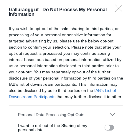
pianeta.
Galluraoggi.it -
Do Not Process My Personal
Information
Vuoi rimuovere le pubblicità nazionali?
If you wish to opt-out of the sale, sharing to third parties, or
processing of your personal or sensitive information for
Puoi abbonarti a
soli € 1,10 al mese
targeted advertising by us, please use the below opt-out
cliccando
qui
section to confirm your selection. Please note that after your
opt-out request is processed you may continue seeing
interest-based ads based on personal information utilized by
Sei già abbonato?
us or personal information disclosed to third parties prior to
your opt-out. You may separately opt-out of the further
Puoi effettuare l'accesso andando nella
disclosure of your personal information by third parties on the
IAB’s list of downstream participants. This information may
sezione
Login
dal menù del sito o
also be disclosed by us to third parties on the
IAB’s List of
cliccando
qui
Downstream Participants
that may further disclose it to other
third parties.
Please note that this website/app uses one or more Google
Personal Data Processing Opt Outs
TEMI:
Enpa Olbia
Enpa Telti
Giuseppe Fascì
services and may gather and store information including but
Marco Casu
Matteo Sanna
Notizie Telti
not limited to your visit or usage behaviour. You may click to
I want to opt-out of the Sharing of my
personal data.
Scuola Telti
Simone Loi
Tartaruga Telti
grant or deny consent to Google and its third-party tags to