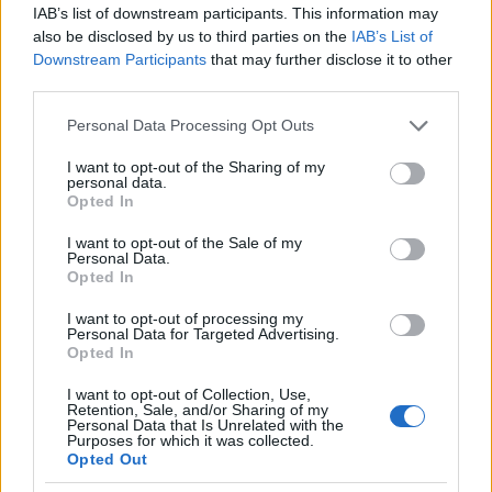
a
w
n
h
h
IAB’s list of downstream participants. This information may
ce
it
te
at
a
also be disclosed by us to third parties on the
IAB’s List of
Articolo precedente
Downstream Participants
that may further disclose it to other
b
te
re
s
re
Prossimo articolo
third parties.
o
r
st
A
Please note that this website/app uses one or more Google
Personal Data Processing Opt Outs
o
p
services and may gather and store information including but
NOTIZIE RECENTI
not limited to your visit or usage behaviour. You may click to
I want to opt-out of the Sharing of my
k
p
personal data.
grant or deny consent to Google and its third-party tags to
Opted In
use your data for below specified purposes in below Google
“Sul filo del discorso”: sold out ad Olbia per il
consent section.
I want to opt-out of the Sale of my
Personal Data.
reading su Atzeni
Opted In
I want to opt-out of processing my
La Maddalena, festa per i 30 anni del Diving
Personal Data for Targeted Advertising.
Opted In
center di Tegge
I want to opt-out of Collection, Use,
Retention, Sale, and/or Sharing of my
Esce di strada con l’auto ad Arzachena: ferito il
Personal Data that Is Unrelated with the
Purposes for which it was collected.
conducente
Opted Out