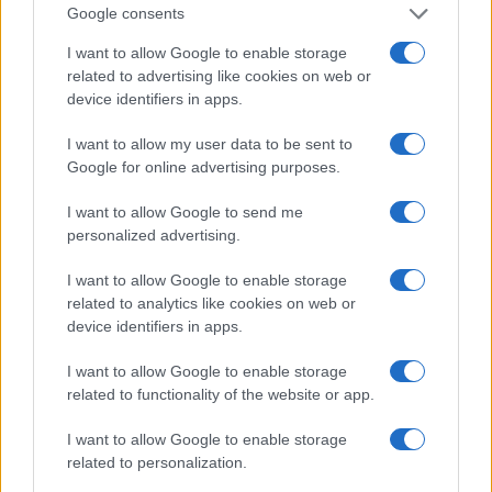
Google consents
Turiste si perdono a Tavolara: salvate dai vigili
del fuoco
I want to allow Google to enable storage
related to advertising like cookies on web or
device identifiers in apps.
Meteo Olbia 6 agosto, migliora il tempo in
Gallura
I want to allow my user data to be sent to
Google for online advertising purposes.
Incidente Olbia, poliziotto in vacanza salva 6
I want to allow Google to send me
persone: due bimbi tra i feriti
personalized advertising.
I want to allow Google to enable storage
Red Valley Festival, musica no-stop a Olbia fino
related to analytics like cookies on web or
device identifiers in apps.
alle 5
I want to allow Google to enable storage
related to functionality of the website or app.
I want to allow Google to enable storage
related to personalization.