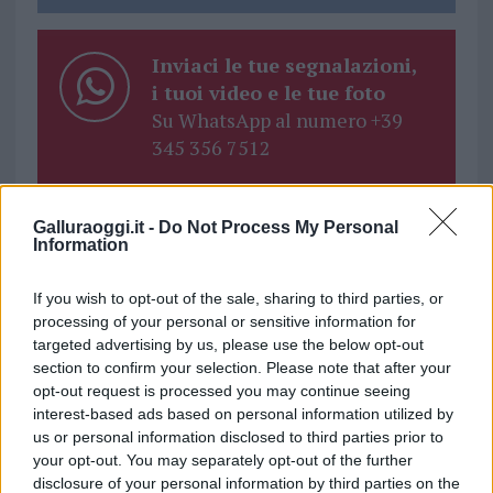
Inviaci le tue segnalazioni,
i tuoi video e le tue foto
Su WhatsApp al numero +39
345 356 7512
Galluraoggi.it -
Do Not Process My Personal
Information
Ricevi le nostre ultime news
If you wish to opt-out of the sale, sharing to third parties, or
processing of your personal or sensitive information for
da
Google News
targeted advertising by us, please use the below opt-out
section to confirm your selection. Please note that after your
opt-out request is processed you may continue seeing
interest-based ads based on personal information utilized by
Condividi l'articolo
us or personal information disclosed to third parties prior to
F
T
Pi
W
S
your opt-out. You may separately opt-out of the further
disclosure of your personal information by third parties on the