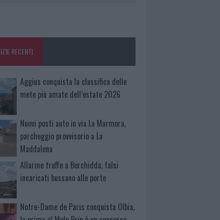
IZIE RECENTI
Aggius conquista la classifica delle
mete più amate dell’estate 2026
Nuovi posti auto in via La Marmora,
parcheggio provvisorio a La
Maddalena
Allarme truffe a Berchidda, falsi
incaricati bussano alle porte
Notre-Dame de Paris conquista Olbia,
la prima al Molo Brin è un successo