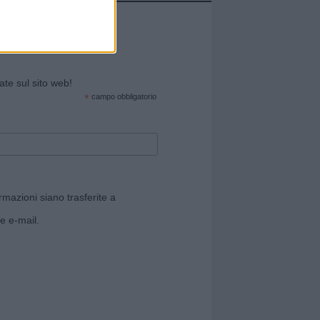
cate sul sito web!
*
campo obbligatorio
rmazioni siano trasferite a
e e-mail.