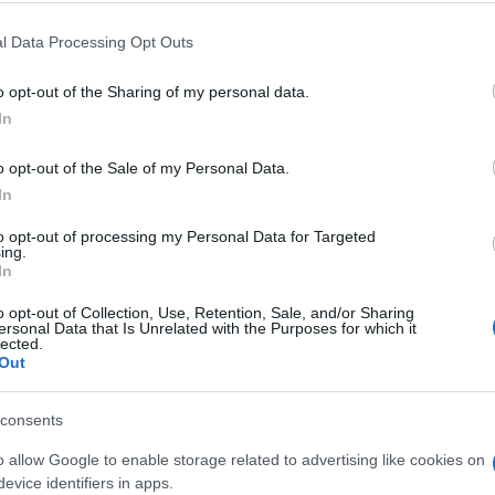
nifica aggiungere un altro tassello che ci
re sportive nel territorio – ha sottolineato il
l Data Processing Opt Outs
omunità cittadina sempre più manifesta il
o opt-out of the Sharing of my personal data.
ica sportiva e il benessere, luoghi di
In
 sviluppare isole di socialità con scambi anche
potenziato potrà davvero rappresentare una
o opt-out of the Sale of my Personal Data.
cittadina, ospitare eventi agonistici importanti
In
 vorrà sperimentare il mondo del tennis, da
fare attività sportiva”.
to opt-out of processing my Personal Data for Targeted
ing.
In
azionali?
o opt-out of Collection, Use, Retention, Sale, and/or Sharing
ersonal Data that Is Unrelated with the Purposes for which it
lected.
 mese
cliccando
qui
Out
consents
o allow Google to enable storage related to advertising like cookies on
do nella sezione
Login
dal menù del sito o
evice identifiers in apps.