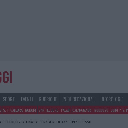
SPORT
EVENTI
RUBRICHE
PUBLIREDAZIONALI
NECROLOGIE
A
S. T. GALLURA
BUDONI
SAN TEODORO
PALAU
CALANGIANUS
BUDDUSÒ
LOIRI P. S. 
OLBIA, INCIDENTE ALL’ALBA: FERITO IL CONDUCENTE