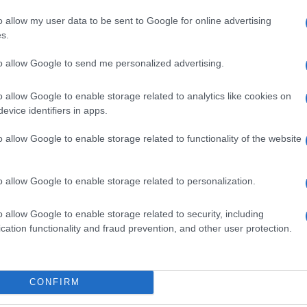
o allow my user data to be sent to Google for online advertising
s.
pio
Campo Da Tennis Tempio
Comune Tempio
to allow Google to send me personalized advertising.
o allow Google to enable storage related to analytics like cookies on
evice identifiers in apps.
o allow Google to enable storage related to functionality of the website
o allow Google to enable storage related to personalization.
dente
Prossimo articolo
o allow Google to enable storage related to security, including
cation functionality and fraud prevention, and other user protection.
Invia un Comunicato Stampa
|
Pubblicità
|
Segnala
CONFIRM