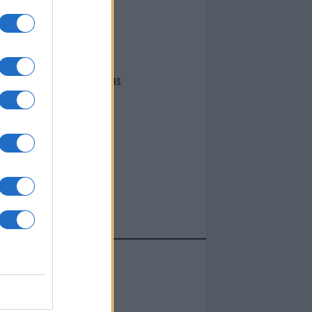
I nostri cari
Giovannimaria Cabras