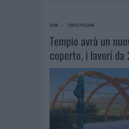
6 AGOSTO 2026
|
AGGIUS CONQUISTA LA CLASSIFI
6 AGOSTO 2026
|
NUOVI POSTI AUTO IN VIA LA M
6 AGOSTO 2026
|
ALLARME TRUFFE A BERCHIDDA, 
HOME
TEMPIO PAUSANIA
6 AGOSTO 2026
|
NOTRE-DAME DE PARIS CONQUIST
Tempio avrà un nuo
coperto, i lavori da