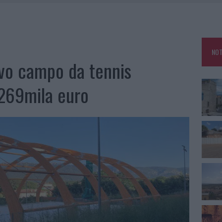
CA DELLE METE PIÙ AMATE DELL’ESTATE 2026
ARMORA, PARCHEGGIO PROVVISORIO A LA MADDALENA
FALSI INCARICATI BUSSANO ALLE PORTE
NOT
A OLBIA, LA PRIMA AL MOLO BRIN È UN SUCCESSO
vo campo da tennis
 269mila euro