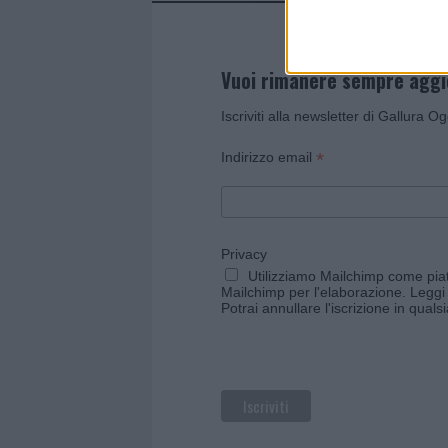
Vuoi rimanere sempre agg
Iscriviti alla newsletter di Gallura O
*
Indirizzo email
Privacy
Utilizziamo Mailchimp come piatt
Mailchimp per l'elaborazione.
Leggi 
Potrai annullare l'iscrizione in qual