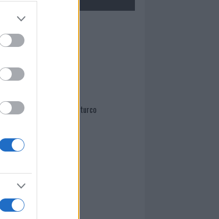
Mario Malu
Paolo Pinna
Martina Agostina Diturco
I nostri cari
I nostri cari