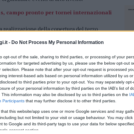
s, campo pronto per tornei internazionali
 la realizzazione della copertura del terzo
tualmente in corso, oltre alla sostituzione
i.it -
Do Not Process My Personal Information
prevede l’
asportazione della vecchia
ne del campo di gioco in paletti zincati e rete
to opt-out of the sale, sharing to third parties, or processing of your per
a struttura lamellare su sei archi curvi
formation for targeted advertising by us, please use the below opt-out s
amento del telo di copertura, realizzazione
r selection. Please note that after your opt-out request is processed y
uova pavimentazione.
eing interest-based ads based on personal information utilized by us or
disclosed to third parties prior to your opt-out. You may separately opt-
rancesco Quargnenti
, ha detto: “ Un’altra
losure of your personal information by third parties on the IAB’s list of
izione dei cittadini e dei giovani grazie ad un
. This information may also be disclosed by us to third parties on the
IA
Participants
that may further disclose it to other third parties.
uto grazie alla collaborazione con l’assessore
careddu. Un importante traguardo per questa
 that this website/app uses one or more Google services and may gath
ficativa opportunità per la città di
ospitare
including but not limited to your visit or usage behaviour. You may click 
 to Google and its third-party tags to use your data for below specifi
ogle consent section.
NEC