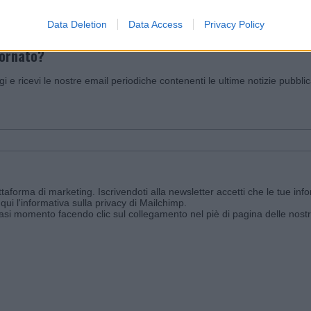
Data Deletion
Data Access
Privacy Policy
iornato?
ggi e ricevi le nostre email periodiche contenenti le ultime notizie pubbli
aforma di marketing. Iscrivendoti alla newsletter accetti che le tue info
qui l'informativa sulla privacy di Mailchimp
.
siasi momento facendo clic sul collegamento nel piè di pagina delle nostr