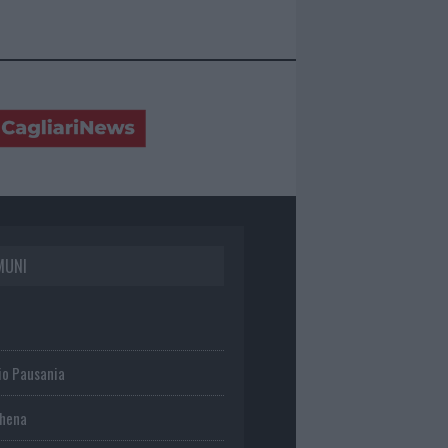
MUNI
io Pausania
chena