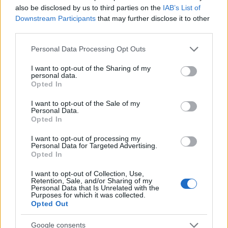
also be disclosed by us to third parties on the
IAB’s List of
Downstream Participants
that may further disclose it to other
Inviaci le tue segnalazioni,
third parties.
i tuoi video e le tue foto
Please note that this website/app uses one or more Google
Personal Data Processing Opt Outs
Su WhatsApp al numero +39
services and may gather and store information including but
345 356 7512
not limited to your visit or usage behaviour. You may click to
I want to opt-out of the Sharing of my
personal data.
grant or deny consent to Google and its third-party tags to
Opted In
use your data for below specified purposes in below Google
consent section.
I want to opt-out of the Sale of my
Personal Data.
Opted In
Ricevi le nostre ultime news
I want to opt-out of processing my
Personal Data for Targeted Advertising.
da
Google News
Opted In
I want to opt-out of Collection, Use,
Retention, Sale, and/or Sharing of my
Personal Data that Is Unrelated with the
Condividi l'articolo
Purposes for which it was collected.
Opted Out
F
T
Pi
W
S
Google consents