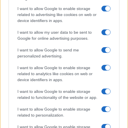
a
w
n
h
h
ce
it
te
at
a
I want to allow Google to enable storage
Articolo precedente
related to advertising like cookies on web or
b
te
re
s
re
Prossimo articolo
device identifiers in apps.
o
r
st
A
I want to allow my user data to be sent to
o
p
Google for online advertising purposes.
NOTIZIE RECENTI
k
p
I want to allow Google to send me
personalized advertising.
Controlli rafforzati in Costa Smeralda, 20
arresti e 135 denunce
I want to allow Google to enable storage
related to analytics like cookies on web or
device identifiers in apps.
Tre milioni di euro dalla Provincia Gallura per
nuove aule nelle scuole di Olbia
I want to allow Google to enable storage
related to functionality of the website or app.
Incidente sulla provinciale 125, paura tra Olbia e
I want to allow Google to enable storage
related to personalization.
Arzachena
I want to allow Google to enable storage