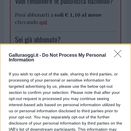
Vuoi rimuovere le pubblicità nazionali?
Puoi abbonarti a
soli € 1,10 al mese
cliccando
qui
Sei già abbonato?
Puoi effettuare l'accesso andando nella
Galluraoggi.it -
Do Not Process My Personal
sezione
Login
dal menù del sito o
Information
cliccando
qui
If you wish to opt-out of the sale, sharing to third parties, or
processing of your personal or sensitive information for
targeted advertising by us, please use the below opt-out
TEMI:
Canile Tempio
section to confirm your selection. Please note that after your
opt-out request is processed you may continue seeing
Notizie in tempo reale?
interest-based ads based on personal information utilized by
Entra nel canale telegram di
us or personal information disclosed to third parties prior to
your opt-out. You may separately opt-out of the further
GalluraOggi.it
disclosure of your personal information by third parties on the
IAB’s list of downstream participants. This information may