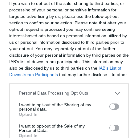
If you wish to opt-out of the sale, sharing to third parties, or
processing of your personal or sensitive information for
Notizie in tempo reale?
targeted advertising by us, please use the below opt-out
Entra nel canale telegram di
section to confirm your selection. Please note that after your
GalluraOggi.it
opt-out request is processed you may continue seeing
interest-based ads based on personal information utilized by
us or personal information disclosed to third parties prior to
your opt-out. You may separately opt-out of the further
disclosure of your personal information by third parties on the
IAB’s list of downstream participants. This information may
Ricevi le nostre ultime news
also be disclosed by us to third parties on the
IAB’s List of
Downstream Participants
that may further disclose it to other
da
Google News
third parties.
Please note that this website/app uses one or more Google
Personal Data Processing Opt Outs
services and may gather and store information including but
Condividi l'articolo
not limited to your visit or usage behaviour. You may click to
I want to opt-out of the Sharing of my
personal data.
grant or deny consent to Google and its third-party tags to
Opted In
F
T
Pi
W
S
use your data for below specified purposes in below Google
consent section.
a
w
n
h
h
I want to opt-out of the Sale of my
Personal Data.
Opted In