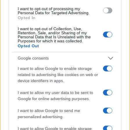
ce
it
te
at
a
Articolo precedente
b
te
re
s
re
I want to opt-out of processing my
Prossimo articolo
Personal Data for Targeted Advertising.
o
r
st
A
Opted In
o
p
I want to opt-out of Collection, Use,
NOTIZIE RECENTI
Retention, Sale, and/or Sharing of my
k
p
Personal Data that Is Unrelated with the
Purposes for which it was collected.
Opted Out
Calangianus, dopo le polemiche il centro
accoglienza minori chiude
Google consents
I want to allow Google to enable storage
related to advertising like cookies on web or
Olbia, divieto di sosta contro spaccio e degrado:
device identifiers in apps.
esplode la protesta
I want to allow my user data to be sent to
Google for online advertising purposes.
Pausa caffè impeccabile: come scegliere la
soluzione ideale per la casa e l’ufficio
I want to allow Google to send me
personalized advertising.
Monte Pino, la fine di un lungo dolore: storia e
I want to allow Google to enable storage