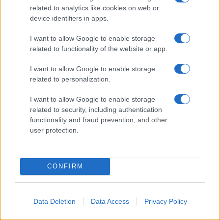
rinascita della strada che segnò la Gallura
related to analytics like cookies on web or
device identifiers in apps.
Raid nelle campagne di Berchidda, rischio per
I want to allow Google to enable storage
la rete elettrica
related to functionality of the website or app.
I want to allow Google to enable storage
Monte Pino, via i cancelli del cantiere: la Gallura
related to personalization.
ritrova la strada
I want to allow Google to enable storage
related to security, including authentication
Nuovi stalli residenti a Palau, il Comune
functionality and fraud prevention, and other
completa l’iter
user protection.
CONFIRM
Data Deletion
Data Access
Privacy Policy