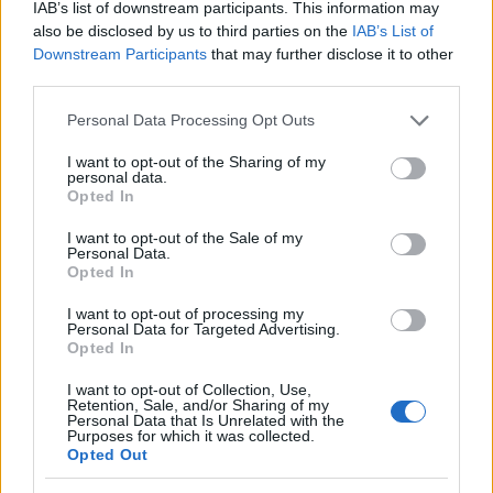
IAB’s list of downstream participants. This information may
also be disclosed by us to third parties on the
IAB’s List of
Downstream Participants
that may further disclose it to other
third parties.
Please note that this website/app uses one or more Google
Personal Data Processing Opt Outs
services and may gather and store information including but
not limited to your visit or usage behaviour. You may click to
I want to opt-out of the Sharing of my
personal data.
grant or deny consent to Google and its third-party tags to
Opted In
use your data for below specified purposes in below Google
consent section.
I want to opt-out of the Sale of my
Personal Data.
Opted In
I want to opt-out of processing my
Personal Data for Targeted Advertising.
Opted In
I want to opt-out of Collection, Use,
Retention, Sale, and/or Sharing of my
Personal Data that Is Unrelated with the
Purposes for which it was collected.
Opted Out