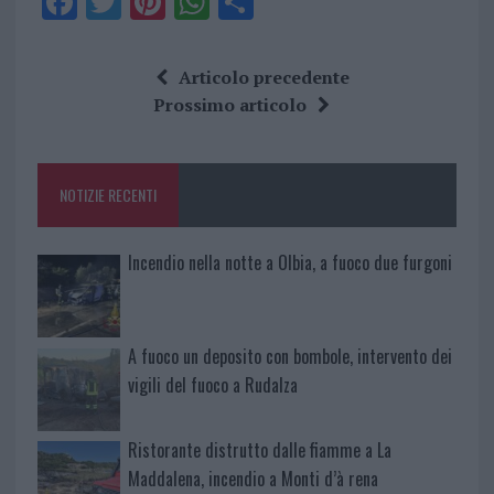
F
T
Pi
W
S
a
w
n
h
h
ce
it
te
at
a
Articolo precedente
b
te
re
s
re
Prossimo articolo
o
r
st
A
o
p
NOTIZIE RECENTI
k
p
Incendio nella notte a Olbia, a fuoco due furgoni
A fuoco un deposito con bombole, intervento dei
vigili del fuoco a Rudalza
Ristorante distrutto dalle fiamme a La
Maddalena, incendio a Monti d’à rena