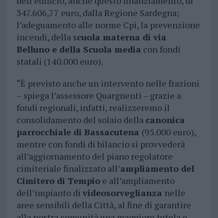
dell’edificio, anche questo finanziamento, di
347.606,77 euro, dalla Regione Sardegna;
l’adeguamento alle norme Cpi, la prevenzione
incendi, della s
cuola materna di via
Belluno e della Scuola media
con fondi
statali (140.000 euro).
“È previsto anche un intervento nelle frazioni
– spiega l’assessore Quargnenti – grazie a
fondi regionali, infatti, realizzeremo il
consolidamento del solaio della
canonica
parrocchiale di Bassacutena
(95.000 euro),
mentre con fondi di bilancio si provvederà
all’aggiornamento del piano regolatore
cimiteriale finalizzato all’
ampliamento del
Cimitero di Tempio
e all’ampliamento
dell’impianto di
videosorveglianza
nelle
aree sensibili della Città, al fine di garantire
alla nostra comunità una maggiore tutela e