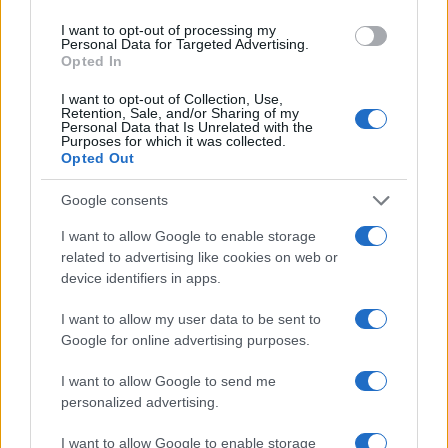
ce
it
te
at
a
Articolo precedente
b
te
re
s
re
I want to opt-out of processing my
Prossimo articolo
Personal Data for Targeted Advertising.
o
r
st
A
Opted In
o
p
I want to opt-out of Collection, Use,
NOTIZIE RECENTI
Retention, Sale, and/or Sharing of my
k
p
Personal Data that Is Unrelated with the
Purposes for which it was collected.
Opted Out
Ristorante distrutto dalle fiamme a La
Maddalena, incendio a Monti d’à rena
Google consents
I want to allow Google to enable storage
related to advertising like cookies on web or
Le previsioni meteo per il weekend a Olbia e in
device identifiers in apps.
Gallura
I want to allow my user data to be sent to
Google for online advertising purposes.
Michelle Hunziker in Gallura, bella anche dal
vivo: un amico vip svela come fa
I want to allow Google to send me
personalized advertising.
Calangianus, dopo le polemiche il centro
I want to allow Google to enable storage