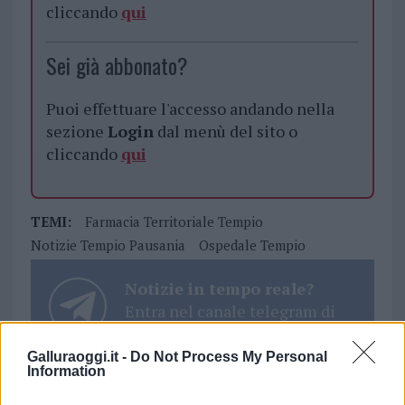
cliccando
qui
Sei già abbonato?
Puoi effettuare l'accesso andando nella
sezione
Login
dal menù del sito o
cliccando
qui
TEMI:
Farmacia Territoriale Tempio
Notizie Tempio Pausania
Ospedale Tempio
Notizie in tempo reale?
Entra nel canale telegram di
GalluraOggi.it
Galluraoggi.it -
Do Not Process My Personal
Information