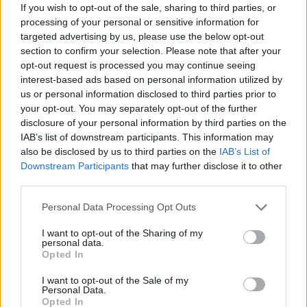
If you wish to opt-out of the sale, sharing to third parties, or
Inviaci le tue segnalazioni,
processing of your personal or sensitive information for
i tuoi video e le tue foto
targeted advertising by us, please use the below opt-out
Su WhatsApp al numero +39
section to confirm your selection. Please note that after your
345 356 7512
opt-out request is processed you may continue seeing
interest-based ads based on personal information utilized by
us or personal information disclosed to third parties prior to
your opt-out. You may separately opt-out of the further
disclosure of your personal information by third parties on the
IAB’s list of downstream participants. This information may
Ricevi le nostre ultime news
also be disclosed by us to third parties on the
IAB’s List of
Downstream Participants
that may further disclose it to other
da
Google News
third parties.
Please note that this website/app uses one or more Google
Personal Data Processing Opt Outs
services and may gather and store information including but
Condividi l'articolo
not limited to your visit or usage behaviour. You may click to
I want to opt-out of the Sharing of my
personal data.
grant or deny consent to Google and its third-party tags to
Opted In
F
T
Pi
W
S
use your data for below specified purposes in below Google
consent section.
a
w
n
h
h
I want to opt-out of the Sale of my
Personal Data.
Opted In