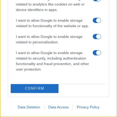
accoglienza minori chiude
related to analytics like cookies on web or
device identifiers in apps.
Olbia, divieto di sosta contro spaccio e degrado:
I want to allow Google to enable storage
esplode la protesta
related to functionality of the website or app.
I want to allow Google to enable storage
Pausa caffè impeccabile: come scegliere la
related to personalization.
soluzione ideale per la casa e l’ufficio
I want to allow Google to enable storage
related to security, including authentication
Monte Pino, la fine di un lungo dolore: storia e
functionality and fraud prevention, and other
rinascita della strada che segnò la Gallura
user protection.
CONFIRM
Data Deletion
Data Access
Privacy Policy