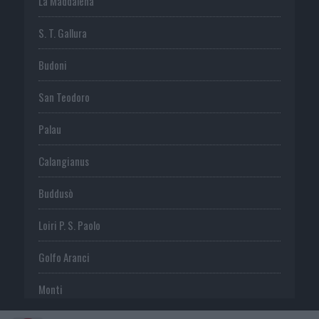
La Maddalena
S. T. Gallura
Budoni
San Teodoro
Palau
Calangianus
Buddusò
Loiri P. S. Paolo
Golfo Aranci
Monti