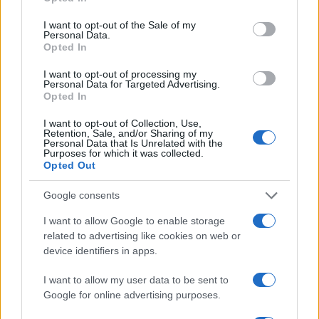
use your data for below specified purposes in below Google
consent section.
I want to opt-out of the Sale of my
Condividi l'articolo
Personal Data.
Opted In
F
T
Pi
W
S
I want to opt-out of processing my
a
w
n
h
h
Personal Data for Targeted Advertising.
Opted In
ce
it
te
at
a
Articolo precedente
b
te
re
s
re
I want to opt-out of Collection, Use,
Prossimo articolo
Retention, Sale, and/or Sharing of my
Personal Data that Is Unrelated with the
o
r
st
A
Purposes for which it was collected.
Opted Out
o
p
NOTIZIE RECENTI
k
p
Google consents
I want to allow Google to enable storage
Sangue, musica e solidarietà con Avis Olbia al
related to advertising like cookies on web or
Delta Center
device identifiers in apps.
I want to allow my user data to be sent to
Meteo Olbia 9 agosto, temperature in calo
Google for online advertising purposes.