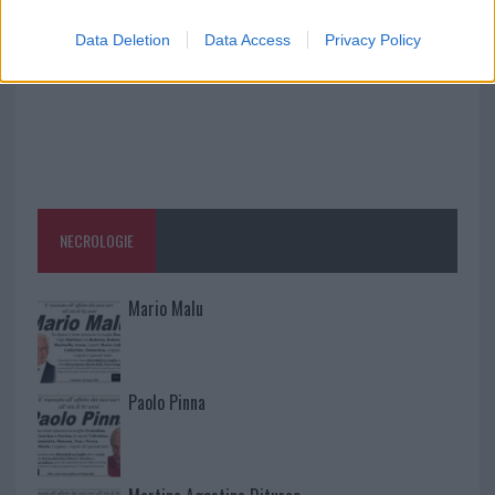
Data Deletion
Data Access
Privacy Policy
NECROLOGIE
Mario Malu
Paolo Pinna