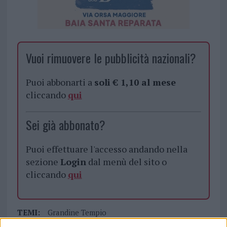
Vuoi rimuovere le pubblicità nazionali?
Puoi abbonarti a
soli € 1,10 al mese
cliccando
qui
Sei già abbonato?
Puoi effettuare l'accesso andando nella
sezione
Login
dal menù del sito o
cliccando
qui
TEMI:
Grandine Tempio