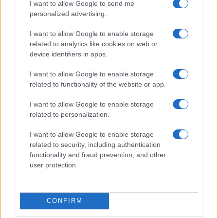
I want to allow Google to send me
personalized advertising.
Salmo finisce in ospedale a Catania, ma il tour
va avanti: “Sicilia, ci sono”
I want to allow Google to enable storage
related to analytics like cookies on web or
device identifiers in apps.
Jovanotti, Gabry Ponte e Alfa: Olbia ombelico del
I want to allow Google to enable storage
mondo per una notte
related to functionality of the website or app.
Giorgia Meloni a La Maddalena, la vicesindaco:
I want to allow Google to enable storage
related to personalization.
“Orgoglio e discrezione per visita privata̶…
I want to allow Google to enable storage
Incendio nella notte a Olbia, a fuoco due furgoni
related to security, including authentication
functionality and fraud prevention, and other
user protection.
A fuoco un deposito con bombole, intervento dei
vigili del fuoco a Rudalza
CONFIRM