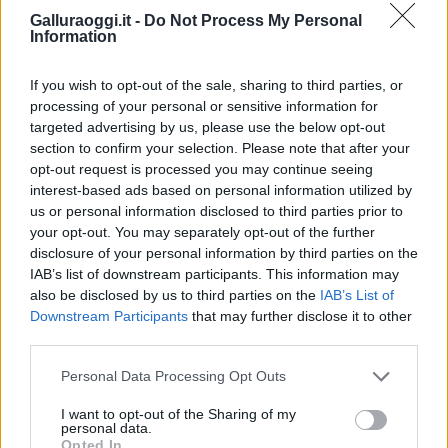
Notizie in tempo reale?
Galluraoggi.it -
Do Not Process My Personal
Information
Entra nel canale telegram di
GalluraOggi.it
If you wish to opt-out of the sale, sharing to third parties, or
processing of your personal or sensitive information for
targeted advertising by us, please use the below opt-out
section to confirm your selection. Please note that after your
Inviaci le tue segnalazioni,
opt-out request is processed you may continue seeing
interest-based ads based on personal information utilized by
i tuoi video e le tue foto
us or personal information disclosed to third parties prior to
Su WhatsApp al numero +39
your opt-out. You may separately opt-out of the further
345 356 7512
disclosure of your personal information by third parties on the
IAB’s list of downstream participants. This information may
also be disclosed by us to third parties on the
IAB’s List of
Downstream Participants
that may further disclose it to other
third parties.
Ricevi le nostre ultime news
Please note that this website/app uses one or more Google
Personal Data Processing Opt Outs
services and may gather and store information including but
da
Google News
not limited to your visit or usage behaviour. You may click to
I want to opt-out of the Sharing of my
personal data.
grant or deny consent to Google and its third-party tags to
Opted In