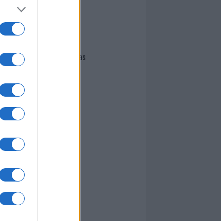
I nostri cari
Giovannimaria Cabras