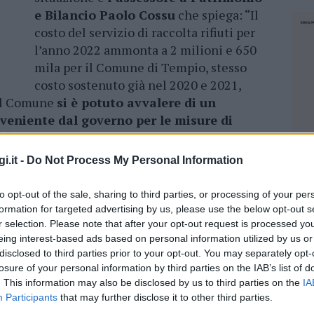
e Bilancio Paolo Cossu
che spiega: “Il
costo del servizio di raccolta rifiuti per
l’anno 2022 ammonta a 2 milioni e 650
mila per il Comune di Tempio, stesso
costo sostenuto già nel 2020 e 2021,
 il Comune
si è potuto avvalere di un
oveniente dal governo per le misure di
“. “Quella di far ricadere il costo sulla
n è una decisione dell’amministrazione ma è
i.it -
Do Not Process My Personal Information
 nazionale per cui la differenza sul costo del
 altri movimenti di bilancio”. “Quello del 6% –
to opt-out of the sale, sharing to third parties, or processing of your per
edio che vedrà variazioni più o meno
formation for targeted advertising by us, please use the below opt-out s
 dalle utenze
“.
r selection. Please note that after your opt-out request is processed y
eing interest-based ads based on personal information utilized by us or
disclosed to third parties prior to your opt-out. You may separately opt-
omunale sul fronte dell’aumento TARI è il
losure of your personal information by third parties on the IAB’s list of
dro Cordella
che scrive: “
Un aumento
. This information may also be disclosed by us to third parties on the
IA
tto dalla colorata e carnevalesca
Participants
that may further disclose it to other third parties.
le tempiese avvenuta nella stessa
NEC