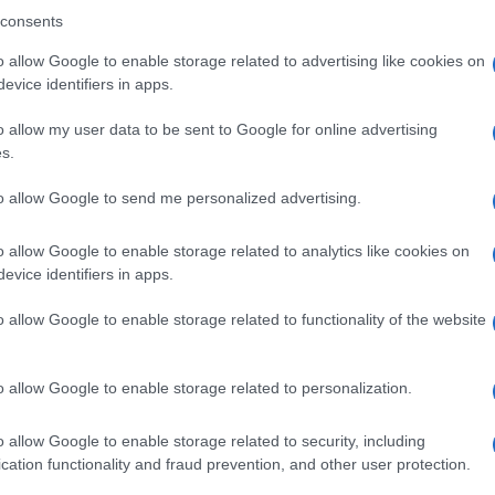
ro +39 345 356 7512
consents
o allow Google to enable storage related to advertising like cookies on
evice identifiers in apps.
eale?
o allow my user data to be sent to Google for online advertising
gram di GalluraOggi.it
s.
to allow Google to send me personalized advertising.
o allow Google to enable storage related to analytics like cookies on
evice identifiers in apps.
ime news da
Google News
o allow Google to enable storage related to functionality of the website
o allow Google to enable storage related to personalization.
o allow Google to enable storage related to security, including
cation functionality and fraud prevention, and other user protection.
dente
Prossimo articolo