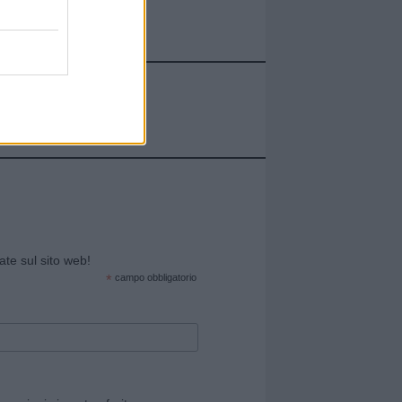
cate sul sito web!
*
campo obbligatorio