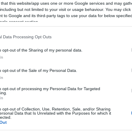
 that this website/app uses one or more Google services and may gath
le
“.
including but not limited to your visit or usage behaviour. You may click 
 to Google and its third-party tags to use your data for below specifi
ogle consent section.
azionali?
l Data Processing Opt Outs
o opt-out of the Sharing of my personal data.
 mese
cliccando
qui
In
o opt-out of the Sale of my Personal Data.
In
do nella sezione
Login
dal menù del sito o
to opt-out of processing my Personal Data for Targeted
ing.
In
o opt-out of Collection, Use, Retention, Sale, and/or Sharing
ersonal Data that Is Unrelated with the Purposes for which it
 Tari Tempio
Paolo Cossu
Tari Tempio
lected.
Out
lazioni, i tuoi video e le tue foto