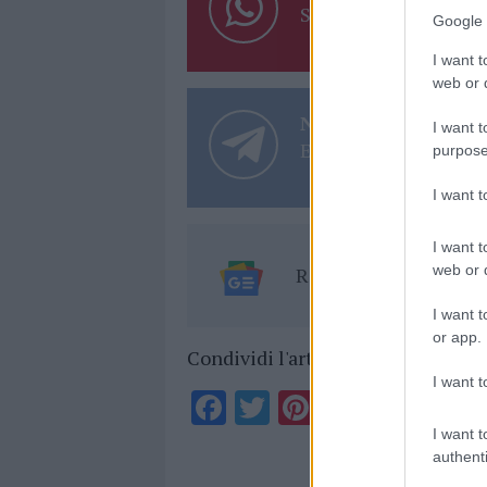
Su WhatsApp al nume
Google 
I want t
web or d
Notizie in tempo r
I want t
Entra nel canale tele
purpose
I want 
I want t
web or d
Ricevi le nostre ult
I want t
or app.
Condividi l'articolo
I want t
F
T
Pi
W
S
a
w
n
h
h
I want t
authenti
ce
it
te
at
a
Articolo prece