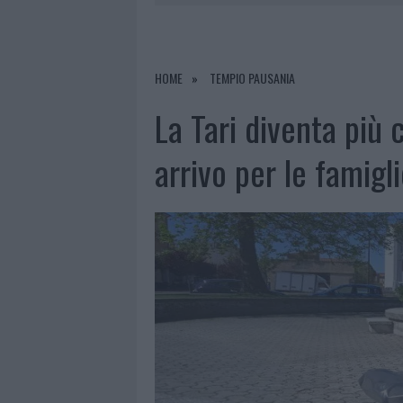
7 AGOSTO 2026
|
MONTE PINO, VIA I CANCELLI DE
7 AGOSTO 2026
|
NUOVI STALLI RESIDENTI A PALA
7 AGOSTO 2026
|
FILM INTERNAZIONALE, CASTING
HOME
TEMPIO PAUSANIA
7 AGOSTO 2026
|
MONTE PINO, LA FINE DI UN LUN
La Tari diventa più 
arrivo per le famigl