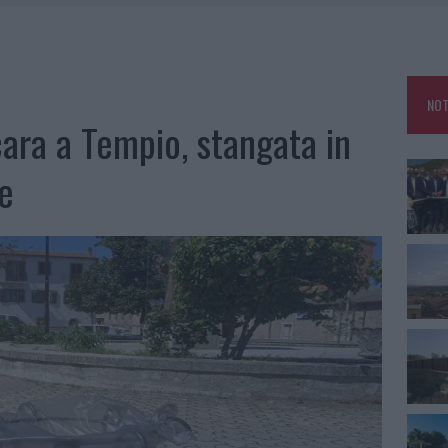
L CANTIERE: LA GALLURA RITROVA LA STRADA
U, IL COMUNE COMPLETA L’ITER
 PER COMPARSE IN COSTA SMERALDA
NOT
GO DOLORE: STORIA E RINASCITA DELLA STRADA CHE SEGNÒ LA GALLURA
cara a Tempio, stangata in
ie