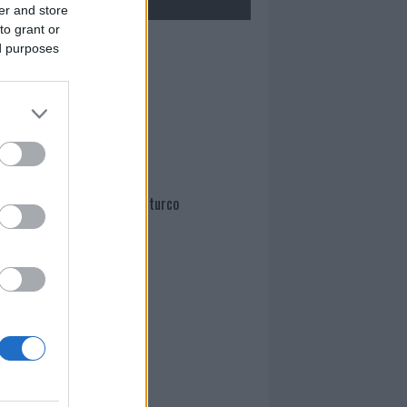
er and store
to grant or
Mario Malu
ed purposes
Paolo Pinna
Martina Agostina Diturco
I nostri cari
I nostri cari