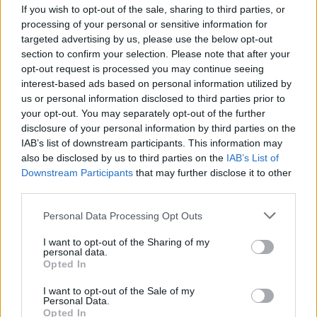
If you wish to opt-out of the sale, sharing to third parties, or
processing of your personal or sensitive information for
Notizie in tempo reale?
targeted advertising by us, please use the below opt-out
Entra nel canale telegram di
section to confirm your selection. Please note that after your
opt-out request is processed you may continue seeing
GalluraOggi.it
interest-based ads based on personal information utilized by
us or personal information disclosed to third parties prior to
your opt-out. You may separately opt-out of the further
disclosure of your personal information by third parties on the
IAB’s list of downstream participants. This information may
Ricevi le nostre ultime news
also be disclosed by us to third parties on the
IAB’s List of
Downstream Participants
that may further disclose it to other
third parties.
da
Google News
Please note that this website/app uses one or more Google
Personal Data Processing Opt Outs
services and may gather and store information including but
not limited to your visit or usage behaviour. You may click to
I want to opt-out of the Sharing of my
Condividi l'articolo
personal data.
grant or deny consent to Google and its third-party tags to
Opted In
F
T
Pi
W
S
use your data for below specified purposes in below Google
consent section.
I want to opt-out of the Sale of my
a
w
n
h
h
Personal Data.
Opted In