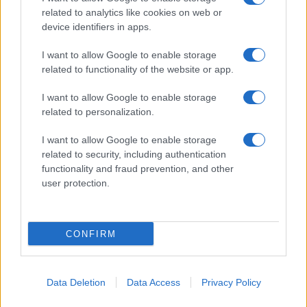
Gallura
related to analytics like cookies on web or
device identifiers in apps.
Michelle Hunziker in Gallura, bella anche dal
I want to allow Google to enable storage
vivo: un amico vip svela come fa
related to functionality of the website or app.
I want to allow Google to enable storage
Calangianus, dopo le polemiche il centro
related to personalization.
accoglienza minori chiude
I want to allow Google to enable storage
related to security, including authentication
Olbia, divieto di sosta contro spaccio e degrado:
functionality and fraud prevention, and other
esplode la protesta
user protection.
CONFIRM
Data Deletion
Data Access
Privacy Policy