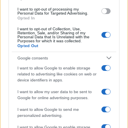
ce
it
te
at
a
Articolo precedente
b
te
re
s
re
I want to opt-out of processing my
Prossimo articolo
Personal Data for Targeted Advertising.
o
r
st
A
Opted In
o
p
I want to opt-out of Collection, Use,
Retention, Sale, and/or Sharing of my
NOTIZIE RECENTI
k
p
Personal Data that Is Unrelated with the
Purposes for which it was collected.
Opted Out
Incendio nella notte a Olbia, a fuoco due furgoni
Google consents
I want to allow Google to enable storage
related to advertising like cookies on web or
A fuoco un deposito con bombole, intervento dei
device identifiers in apps.
vigili del fuoco a Rudalza
I want to allow my user data to be sent to
Google for online advertising purposes.
Ristorante distrutto dalle fiamme a La
Maddalena, incendio a Monti d’à rena
I want to allow Google to send me
personalized advertising.
Le previsioni meteo per il weekend a Olbia e in
I want to allow Google to enable storage