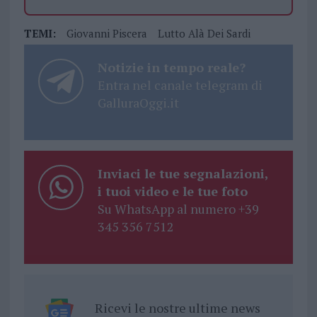
TEMI:
Giovanni Piscera
Lutto Alà Dei Sardi
Notizie in tempo reale?
Entra nel canale telegram di
GalluraOggi.it
Inviaci le tue segnalazioni,
i tuoi video e le tue foto
Su WhatsApp al numero +39
345 356 7512
Ricevi le nostre ultime news