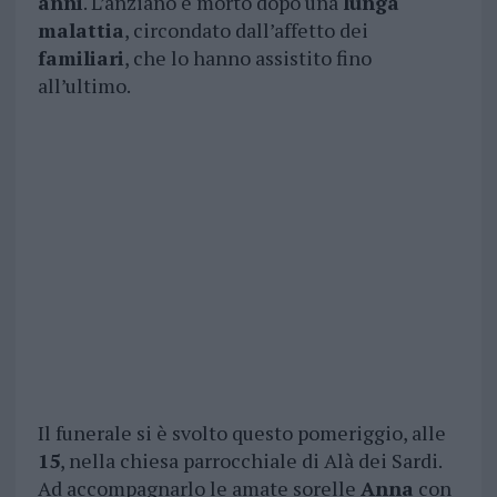
anni
. L’anziano è morto dopo una
lunga
malattia
, circondato dall’affetto dei
familiari
, che lo hanno assistito fino
all’ultimo.
Il funerale si è svolto questo pomeriggio, alle
15
, nella chiesa parrocchiale di Alà dei Sardi.
Ad accompagnarlo le amate sorelle
Anna
con