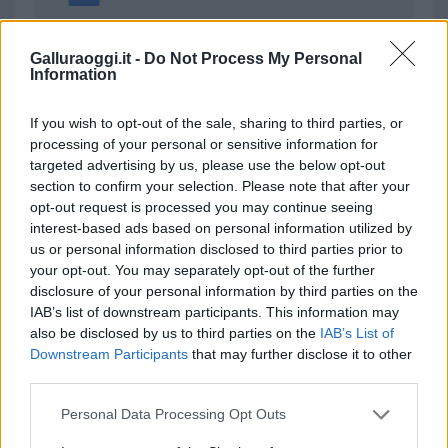
da
Google News
Galluraoggi.it -
Do Not Process My Personal
Information
Condividi l'articolo
If you wish to opt-out of the sale, sharing to third parties, or
processing of your personal or sensitive information for
F
T
Pi
W
S
targeted advertising by us, please use the below opt-out
a
w
n
h
h
section to confirm your selection. Please note that after your
opt-out request is processed you may continue seeing
ce
it
te
at
a
interest-based ads based on personal information utilized by
Articolo precedente
b
te
re
s
re
us or personal information disclosed to third parties prior to
Prossimo articolo
your opt-out. You may separately opt-out of the further
o
r
st
A
disclosure of your personal information by third parties on the
o
p
IAB’s list of downstream participants. This information may
also be disclosed by us to third parties on the
IAB’s List of
NOTIZIE RECENTI
k
p
Downstream Participants
that may further disclose it to other
third parties.
Le previsioni meteo per il weekend a Olbia e in
Please note that this website/app uses one or more Google
Personal Data Processing Opt Outs
Gallura
services and may gather and store information including but