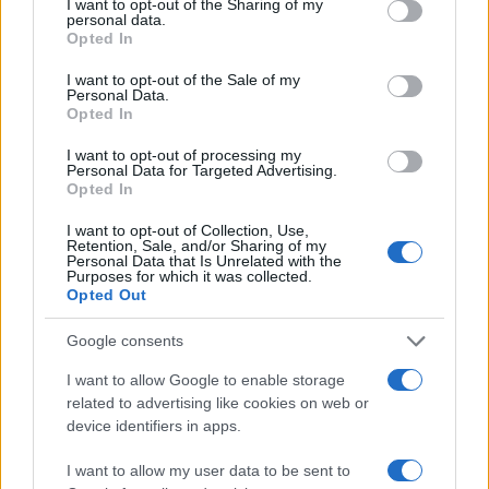
not limited to your visit or usage behaviour. You may click to
I want to opt-out of the Sharing of my
personal data.
grant or deny consent to Google and its third-party tags to
Michelle Hunziker in Gallura, bella anche dal
Opted In
use your data for below specified purposes in below Google
vivo: un amico vip svela come fa
consent section.
I want to opt-out of the Sale of my
Personal Data.
Opted In
Calangianus, dopo le polemiche il centro
I want to opt-out of processing my
accoglienza minori chiude
Personal Data for Targeted Advertising.
Opted In
Olbia, divieto di sosta contro spaccio e degrado:
I want to opt-out of Collection, Use,
Retention, Sale, and/or Sharing of my
esplode la protesta
Personal Data that Is Unrelated with the
Purposes for which it was collected.
Opted Out
Pausa caffè impeccabile: come scegliere la
Google consents
soluzione ideale per la casa e l’ufficio
I want to allow Google to enable storage
related to advertising like cookies on web or
Monte Pino, la fine di un lungo dolore: storia e
device identifiers in apps.
rinascita della strada che segnò la Gallura
I want to allow my user data to be sent to