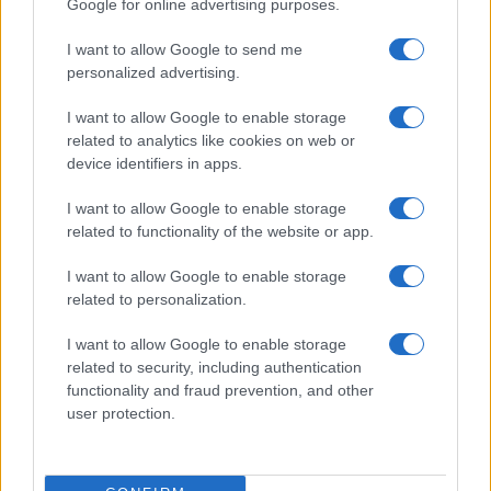
Google for online advertising purposes.
Raid nelle campagne di Berchidda, rischio per
la rete elettrica
I want to allow Google to send me
personalized advertising.
I want to allow Google to enable storage
related to analytics like cookies on web or
device identifiers in apps.
I want to allow Google to enable storage
related to functionality of the website or app.
I want to allow Google to enable storage
related to personalization.
NECROLOGIE
I want to allow Google to enable storage
related to security, including authentication
Mario Malu
functionality and fraud prevention, and other
user protection.
Paolo Pinna