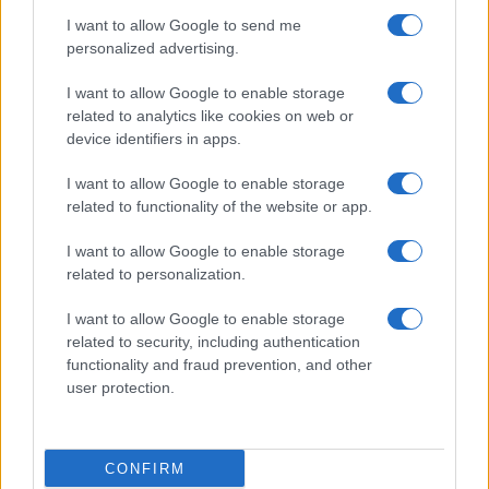
vivo: un amico vip svela come fa
I want to allow Google to send me
personalized advertising.
Calangianus, dopo le polemiche il centro
I want to allow Google to enable storage
accoglienza minori chiude
related to analytics like cookies on web or
device identifiers in apps.
Olbia, divieto di sosta contro spaccio e degrado:
I want to allow Google to enable storage
esplode la protesta
related to functionality of the website or app.
I want to allow Google to enable storage
Pausa caffè impeccabile: come scegliere la
related to personalization.
soluzione ideale per la casa e l’ufficio
I want to allow Google to enable storage
related to security, including authentication
Monte Pino, la fine di un lungo dolore: storia e
functionality and fraud prevention, and other
rinascita della strada che segnò la Gallura
user protection.
Raid nelle campagne di Berchidda, rischio per
CONFIRM
la rete elettrica