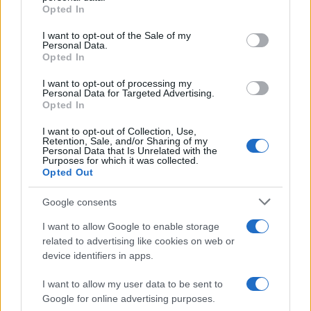
grant or deny consent to Google and its third-party tags to
Opted In
use your data for below specified purposes in below Google
consent section.
I want to opt-out of the Sale of my
Personal Data.
Condividi l'articolo
Opted In
F
T
Pi
W
S
I want to opt-out of processing my
Personal Data for Targeted Advertising.
a
w
n
h
h
Opted In
ce
it
te
at
a
Articolo precedente
I want to opt-out of Collection, Use,
Retention, Sale, and/or Sharing of my
b
te
re
s
re
Prossimo articolo
Personal Data that Is Unrelated with the
Purposes for which it was collected.
o
r
st
A
Opted Out
o
p
Google consents
NOTIZIE RECENTI
k
p
I want to allow Google to enable storage
related to advertising like cookies on web or
Le previsioni meteo per il weekend a Olbia e in
device identifiers in apps.
Gallura
I want to allow my user data to be sent to
Google for online advertising purposes.
Michelle Hunziker in Gallura, bella anche dal