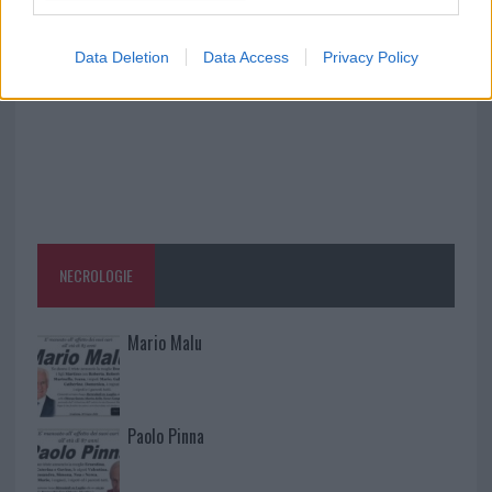
Data Deletion
Data Access
Privacy Policy
NECROLOGIE
Mario Malu
Paolo Pinna