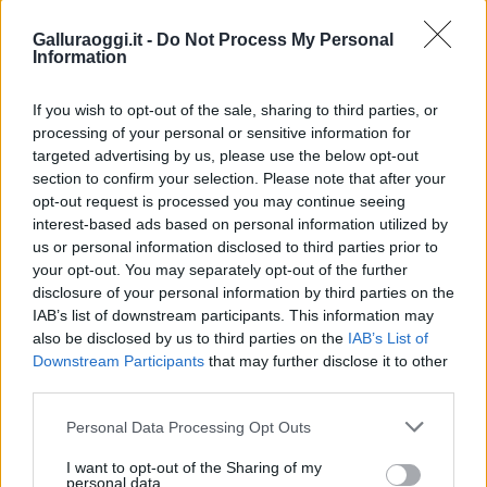
Notizie Olbia
Tragedia Olbia
Galluraoggi.it -
Do Not Process My Personal
Notizie in tempo reale?
Information
Entra nel canale telegram di
GalluraOggi.it
If you wish to opt-out of the sale, sharing to third parties, or
processing of your personal or sensitive information for
targeted advertising by us, please use the below opt-out
section to confirm your selection. Please note that after your
opt-out request is processed you may continue seeing
Inviaci le tue segnalazioni,
interest-based ads based on personal information utilized by
i tuoi video e le tue foto
us or personal information disclosed to third parties prior to
Su WhatsApp al numero +39
your opt-out. You may separately opt-out of the further
disclosure of your personal information by third parties on the
345 356 7512
IAB’s list of downstream participants. This information may
also be disclosed by us to third parties on the
IAB’s List of
Downstream Participants
that may further disclose it to other
third parties.
Ricevi le nostre ultime news
Please note that this website/app uses one or more Google
Personal Data Processing Opt Outs
services and may gather and store information including but
not limited to your visit or usage behaviour. You may click to
I want to opt-out of the Sharing of my
da
Google News
personal data.