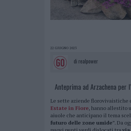
22 GIUGNO 2023
di
realpower
Anteprima ad Arzachena per l’e
Le sette aziende florovivaistiche
Estate in Fiore
, hanno allestito
aiuole che anticipano il tema scel
futuro delle zone umide
”. Da og
nuovi punti verdi dislocati tra
via