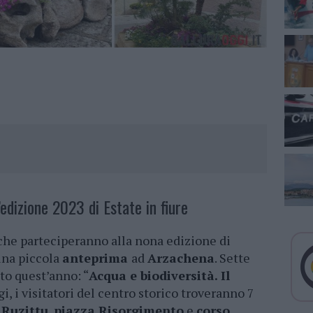
dizione 2023 di Estate in fiure
 che parteciperanno alla nona edizione di
 una piccola
anteprima
ad
Arzachena
. Sette
to quest’anno: “
Acqua e biodiversità. Il
gi, i visitatori del centro storico troveranno 7
 Ruzittu
,
piazza Risorgimento
e
corso