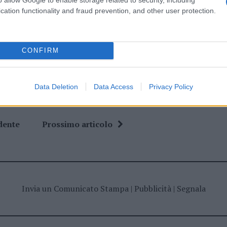
rzachena In Fiore
Claudia Giagoni
cation functionality and fraud prevention, and other user protection.
vergreen
Garden Center Costa Smeralda
Notizie Arzachena
Prato Verde
Sgaravatti Land
e Garden
CONFIRM
Data Deletion
Data Access
Privacy Policy
dente
Prossimo articolo
Invia un Comunicato Stampa
|
Pubblicità
|
Segnala