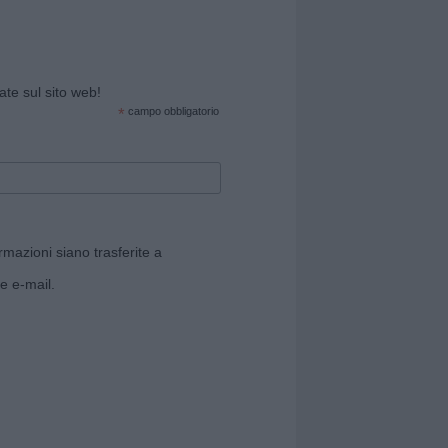
cate sul sito web!
*
campo obbligatorio
rmazioni siano trasferite a
e e-mail.