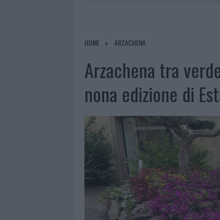
7 AGOSTO 2026
|
CONTROLLI ALL’AEROPORTO DI O
7 AGOSTO 2026
|
MIGLIORI CLINICHE DI ESTETICA 
PER I TRATTAMENTI LASER NON INVASIVI
HOME
ARZACHENA
6 AGOSTO 2026
|
INCENDI, A SAN PASQUALE ARRIV
Arzachena tra verde
6 AGOSTO 2026
|
ANDREA MURA CONQUISTA PALAU
nona edizione di Est