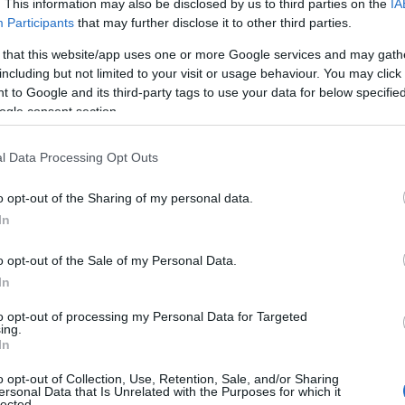
. This information may also be disclosed by us to third parties on the
IA
 tra residenti e turisti ed invitarli a
Participants
that may further disclose it to other third parties.
spiega
Michele Occhioni
-. Abbiamo pensato di
 that this website/app uses one or more Google services and may gath
e
per inaugurare l’estate come espressione
including but not limited to your visit or usage behaviour. You may click 
elle migliori aziende del Nord Sardegna che
 to Google and its third-party tags to use your data for below specifi
re l’amore per il bello e la natura tra i
ogle consent section.
consueti grandi interventi di t
rasformazione
, la collaborazione di tutti è importante
l Data Processing Opt Outs
artiere, pubblico o privato, sia curato al
o opt-out of the Sharing of my personal data.
In
o opt-out of the Sale of my Personal Data.
’attenzione su una delle zone di pregio
In
henese – afferma l’assessora
Claudia Giagoni
-.
to opt-out of processing my Personal Data for Targeted
zzazione dello stagno di Saloni sono alla base
ing.
In
ta turistica
che accresce il ventaglio di
zione in
autunno
e
primavera
. Anche
o opt-out of Collection, Use, Retention, Sale, and/or Sharing
ersonal Data that Is Unrelated with the Purposes for which it
a fine settembre è funzionale alla nostra
lected.