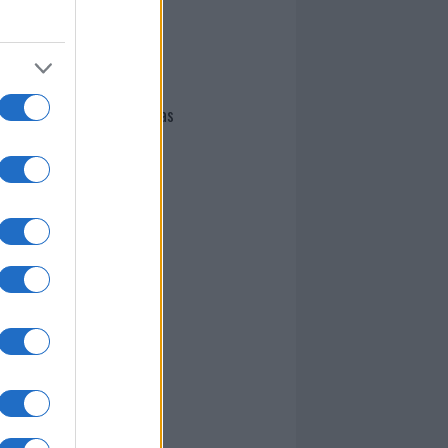
I nostri cari
Giovannimaria Cabras