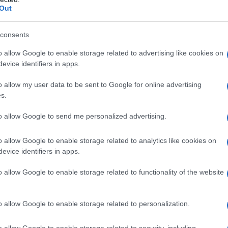
agione turistica
”.
Out
l’invito del Comune di Arzachena e che
consents
nstallazione 2023 sono
Evergreen
,
Prato
o allow Google to enable storage related to advertising like cookies on
ravatti Land
,
Alberghina Verde
Ambiente
,
evice identifiers in apps.
e
Isola Verde Giardini
.
o allow my user data to be sent to Google for online advertising
s.
azionali?
to allow Google to send me personalized advertising.
 mese
cliccando
qui
o allow Google to enable storage related to analytics like cookies on
evice identifiers in apps.
o allow Google to enable storage related to functionality of the website
do nella sezione
Login
dal menù del sito o
o allow Google to enable storage related to personalization.
o allow Google to enable storage related to security, including