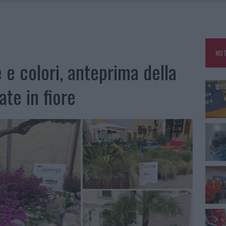
LBIA, SEQUESTRATI CAVIALE E SABBIA RUBATA
MEDICALE AVANZATA IN EUROPA: CLASSIFICA DEI 5 CENTRI DI RIFERIMENTO
NOT
A IL CAMPO BASE: L’INAUGURAZIONE
 e colori, anteprima della
: GRANDE PARTECIPAZIONE PER IL SUO RACCONTO
ate in fiore