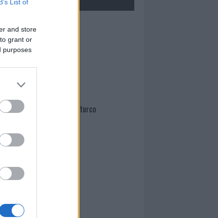
B’s List of
Mario Malu
er and store
to grant or
ed purposes
Paolo Pinna
Martina Agostina Diturco
I nostri cari
I nostri cari