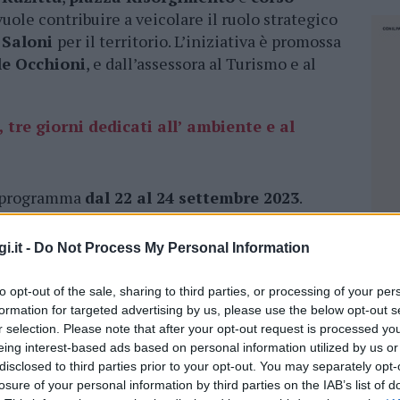
uole contribuire a veicolare il ruolo strategico
 Saloni
per il territorio. L’iniziativa è promossa
e Occhioni
, e dall’assessora al Turismo e al
 tre giorni dedicati all’ ambiente e al
in programma
dal 22 al 24 settembre 2023
.
ogni anno, le attività volte alla
omenti di incontro con gli esperti e forme di
i.it -
Do Not Process My Personal Information
ini. Tutto studiato per approfondire le
bile, alla corretta gestione dei rifiuti e al
to opt-out of the sale, sharing to third parties, or processing of your per
formation for targeted advertising by us, please use the below opt-out s
r selection. Please note that after your opt-out request is processed y
eing interest-based ads based on personal information utilized by us or
disclosed to third parties prior to your opt-out. You may separately opt-
losure of your personal information by third parties on the IAB’s list of
NEC
romuovere il tema della tutela ambientale e