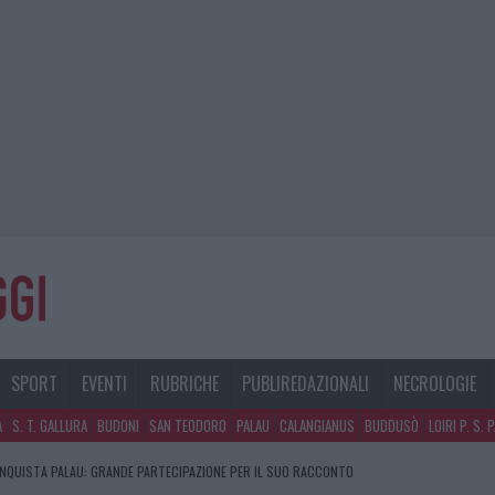
SPORT
EVENTI
RUBRICHE
PUBLIREDAZIONALI
NECROLOGIE
A
S. T. GALLURA
BUDONI
SAN TEODORO
PALAU
CALANGIANUS
BUDDUSÒ
LOIRI P. S. 
LARME SUL CENTRO ACCOGLIENZA MINORI, ALBIERI: “EPISODI GRAVISSIMI”