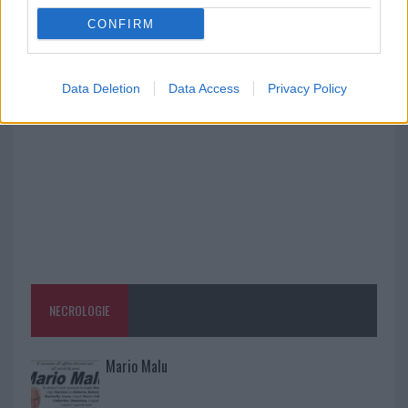
CONFIRM
Salmo finisce in ospedale a Catania, ma il tour
va avanti: “Sicilia, ci sono”
Data Deletion
Data Access
Privacy Policy
NECROLOGIE
Mario Malu