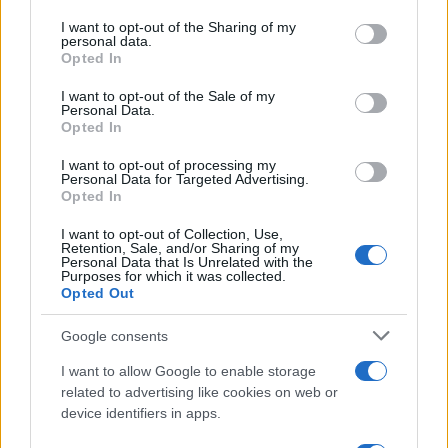
services and may gather and store information including but
not limited to your visit or usage behaviour. You may click to
I want to opt-out of the Sharing of my
Ricevi le nostre ultime news
personal data.
grant or deny consent to Google and its third-party tags to
Opted In
use your data for below specified purposes in below Google
da
Google News
consent section.
I want to opt-out of the Sale of my
Personal Data.
Opted In
Condividi l'articolo
I want to opt-out of processing my
Personal Data for Targeted Advertising.
Opted In
F
T
Pi
W
S
a
w
n
h
h
I want to opt-out of Collection, Use,
Retention, Sale, and/or Sharing of my
ce
it
te
at
a
Personal Data that Is Unrelated with the
Articolo precedente
Purposes for which it was collected.
Opted Out
b
te
re
s
re
Prossimo articolo
o
r
st
A
Google consents
o
p
I want to allow Google to enable storage
NOTIZIE RECENTI
k
p
related to advertising like cookies on web or
device identifiers in apps.
Controlli rafforzati in Costa Smeralda, 20