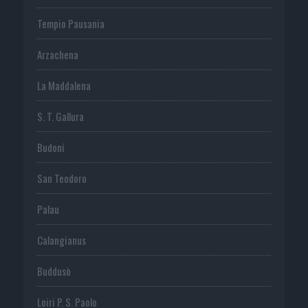
Tempio Pausania
Arzachena
La Maddalena
S. T. Gallura
Budoni
San Teodoro
Palau
Calangianus
Buddusò
Loiri P. S. Paolo