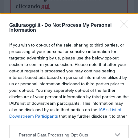
cliccando
qui
Galluraoggi.it -
Do Not Process My Personal
TEMI:
Arzachena Al G20
Roberto Ragnedda
Information
Notizie in tempo reale?
If you wish to opt-out of the sale, sharing to third parties, or
Entra nel canale telegram di
processing of your personal or sensitive information for
targeted advertising by us, please use the below opt-out
GalluraOggi.it
section to confirm your selection. Please note that after your
opt-out request is processed you may continue seeing
interest-based ads based on personal information utilized by
us or personal information disclosed to third parties prior to
Inviaci le tue segnalazioni,
your opt-out. You may separately opt-out of the further
i tuoi video e le tue foto
disclosure of your personal information by third parties on the
IAB’s list of downstream participants. This information may
Su WhatsApp al numero +39
also be disclosed by us to third parties on the
IAB’s List of
345 356 7512
Downstream Participants
that may further disclose it to other
third parties.
Please note that this website/app uses one or more Google
Personal Data Processing Opt Outs