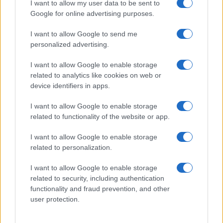
I want to allow my user data to be sent to
arresti e 135 denunce
Google for online advertising purposes.
I want to allow Google to send me
Tre milioni di euro dalla Provincia Gallura per
personalized advertising.
nuove aule nelle scuole di Olbia
I want to allow Google to enable storage
related to analytics like cookies on web or
Incidente sulla provinciale 125, paura tra Olbia e
device identifiers in apps.
Arzachena
I want to allow Google to enable storage
related to functionality of the website or app.
Incidente sulla strada provinciale ad Arzachena,
I want to allow Google to enable storage
un ferito
related to personalization.
Sangue, musica e solidarietà con Avis Olbia al
I want to allow Google to enable storage
related to security, including authentication
Delta Center
functionality and fraud prevention, and other
user protection.
Meteo Olbia 9 agosto, temperature in calo