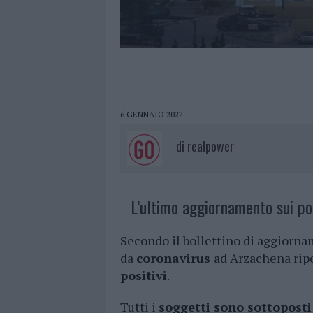
6 GENNAIO 2022
di
realpower
L’ultimo aggiornamento sui pos
Secondo il bollettino di aggiorn
da
coronavirus
ad Arzachena ripor
positivi
.
Tutti i
soggetti sono sottoposti