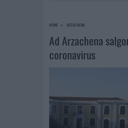
6 AGOSTO 2026
|
NUOVI POSTI AUTO IN VIA LA M
6 AGOSTO 2026
|
GALLURA, FINTI CLIENTI SVUOTA
6 AGOSTO 2026
|
METEO OLBIA 7 AGOSTO, SOLE 
HOME
ARZACHENA
6 AGOSTO 2026
|
TEST TUNNEL OLBIA: RAMPE CHI
Ad Arzachena salgono
coronavirus