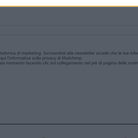
ggi e ricevi le nostre email periodiche contenenti le ultime notizie pubbli
aforma di marketing. Iscrivendoti alla newsletter accetti che le tue info
qui l'informativa sulla privacy di Mailchimp
.
siasi momento facendo clic sul collegamento nel piè di pagina delle nostr