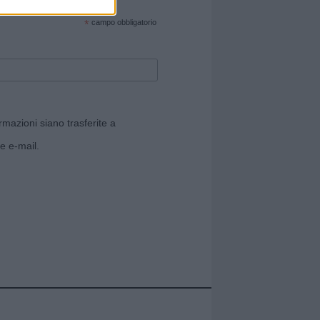
cate sul sito web!
*
campo obbligatorio
rmazioni siano trasferite a
e e-mail.