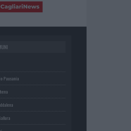
MUNI
io Pausania
chena
ddalena
Gallura