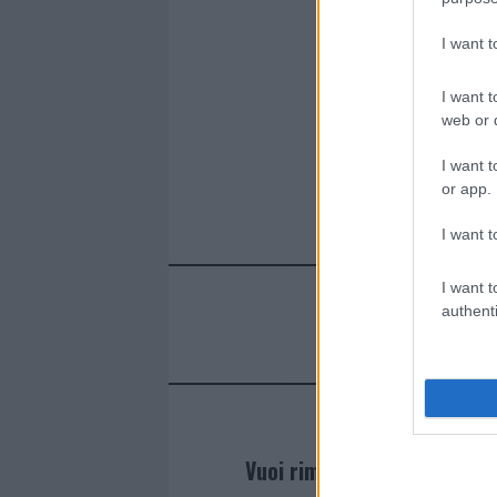
I want 
I want t
web or d
I want t
or app.
I want t
I want t
authenti
Vuoi rimanere sempre agg