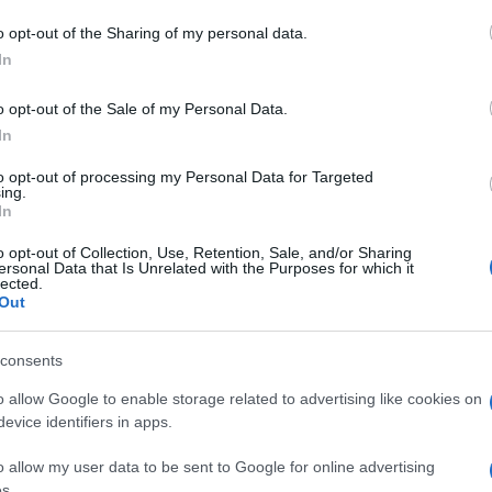
virus Arzachena
Covid Arzachena
o opt-out of the Sharing of my personal data.
In
o opt-out of the Sale of my Personal Data.
In
to opt-out of processing my Personal Data for Targeted
ing.
dente
Prossimo articolo
In
o opt-out of Collection, Use, Retention, Sale, and/or Sharing
ersonal Data that Is Unrelated with the Purposes for which it
lected.
Out
consents
o allow Google to enable storage related to advertising like cookies on
evice identifiers in apps.
o allow my user data to be sent to Google for online advertising
s.