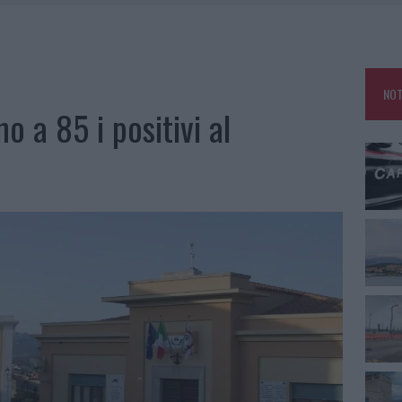
ARMORA, PARCHEGGIO PROVVISORIO A LA MADDALENA
NO LE SUITE: FURTO DA 50MILA NEL RESORT
E CALDO TORNANO PROTAGONISTI
NOT
USE ANCORA FINO A FINE AGOSTO
 a 85 i positivi al