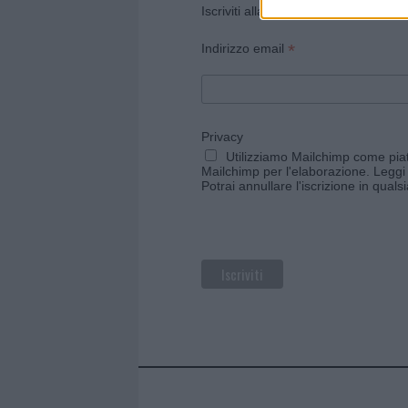
Iscriviti alla newsletter di Gallura O
*
Indirizzo email
Privacy
Utilizziamo Mailchimp come piatt
Mailchimp per l'elaborazione.
Leggi 
Potrai annullare l'iscrizione in qual