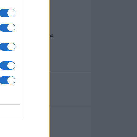
I nostri cari
Giovannimaria Cabras