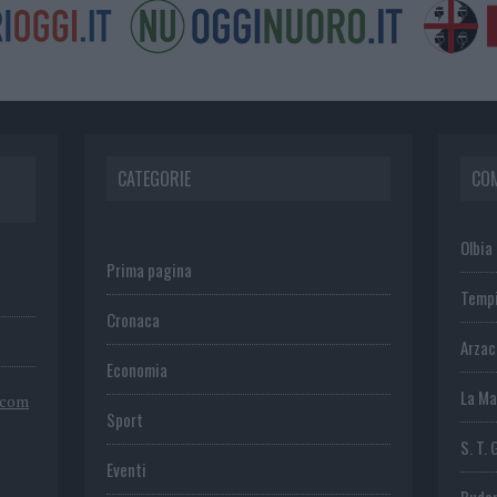
CATEGORIE
CO
Olbia
Prima pagina
Temp
Cronaca
Arza
Economia
La Ma
.com
Sport
S. T. 
Eventi