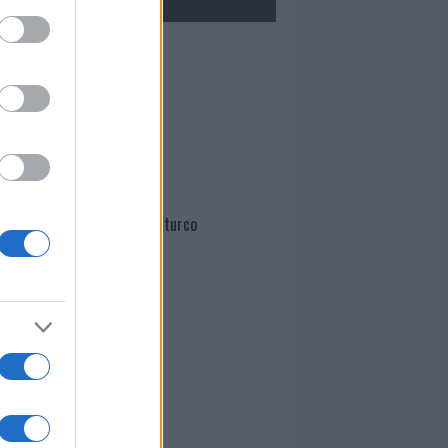
Mario Malu
Paolo Pinna
Martina Agostina Diturco
I nostri cari
I nostri cari