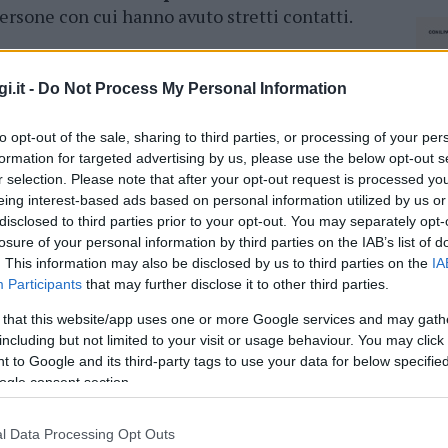
ersone con cui hanno avuto stretti contatti.
na, Roberto Ragnedda, invita al massimo
 la limitazione del rischio contagio. Inoltre,
i.it -
Do Not Process My Personal Information
er cui è richiesta l’esibizione del
Green
 del Governo per l’accesso ai locali.
to opt-out of the sale, sharing to third parties, or processing of your per
formation for targeted advertising by us, please use the below opt-out s
r selection. Please note that after your opt-out request is processed y
azionali?
eing interest-based ads based on personal information utilized by us or
disclosed to third parties prior to your opt-out. You may separately opt-
losure of your personal information by third parties on the IAB’s list of
 mese
cliccando
qui
. This information may also be disclosed by us to third parties on the
IA
Participants
that may further disclose it to other third parties.
 that this website/app uses one or more Google services and may gath
including but not limited to your visit or usage behaviour. You may click 
do nella sezione
Login
dal menù del sito o
 to Google and its third-party tags to use your data for below specifi
ogle consent section.
l Data Processing Opt Outs
NEC