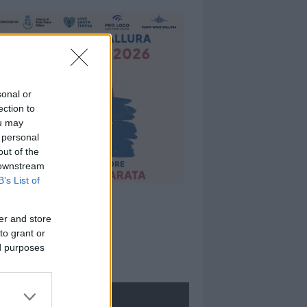
sonal or
ection to
ou may
 personal
out of the
 downstream
B’s List of
er and store
to grant or
ed purposes
ROLOGIE