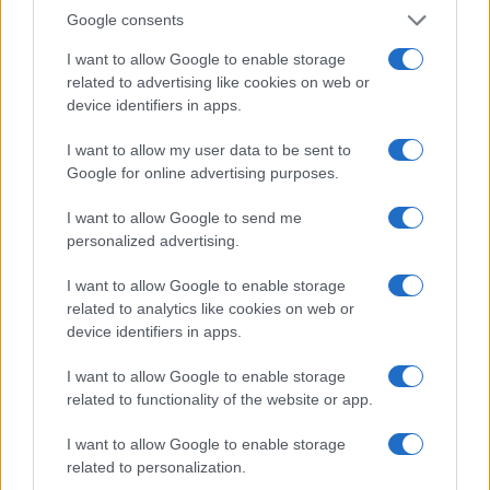
Su WhatsApp al numero +39
Google consents
345 356 7512
I want to allow Google to enable storage
related to advertising like cookies on web or
device identifiers in apps.
Notizie in tempo reale?
I want to allow my user data to be sent to
Entra nel canale telegram di
Google for online advertising purposes.
GalluraOggi.it
I want to allow Google to send me
personalized advertising.
I want to allow Google to enable storage
related to analytics like cookies on web or
Ricevi le nostre ultime news
device identifiers in apps.
I want to allow Google to enable storage
da
Google News
related to functionality of the website or app.
I want to allow Google to enable storage
Condividi l'articolo
related to personalization.