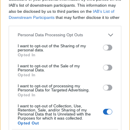
Vuoi rimuovere le pubblicità nazionali?
IAB’s list of downstream participants. This information may
also be disclosed by us to third parties on the
IAB’s List of
Downstream Participants
that may further disclose it to other
Puoi abbonarti a
soli € 1,10 al mese
third parties.
cliccando
qui
Please note that this website/app uses one or more Google
Personal Data Processing Opt Outs
services and may gather and store information including but
Sei già abbonato?
not limited to your visit or usage behaviour. You may click to
I want to opt-out of the Sharing of my
personal data.
grant or deny consent to Google and its third-party tags to
Opted In
use your data for below specified purposes in below Google
Puoi effettuare l'accesso andando nella
consent section.
sezione
Login
dal menù del sito o
I want to opt-out of the Sale of my
Personal Data.
cliccando
qui
Opted In
I want to opt-out of processing my
Personal Data for Targeted Advertising.
Opted In
TEMI:
Comune Di Arzachena
Coronavirus Arzachena
Roberto Ragnedda
I want to opt-out of Collection, Use,
Retention, Sale, and/or Sharing of my
Personal Data that Is Unrelated with the
Inviaci le tue segnalazioni,
Purposes for which it was collected.
Opted Out
i tuoi video e le tue foto