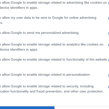
o allow Google to enable storage related to advertising like cookies on
evice identifiers in apps.
o allow my user data to be sent to Google for online advertising
do nella sezione
Login
dal menù del sito o
s.
to allow Google to send me personalized advertising.
o allow Google to enable storage related to analytics like cookies on
virus Arzachena
Roberto Ragnedda
evice identifiers in apps.
o allow Google to enable storage related to functionality of the website
o allow Google to enable storage related to personalization.
dente
Prossimo articolo
o allow Google to enable storage related to security, including
cation functionality and fraud prevention, and other user protection.