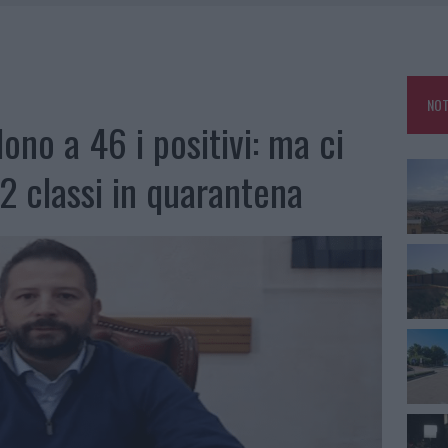
DDA, RISCHIO PER LA RETE ELETTRICA
L CANTIERE: LA GALLURA RITROVA LA STRADA
U, IL COMUNE COMPLETA L’ITER
NOT
no a 46 i positivi: ma ci
2 classi in quarantena