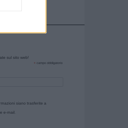
cate sul sito web!
*
campo obbligatorio
rmazioni siano trasferite a
e e-mail.