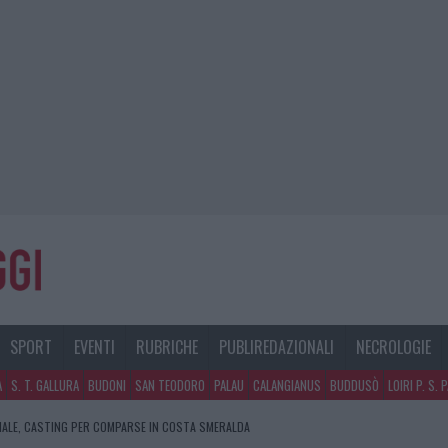
SPORT
EVENTI
RUBRICHE
PUBLIREDAZIONALI
NECROLOGIE
A
S. T. GALLURA
BUDONI
SAN TEODORO
PALAU
CALANGIANUS
BUDDUSÒ
LOIRI P. S. 
NALE, CASTING PER COMPARSE IN COSTA SMERALDA
SPITA LA GRANDE SFIDA DELLA VELA NELL’ESTATE 2026