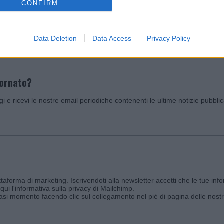
CONFIRM
Invia un Comunicato Stampa
|
Pubblicità
|
Segnala
Data Deletion
Data Access
Privacy Policy
iornato?
ggi e ricevi le nostre email periodiche contenenti le ultime notizie pubbli
aforma di marketing. Iscrivendoti alla newsletter accetti che le tue info
qui l'informativa sulla privacy di Mailchimp
.
siasi momento facendo clic sul collegamento nel piè di pagina delle nostr