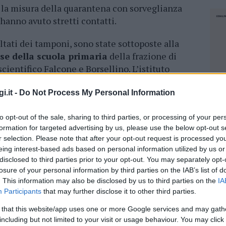
ta la misura della quarantena con sorveglianza
 hanno avuto stretti contatti.
ultati dei tamponi, sono state sottoposte alla
se della scuola primaria
della frazione di
cientifico Falcone e Borsellino. L’istituto
ce, prosegue con la
didattica a distanza
.
i.it -
Do Not Process My Personal Information
a trasparenza nell’informazione sulla
 i protocolli di sicurezza dietro il
to opt-out of the sale, sharing to third parties, or processing of your per
 operativo comunale
per la gestione delle
formation for targeted advertising by us, please use the below opt-out s
r selection. Please note that after your opt-out request is processed y
sti, dei medicinali, al ritiro dei rifiuti,
eing interest-based ads based on personal information utilized by us or
ando la massima riservatezza in ogni situazione.
disclosed to third parties prior to your opt-out. You may separately opt-
losure of your personal information by third parties on the IAB’s list of
 agli arzachenesi e ai visitatori
al rispetto
. This information may also be disclosed by us to third parties on the
IA
l contagio
, come il distanziamento tra le
Participants
that may further disclose it to other third parties.
locali, l’utilizzo della mascherina a protezione
 that this website/app uses one or more Google services and may gath
e delle mani. Il virus è ancora in circolazione
including but not limited to your visit or usage behaviour. You may click 
NEC