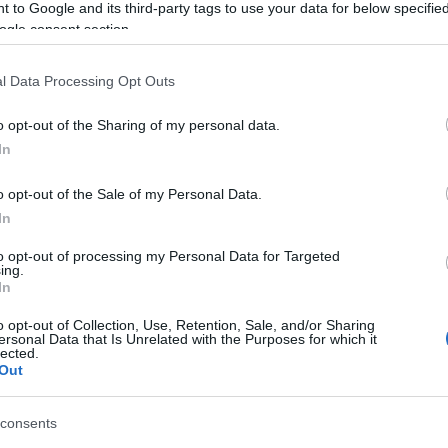
sario mantenere comportamenti responsabili.
 to Google and its third-party tags to use your data for below specifi
ogle consent section.
l Data Processing Opt Outs
o opt-out of the Sharing of my personal data.
In
o opt-out of the Sale of my Personal Data.
In
to opt-out of processing my Personal Data for Targeted
ing.
In
o opt-out of Collection, Use, Retention, Sale, and/or Sharing
ersonal Data that Is Unrelated with the Purposes for which it
lected.
Out
azionali?
consents
 mese
cliccando
qui