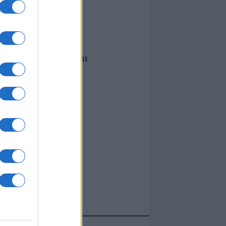
I nostri cari
Giovannimaria Cabras