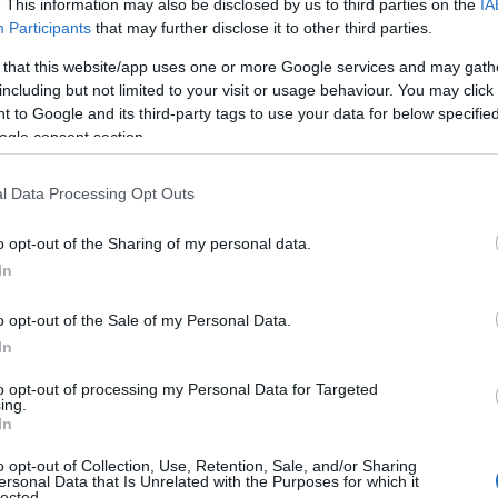
. This information may also be disclosed by us to third parties on the
IA
 contributo fresco e innovativo alla nostra
Participants
that may further disclose it to other third parties.
 locale
: sarà sicuramente di grande stimolo per
 that this website/app uses one or more Google services and may gath
e per le aziende del comparto e i cittadini.
including but not limited to your visit or usage behaviour. You may click 
ni Paesaggi la recente adesione al circuito
 to Google and its third-party tags to use your data for below specifi
olineare con maggiore enfasi le
potenzialità
ogle consent section.
vinicolo nazionale”.
l Data Processing Opt Outs
ttonica ha coinvolto gruppi di studenti nella
i sulle cantine vitivinicole di Arzachena
o opt-out of the Sharing of my personal data.
blici, aziende e cittadini scopriranno le
In
i paesaggi rurali e acquisiranno maggiore
i crescita e sviluppo – precisa il professor
o opt-out of the Sale of my Personal Data.
viluppati edifici di produzione e di
In
ore”, in cui il vino diventa protagonista nella
to opt-out of processing my Personal Data for Targeted
 come avviene in Toscana, dove la
storia del
ing.
In
uzione sono un’attrazione”.
o opt-out of Collection, Use, Retention, Sale, and/or Sharing
ersonal Data that Is Unrelated with the Purposes for which it
lected.