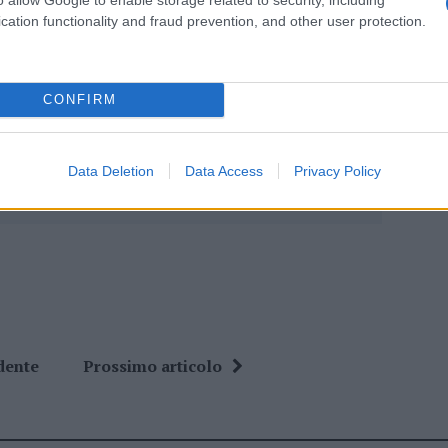
cation functionality and fraud prevention, and other user protection.
lazioni, i tuoi video e le tue foto
ro +39 345 356 7512
CONFIRM
Data Deletion
Data Access
Privacy Policy
ime news da
Google News
dente
Prossimo articolo