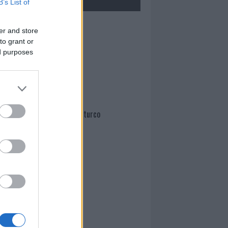
B’s List of
Mario Malu
er and store
to grant or
ed purposes
Paolo Pinna
Martina Agostina Diturco
I nostri cari
I nostri cari