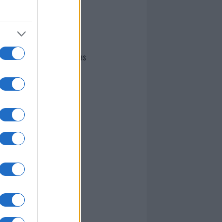
I nostri cari
Giovannimaria Cabras