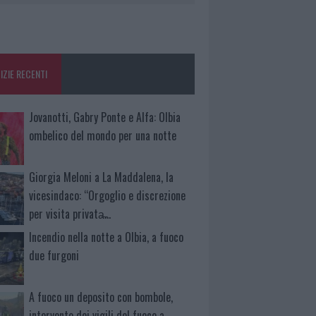
IZIE RECENTI
Jovanotti, Gabry Ponte e Alfa: Olbia
ombelico del mondo per una notte
Giorgia Meloni a La Maddalena, la
vicesindaco: “Orgoglio e discrezione
per visita privata̶…
Incendio nella notte a Olbia, a fuoco
due furgoni
A fuoco un deposito con bombole,
intervento dei vigili del fuoco a