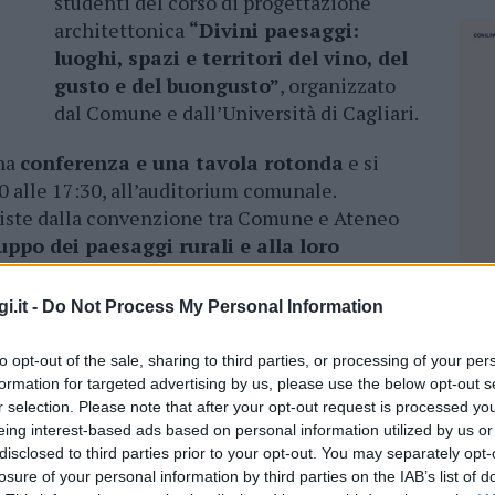
studenti del corso di progettazione
architettonica
“Divini paesaggi:
luoghi, spazi e territori del vino, del
gusto e del buongusto”
, organizzato
dal Comune e dall’Università di Cagliari.
na
conferenza e una tavola rotonda
e si
30 alle 17:30, all’auditorium comunale.
reviste dalla convenzione tra Comune e Ateneo
uppo dei paesaggi rurali e alla loro
inati dalla delegata al Governo del Territorio,
Gianmarco Chiri in collaborazione con Cantine
i.it -
Do Not Process My Personal Information
cia di Sassari.
to opt-out of the sale, sharing to third parties, or processing of your per
e del laboratorio di progettazione che
vede la
formation for targeted advertising by us, please use the below opt-out s
ricerca sul campo
– spiega Claudia Giagoni -.
r selection. Please note that after your opt-out request is processed y
cialistica hanno lavorato sul
nostro
eing interest-based ads based on personal information utilized by us or
disclosed to third parties prior to your opt-out. You may separately opt-
aspetti, cogliendone l’eterogeneità e le
losure of your personal information by third parties on the IAB’s list of
NEC
ua infinita offerta. Venerdì, vedremo i risultati