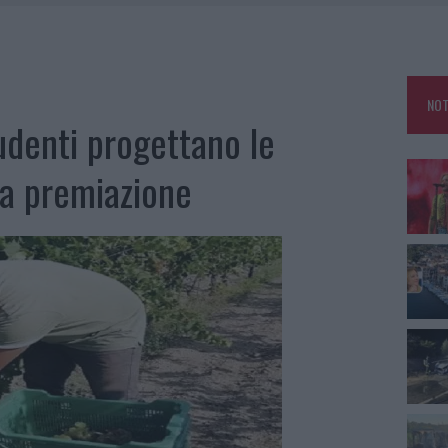
 A FUOCO DUE FURGONI
OLE, INTERVENTO DEI VIGILI DEL FUOCO A RUDALZA
NOT
IAMME A LA MADDALENA, INCENDIO A MONTI D’À RENA
udenti progettano le
A: OLBIA OMBELICO DEL MONDO PER UNA NOTTE
la premiazione