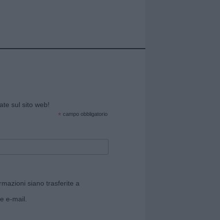
cate sul sito web!
*
campo obbligatorio
rmazioni siano trasferite a
e e-mail.