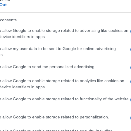
Out
azionali?
consents
 mese
cliccando
qui
o allow Google to enable storage related to advertising like cookies on
evice identifiers in apps.
o allow my user data to be sent to Google for online advertising
s.
do nella sezione
Login
dal menù del sito o
to allow Google to send me personalized advertising.
o allow Google to enable storage related to analytics like cookies on
evice identifiers in apps.
ti Studenti Cantine Arzachena
o allow Google to enable storage related to functionality of the website
eale?
gram di GalluraOggi.it
o allow Google to enable storage related to personalization.
o allow Google to enable storage related to security, including