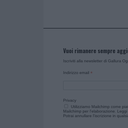
o
p
k
p
Vuoi rimanere sempre agg
Iscriviti alla newsletter di Gallura O
*
Indirizzo email
Privacy
Utilizziamo Mailchimp come piatt
Mailchimp per l'elaborazione.
Leggi 
Potrai annullare l'iscrizione in qual