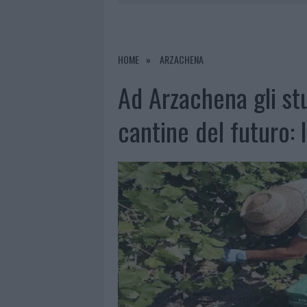
PRIVATA”
8 AGOSTO 2026
|
INCENDIO NELLA NOTTE A OLBIA,
8 AGOSTO 2026
|
A FUOCO UN DEPOSITO CON BOMB
HOME
ARZACHENA
8 AGOSTO 2026
|
RISTORANTE DISTRUTTO DALLE F
Ad Arzachena gli st
8 AGOSTO 2026
|
JOVANOTTI, GABRY PONTE E ALF
cantine del futuro: 