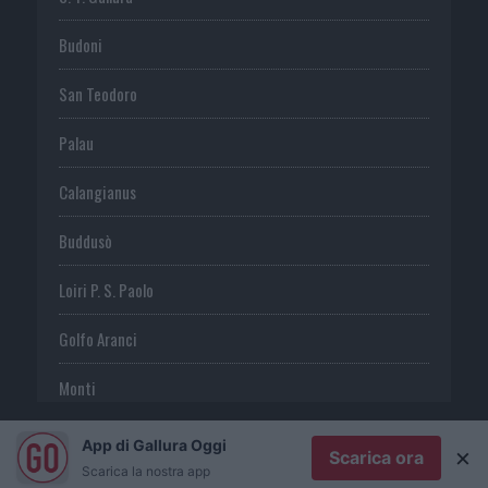
Budoni
San Teodoro
Palau
Calangianus
Buddusò
Loiri P. S. Paolo
Golfo Aranci
Monti
Telti
App di Gallura Oggi
×
Scarica ora
Scarica la nostra app
S. Antonio di G.