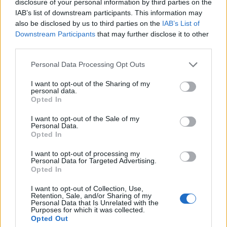
disclosure of your personal information by third parties on the
IAB’s list of downstream participants. This information may
also be disclosed by us to third parties on the
IAB’s List of
Downstream Participants
that may further disclose it to other
third parties.
Please note that this website/app uses one or more Google
Personal Data Processing Opt Outs
services and may gather and store information including but
not limited to your visit or usage behaviour. You may click to
I want to opt-out of the Sharing of my
NECROLOGIE
personal data.
grant or deny consent to Google and its third-party tags to
Opted In
use your data for below specified purposes in below Google
Mario Malu
consent section.
I want to opt-out of the Sale of my
Personal Data.
Opted In
I want to opt-out of processing my
Paolo Pinna
Personal Data for Targeted Advertising.
Opted In
I want to opt-out of Collection, Use,
Retention, Sale, and/or Sharing of my
Martina Agostina Diturco
Personal Data that Is Unrelated with the
Purposes for which it was collected.
Opted Out