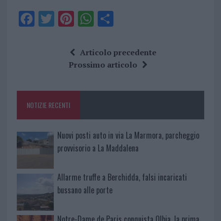
F
T
Pi
W
S
a
w
n
h
h
ce
it
te
at
a
Articolo precedente
b
te
re
s
re
Prossimo articolo
o
r
st
A
o
p
NOTIZIE RECENTI
k
p
Nuovi posti auto in via La Marmora, parcheggio
provvisorio a La Maddalena
Allarme truffe a Berchidda, falsi incaricati
bussano alle porte
Notre-Dame de Paris conquista Olbia, la prima