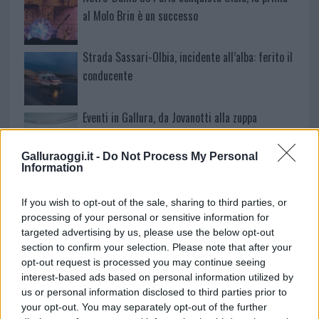
al Molo Brin è un successo
Strada Sassari-Olbia, incidente all’alba: ferito il
conducente
Eventi in Gallura, da Jovanotti alla zuppa
gallurese: gli appuntamenti da non perdere
Galluraoggi.it -
Do Not Process My Personal
Information
Lettini e arredi abusivi sulla spiaggia libera,
sequestri a Olbia e Arzachena
If you wish to opt-out of the sale, sharing to third parties, or
processing of your personal or sensitive information for
targeted advertising by us, please use the below opt-out
È morto Francesco Guccini, il maestro che si
section to confirm your selection. Please note that after your
tenne lontano dalla Costa Smeralda
opt-out request is processed you may continue seeing
interest-based ads based on personal information utilized by
us or personal information disclosed to third parties prior to
your opt-out. You may separately opt-out of the further