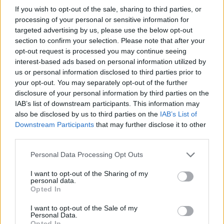
If you wish to opt-out of the sale, sharing to third parties, or
Inviaci le tue segnalazioni,
processing of your personal or sensitive information for
i tuoi video e le tue foto
targeted advertising by us, please use the below opt-out
section to confirm your selection. Please note that after your
Su WhatsApp al numero +39
opt-out request is processed you may continue seeing
345 356 7512
interest-based ads based on personal information utilized by
us or personal information disclosed to third parties prior to
your opt-out. You may separately opt-out of the further
disclosure of your personal information by third parties on the
IAB’s list of downstream participants. This information may
Ricevi le nostre ultime news
also be disclosed by us to third parties on the
IAB’s List of
Downstream Participants
that may further disclose it to other
third parties.
da
Google News
Please note that this website/app uses one or more Google
Personal Data Processing Opt Outs
services and may gather and store information including but
not limited to your visit or usage behaviour. You may click to
I want to opt-out of the Sharing of my
Condividi l'articolo
personal data.
grant or deny consent to Google and its third-party tags to
Opted In
use your data for below specified purposes in below Google
F
T
Pi
W
S
consent section.
I want to opt-out of the Sale of my
a
w
n
h
h
Personal Data.
Opted In