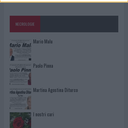
NECROLOGIE
Mario Malu
Paolo Pinna
Martina Agostina Diturco
I nostri cari