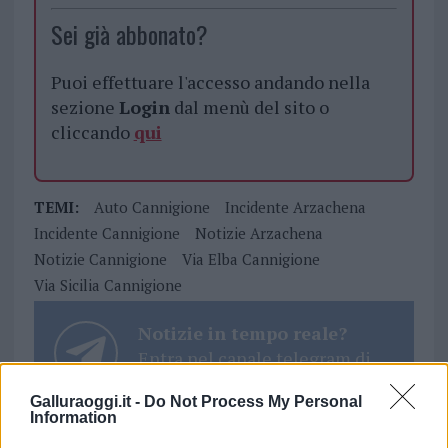
Sei già abbonato?
Puoi effettuare l'accesso andando nella
sezione
Login
dal menù del sito o
cliccando
qui
TEMI:
Auto Cannigione
Incidente Arzachena
Incidente Cannigione
Notizie Arzachena
Notizie Cannigione
Via Elba Cannigione
Via Sicilia Cannigione
Notizie in tempo reale?
Entra nel canale telegram di
GalluraOggi.it
Galluraoggi.it -
Do Not Process My Personal
Information