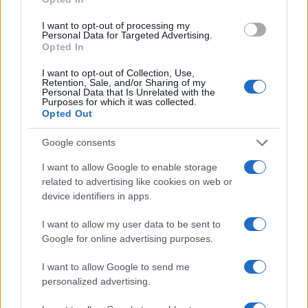
ce
it
te
at
a
Articolo precedente
I want to opt-out of processing my
b
te
re
s
re
Prossimo articolo
Personal Data for Targeted Advertising.
Opted In
o
r
st
A
o
p
I want to opt-out of Collection, Use,
Retention, Sale, and/or Sharing of my
NOTIZIE RECENTI
k
p
Personal Data that Is Unrelated with the
Purposes for which it was collected.
Opted Out
Tre milioni di euro dalla Provincia Gallura per
Google consents
nuove aule nelle scuole di Olbia
I want to allow Google to enable storage
related to advertising like cookies on web or
Incidente sulla provinciale 125, paura tra Olbia e
device identifiers in apps.
Arzachena
I want to allow my user data to be sent to
Google for online advertising purposes.
Incidente sulla strada provinciale ad Arzachena,
un ferito
I want to allow Google to send me
personalized advertising.
Sangue, musica e solidarietà con Avis Olbia al