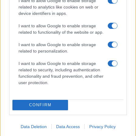
I want to allow Google to enable storage
Delta Center
related to analytics like cookies on web or
device identifiers in apps.
Meteo Olbia 9 agosto, temperature in calo
I want to allow Google to enable storage
related to functionality of the website or app.
I want to allow Google to enable storage
Salmo finisce in ospedale a Catania, ma il tour
related to personalization.
va avanti: “Sicilia, ci sono”
I want to allow Google to enable storage
related to security, including authentication
Jovanotti, Gabry Ponte e Alfa: Olbia ombelico del
functionality and fraud prevention, and other
user protection.
mondo per una notte
CONFIRM
Data Deletion
Data Access
Privacy Policy