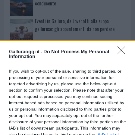
conducente
Eventi in Gallura, da Jovanotti alla zuppa
gallurese: gli appuntamenti da non perdere
Lettini e arredi abusivi sulla spiaggia libera,
Galluraoggi.it -
Do Not Process My Personal
sequestri a Olbia e Arzachena
Information
È morto Francesco Guccini, il maestro che si
If you wish to opt-out of the sale, sharing to third parties, or
processing of your personal or sensitive information for
tenne lontano dalla Costa Smeralda
targeted advertising by us, please use the below opt-out
section to confirm your selection. Please note that after your
opt-out request is processed you may continue seeing
interest-based ads based on personal information utilized by
us or personal information disclosed to third parties prior to
your opt-out. You may separately opt-out of the further
disclosure of your personal information by third parties on the
IAB’s list of downstream participants. This information may
also be disclosed by us to third parties on the
IAB’s List of