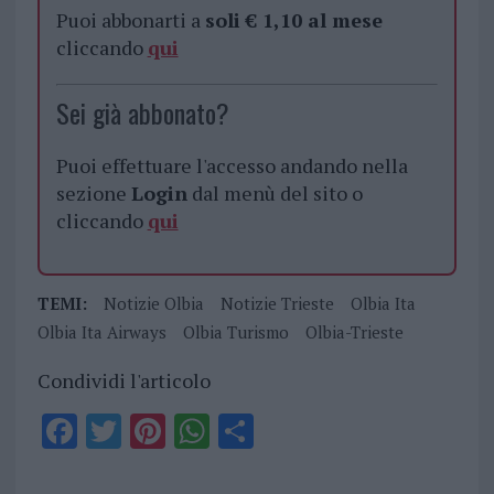
Puoi abbonarti a
soli € 1,10 al mese
cliccando
qui
Sei già abbonato?
Puoi effettuare l'accesso andando nella
sezione
Login
dal menù del sito o
cliccando
qui
TEMI:
Notizie Olbia
Notizie Trieste
Olbia Ita
Olbia Ita Airways
Olbia Turismo
Olbia-Trieste
Condividi l'articolo
F
T
Pi
W
S
a
w
n
h
h