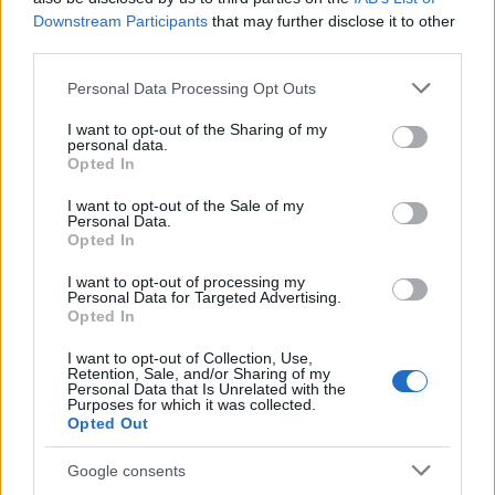
Downstream Participants
that may further disclose it to other
third parties.
NECROLOGIE
Please note that this website/app uses one or more Google
Personal Data Processing Opt Outs
services and may gather and store information including but
not limited to your visit or usage behaviour. You may click to
I want to opt-out of the Sharing of my
Mario Malu
personal data.
grant or deny consent to Google and its third-party tags to
Opted In
use your data for below specified purposes in below Google
consent section.
I want to opt-out of the Sale of my
Personal Data.
Paolo Pinna
Opted In
I want to opt-out of processing my
Personal Data for Targeted Advertising.
Opted In
Martina Agostina Diturco
I want to opt-out of Collection, Use,
Retention, Sale, and/or Sharing of my
Personal Data that Is Unrelated with the
Purposes for which it was collected.
Opted Out
I nostri cari
Google consents