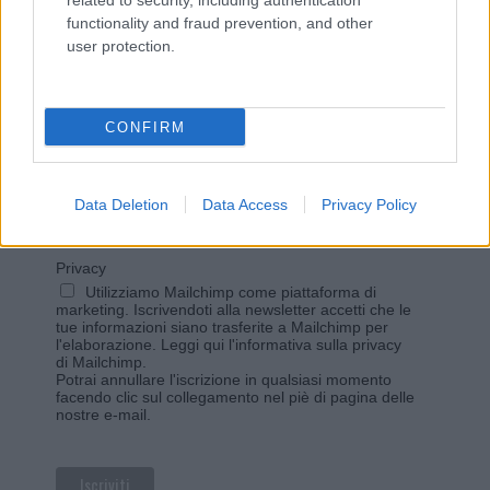
related to security, including authentication
functionality and fraud prevention, and other
user protection.
Vuoi rimanere sempre aggiornato?
Iscriviti alla newsletter di Gallura Oggi e ricevi le nostre
email periodiche contenenti le ultime notizie pubblicate
CONFIRM
sul sito web!
*
campo obbligatorio
*
Indirizzo email
Data Deletion
Data Access
Privacy Policy
Privacy
Utilizziamo Mailchimp come piattaforma di
marketing. Iscrivendoti alla newsletter accetti che le
tue informazioni siano trasferite a Mailchimp per
l'elaborazione.
Leggi qui l'informativa sulla privacy
di Mailchimp
.
Potrai annullare l'iscrizione in qualsiasi momento
facendo clic sul collegamento nel piè di pagina delle
nostre e-mail.