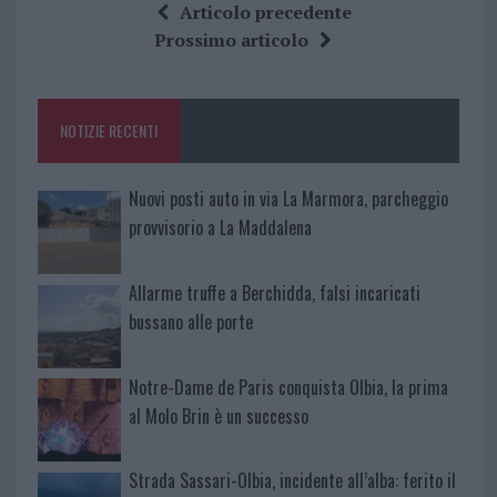
ce
it
te
at
a
Articolo precedente
b
te
re
s
re
Prossimo articolo
o
r
st
A
o
p
NOTIZIE RECENTI
k
p
Nuovi posti auto in via La Marmora, parcheggio
provvisorio a La Maddalena
Allarme truffe a Berchidda, falsi incaricati
bussano alle porte
Notre-Dame de Paris conquista Olbia, la prima
al Molo Brin è un successo
Strada Sassari-Olbia, incidente all’alba: ferito il