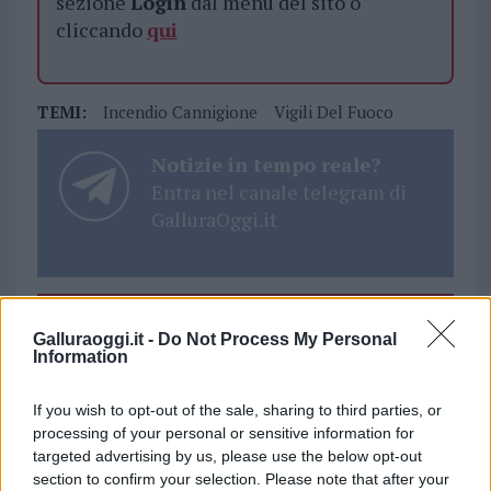
sezione
Login
dal menù del sito o
cliccando
qui
TEMI:
Incendio Cannigione
Vigili Del Fuoco
Notizie in tempo reale?
Entra nel canale telegram di
GalluraOggi.it
Inviaci le tue segnalazioni,
Galluraoggi.it -
Do Not Process My Personal
i tuoi video e le tue foto
Information
Su WhatsApp al numero +39
345 356 7512
If you wish to opt-out of the sale, sharing to third parties, or
processing of your personal or sensitive information for
targeted advertising by us, please use the below opt-out
section to confirm your selection. Please note that after your