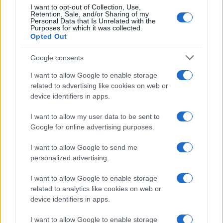
Incidente sulla strada provinciale ad Arzachena,
I want to opt-out of Collection, Use,
Retention, Sale, and/or Sharing of my
un ferito
Personal Data that Is Unrelated with the
Purposes for which it was collected.
Opted Out
Sangue, musica e solidarietà con Avis Olbia al
Delta Center
Google consents
I want to allow Google to enable storage
related to advertising like cookies on web or
Meteo Olbia 9 agosto, temperature in calo
device identifiers in apps.
I want to allow my user data to be sent to
Google for online advertising purposes.
Salmo finisce in ospedale a Catania, ma il tour
va avanti: “Sicilia, ci sono”
I want to allow Google to send me
personalized advertising.
Jovanotti, Gabry Ponte e Alfa: Olbia ombelico del
I want to allow Google to enable storage
mondo per una notte
related to analytics like cookies on web or
device identifiers in apps.
Giorgia Meloni a La Maddalena, la vicesindaco:
I want to allow Google to enable storage