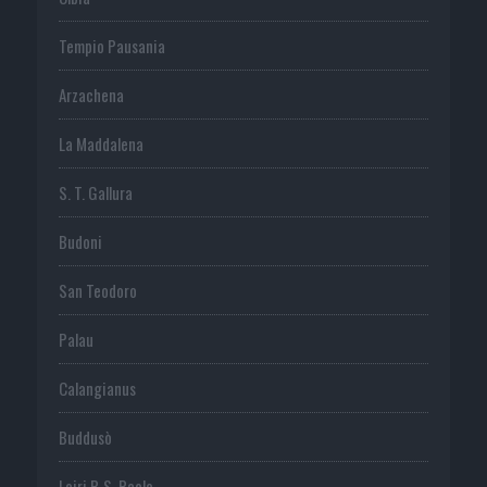
Tempio Pausania
Arzachena
La Maddalena
S. T. Gallura
Budoni
San Teodoro
Palau
Calangianus
Buddusò
Loiri P. S. Paolo