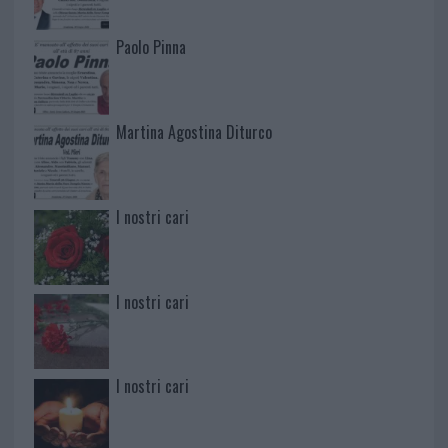
Paolo Pinna
Martina Agostina Diturco
I nostri cari
I nostri cari
I nostri cari