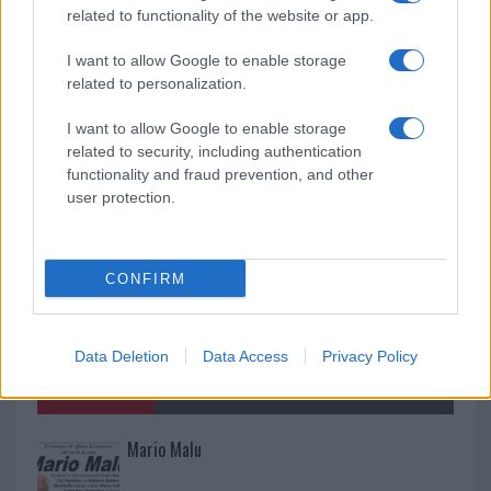
“Orgoglio e discrezione per visita privata̶…
related to functionality of the website or app.
I want to allow Google to enable storage
Incendio nella notte a Olbia, a fuoco due furgoni
related to personalization.
I want to allow Google to enable storage
related to security, including authentication
functionality and fraud prevention, and other
user protection.
CONFIRM
Data Deletion
Data Access
Privacy Policy
NECROLOGIE
Mario Malu