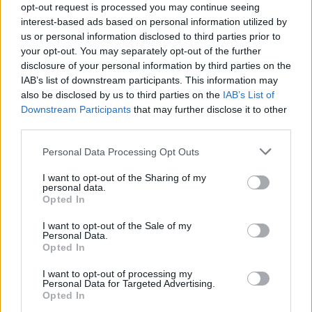
opt-out request is processed you may continue seeing
interest-based ads based on personal information utilized by
Ricevi le nostre ultime news
us or personal information disclosed to third parties prior to
your opt-out. You may separately opt-out of the further
da
Google News
disclosure of your personal information by third parties on the
IAB’s list of downstream participants. This information may
also be disclosed by us to third parties on the
IAB’s List of
Downstream Participants
that may further disclose it to other
Condividi l'articolo
third parties.
F
T
Pi
W
S
Please note that this website/app uses one or more Google
Personal Data Processing Opt Outs
services and may gather and store information including but
a
w
n
h
h
not limited to your visit or usage behaviour. You may click to
I want to opt-out of the Sharing of my
personal data.
ce
it
te
at
a
grant or deny consent to Google and its third-party tags to
Articolo precedente
Opted In
use your data for below specified purposes in below Google
b
te
re
s
re
Prossimo articolo
consent section.
I want to opt-out of the Sale of my
o
r
st
A
Personal Data.
Opted In
o
p
NOTIZIE RECENTI
I want to opt-out of processing my
k
p
Personal Data for Targeted Advertising.
Opted In