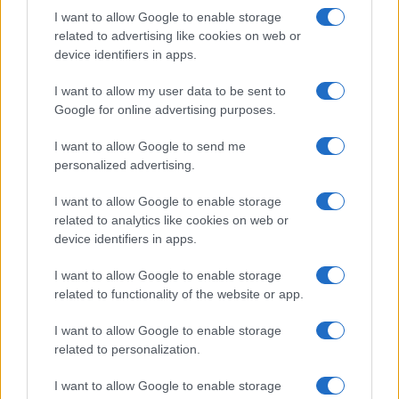
I want to allow Google to enable storage
related to advertising like cookies on web or
Meteo Olbia 6 agosto, migliora il tempo in
device identifiers in apps.
Gallura
I want to allow my user data to be sent to
Google for online advertising purposes.
Incidente Olbia, poliziotto in vacanza salva 6
persone: due bimbi tra i feriti
I want to allow Google to send me
personalized advertising.
Red Valley Festival, musica no-stop a Olbia fino
I want to allow Google to enable storage
alle 5
related to analytics like cookies on web or
device identifiers in apps.
I want to allow Google to enable storage
related to functionality of the website or app.
I want to allow Google to enable storage
related to personalization.
I want to allow Google to enable storage