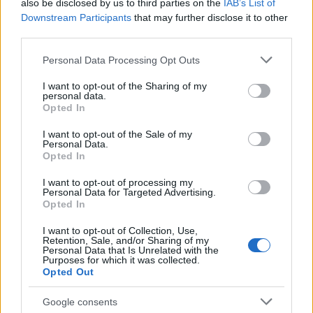
b
te
re
s
re
also be disclosed by us to third parties on the
IAB’s List of
Prossimo articolo
Downstream Participants
that may further disclose it to other
o
r
st
A
third parties.
o
p
Please note that this website/app uses one or more Google
Personal Data Processing Opt Outs
NOTIZIE RECENTI
k
p
services and may gather and store information including but
not limited to your visit or usage behaviour. You may click to
I want to opt-out of the Sharing of my
personal data.
grant or deny consent to Google and its third-party tags to
“Sul filo del discorso”: sold out ad Olbia per il
Opted In
use your data for below specified purposes in below Google
reading su Atzeni
consent section.
I want to opt-out of the Sale of my
Personal Data.
Opted In
La Maddalena, festa per i 30 anni del Diving
I want to opt-out of processing my
center di Tegge
Personal Data for Targeted Advertising.
Opted In
Esce di strada con l’auto ad Arzachena: ferito il
I want to opt-out of Collection, Use,
Retention, Sale, and/or Sharing of my
conducente
Personal Data that Is Unrelated with the
Purposes for which it was collected.
Opted Out
Turiste si perdono a Tavolara: salvate dai vigili
Google consents
del fuoco