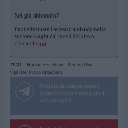
Sei già abbonato?
Puoi effettuare l'accesso andando nella
sezione
Login
dal menù del sito o
cliccando
qui
TEMI:
Notizie Arzachena
Stefano Usai
Vigili Del Fuoco Arzachena
Notizie in tempo reale?
Entra nel canale telegram di
GalluraOggi.it