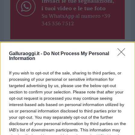
Inviaci le tue segnalazioni,
i tuoi video e le tue foto
Su WhatsApp al numero +39
345 356 7512
Galluraoggi.it -
Do Not Process My Personal
Ricevi le nostre ultime news
Information
If you wish to opt-out of the sale, sharing to third parties, or
da
Google News
processing of your personal or sensitive information for
targeted advertising by us, please use the below opt-out
section to confirm your selection. Please note that after your
Condividi l'articolo
opt-out request is processed you may continue seeing
interest-based ads based on personal information utilized by
F
T
Pi
W
S
us or personal information disclosed to third parties prior to
a
w
n
h
h
your opt-out. You may separately opt-out of the further
disclosure of your personal information by third parties on the
ce
it
te
at
a
IAB’s list of downstream participants. This information may
Articolo precedente