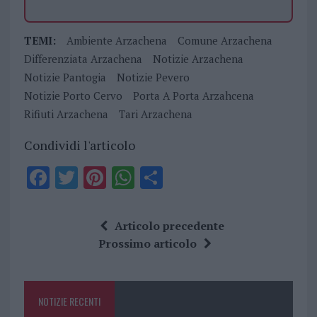
TEMI:
Ambiente Arzachena
Comune Arzachena
Differenziata Arzachena
Notizie Arzachena
Notizie Pantogia
Notizie Pevero
Notizie Porto Cervo
Porta A Porta Arzahcena
Rifiuti Arzachena
Tari Arzachena
Condividi l'articolo
F
T
Pi
W
S
a
w
n
h
h
ce
it
te
at
a
Articolo precedente
b
te
re
s
re
Prossimo articolo
o
r
st
A
o
p
NOTIZIE RECENTI
k
p