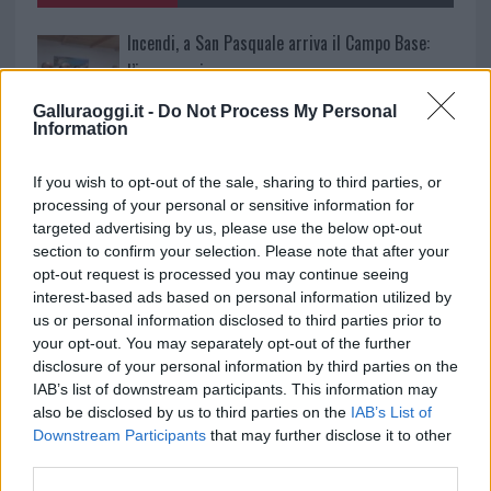
Incendi, a San Pasquale arriva il Campo Base:
l’inaugurazione
Galluraoggi.it -
Do Not Process My Personal
Information
Andrea Mura conquista Palau: grande
partecipazione per il suo racconto
If you wish to opt-out of the sale, sharing to third parties, or
processing of your personal or sensitive information for
Calangianus, allarme sul centro accoglienza
targeted advertising by us, please use the below opt-out
section to confirm your selection. Please note that after your
minori, Albieri: “Episodi gravissimi”
opt-out request is processed you may continue seeing
interest-based ads based on personal information utilized by
Gallura, finti clienti svuotano le suite: furto da
us or personal information disclosed to third parties prior to
your opt-out. You may separately opt-out of the further
50mila nel resort
disclosure of your personal information by third parties on the
IAB’s list of downstream participants. This information may
Meteo Olbia 7 agosto, sole e caldo tornano
also be disclosed by us to third parties on the
IAB’s List of
Downstream Participants
that may further disclose it to other
protagonisti
third parties.