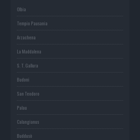
Olbia
Tempio Pausania
Arzachena
La Maddalena
S. T. Gallura
Budoni
San Teodoro
Palau
Calangianus
Buddusò