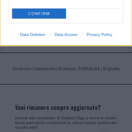
CONFIRM
Giovannimaria Cabras
Data Deletion
Data Access
Privacy Policy
Invia un Comunicato Stampa
|
Pubblicità
|
Segnala
Vuoi rimanere sempre aggiornato?
Iscriviti alla newsletter di Gallura Oggi e ricevi le nostre
email periodiche contenenti le ultime notizie pubblicate
sul sito web!