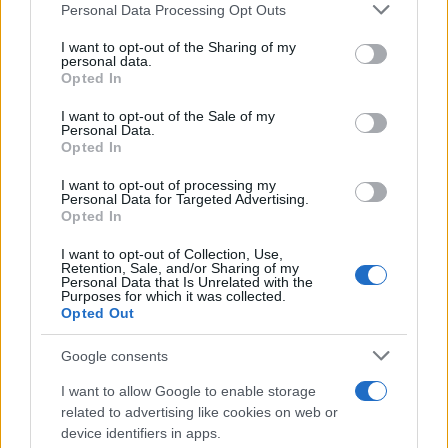
Please note that this website/app uses one or more Google
Personal Data Processing Opt Outs
Test tunnel Olbia: rampe chiuse ancora fino a
services and may gather and store information including but
fine agosto
not limited to your visit or usage behaviour. You may click to
I want to opt-out of the Sharing of my
personal data.
grant or deny consent to Google and its third-party tags to
Opted In
use your data for below specified purposes in below Google
Aggius conquista la classifica delle mete più
consent section.
I want to opt-out of the Sale of my
amate dell’estate 2026
Personal Data.
Opted In
I want to opt-out of processing my
Personal Data for Targeted Advertising.
Opted In
I want to opt-out of Collection, Use,
Retention, Sale, and/or Sharing of my
Personal Data that Is Unrelated with the
Purposes for which it was collected.
Opted Out
Google consents
NECROLOGIE
I want to allow Google to enable storage
related to advertising like cookies on web or
device identifiers in apps.
Mario Malu