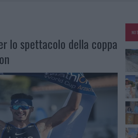
HE IL CENTRO ACCOGLIENZA MINORI CHIUDE
RO SPACCIO E DEGRADO: ESPLODE LA PROTESTA
SCEGLIERE LA SOLUZIONE IDEALE PER LA CASA E L’UFFICIO
NOT
KEND A OLBIA E IN GALLURA
r lo spettacolo della coppa
lon