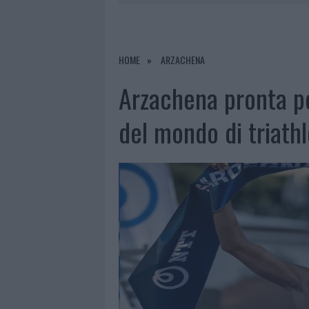
7 AGOSTO 2026
|
CALANGIANUS, DOPO LE POLEMIC
7 AGOSTO 2026
|
OLBIA, DIVIETO DI SOSTA CONT
7 AGOSTO 2026
|
PAUSA CAFFÈ IMPECCABILE: COME 
HOME
ARZACHENA
7 AGOSTO 2026
|
LE PREVISIONI METEO PER IL WEE
Arzachena pronta pe
del mondo di triath