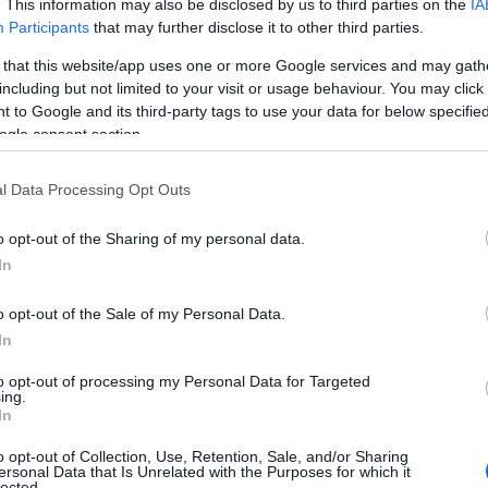
. This information may also be disclosed by us to third parties on the
IA
 normative anti Covid
.
Participants
that may further disclose it to other third parties.
o davvero stellari e sul sito di World Triathlon
 that this website/app uses one or more Google services and may gath
ria uomini e i 70 nomi della categoria
including but not limited to your visit or usage behaviour. You may click 
 to Google and its third-party tags to use your data for below specifi
dei 5 continenti,
140
atleti di prima grandezza
ogle consent section.
o la Sardegna come destinazione sfidante e
su tutti del panorama internazionale: per gli
l Data Processing Opt Outs
 mondo
Vincent Luis
vincitore dell’edizione
mpione olimpico
Alistair Brownlee
; per le
o opt-out of the Sharing of my personal data.
citrice dell’edizione 2020. Per quanto riguarda
In
tecipazione di
Alessandro Fabian, Davide
Mentre a difendere i colori azzurri in campo
o opt-out of the Sale of my Personal Data.
 formato da
Verena Steinhauser
,
IlariaZane,
In
-Prat e Carlotta Missaglia
.
to opt-out of processing my Personal Data for Targeted
ing.
chena
rappresenta per noi e per il triathlon
In
entale – dice Riccardo Giubilei, presidente
o opt-out of Collection, Use, Retention, Sale, and/or Sharing
on – Dopo un anno difficile per lo sport, siamo
ersonal Data that Is Unrelated with the Purposes for which it
lected.