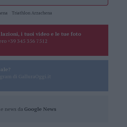
hena
Triathlon Arzachena
lazioni, i tuoi video e le tue foto
ro +39 345 356 7512
eale?
gram di GalluraOggi.it
ime news da
Google News