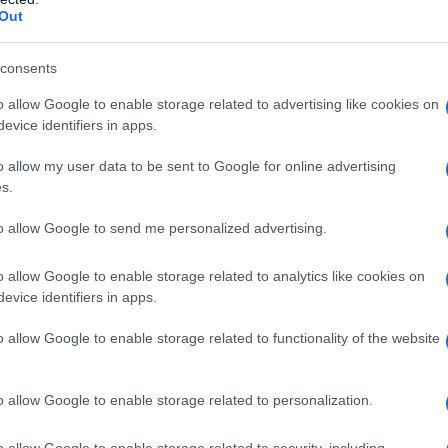
tività internazionale di eccellenza proprio
Out
olidato sotto il profilo organizzativo e dagli
ad un tracciato affascinante e impegnativo. La
consents
cenico di grande
prestigio per gli Azzurri e
timane dai Giochi Olimpici di Tokyo
”.
o allow Google to enable storage related to advertising like cookies on
evice identifiers in apps.
World Triathlon Cup Arzachena e Triathlon
o allow my user data to be sent to Google for online advertising
edere nel nostro lavoro in un momento
s.
tivo e turistico. Un lavoro che abbiamo portato
ione – afferma Sandro Salerno, General
to allow Google to send me personalized advertising.
e Locale – Il nostro intento è quello di
e gli standard organizzativi
già
o allow Google to enable storage related to analytics like cookies on
evice identifiers in apps.
 scorse edizioni, per una sfida all’altezza di
reremo ai
nastri di partenza i migliori
o allow Google to enable storage related to functionality of the website
lina
e non vediamo l’ora di accoglierli nella
.
o allow Google to enable storage related to personalization.
 – ideato per stimolare e soddisfare le migliori
 – si sta preparando ad ospitare nella giornata
o allow Google to enable storage related to security, including