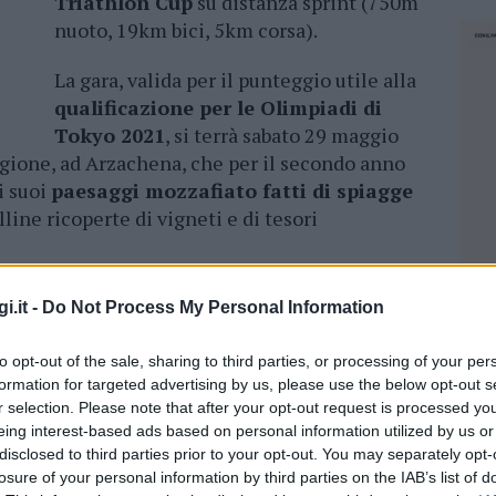
Triathlon Cup
su distanza sprint (750m
nuoto, 19km bici, 5km corsa).
La gara, valida per il punteggio utile alla
qualificazione per le Olimpiadi di
Tokyo 2021
, si terrà sabato 29 maggio
gione, ad Arzachena, che per il secondo anno
i suoi
paesaggi mozzafiato fatti di spiagge
olline ricoperte di vigneti e di tesori
ta impegnativa
sul profilo tecnico ed
i.it -
Do Not Process My Personal Information
istica interamente pianeggiante
si svolgerà
 uno sguardo sempre rivolto al mare
to opt-out of the sale, sharing to third parties, or processing of your per
formation for targeted advertising by us, please use the below opt-out s
r selection. Please note that after your opt-out request is processed y
sarà sicuramente l’area di transizione, in
eing interest-based ads based on personal information utilized by us or
 e il Parco Riva Azzurra, un palcoscenico
disclosed to third parties prior to your opt-out. You may separately opt-
losure of your personal information by third parties on the IAB’s list of
co presente d
i seguire tutte le fasi di gara e
NEC