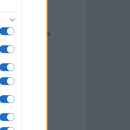
I nostri cari
Giovannimaria Cabras