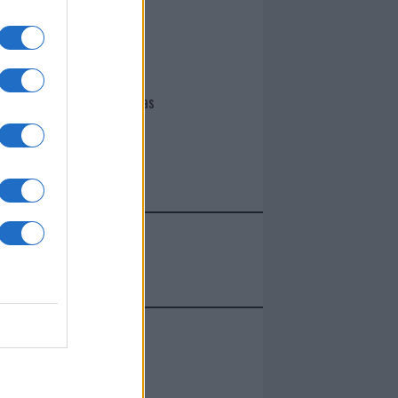
I nostri cari
Giovannimaria Cabras