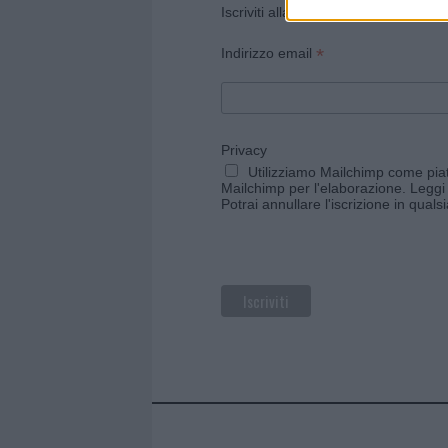
Iscriviti alla newsletter di Gallura O
*
Indirizzo email
Privacy
Utilizziamo Mailchimp come piatt
Mailchimp per l'elaborazione.
Leggi 
Potrai annullare l'iscrizione in qual