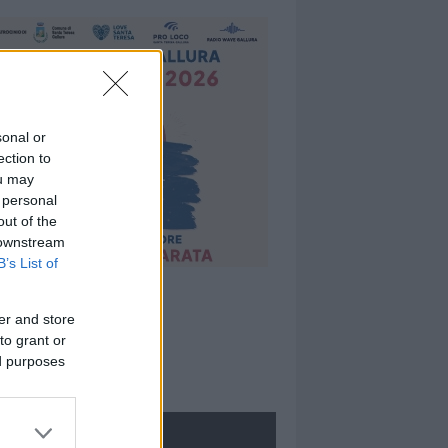
sonal or
ection to
ou may
 personal
out of the
 downstream
B’s List of
er and store
to grant or
ed purposes
ROLOGIE