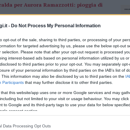
alda per Aurora Ramazzotti: pioggia di
i.it -
Do Not Process My Personal Information
lowers con gli scatti del bellissimo mare della
o fisico sexy. Dopo la sua esibizione di danza
to opt-out of the sale, sharing to third parties, or processing of your per
ulia Pelagatti si è goduta il sabato a bordo di
formation for targeted advertising by us, please use the below opt-out s
 è concessa qualche tuffo e un po’ di sole. In
r selection. Please note that after your opt-out request is processed y
stra su un materassino con il
reggiseno
eing interest-based ads based on personal information utilized by us or
disclosed to third parties prior to your opt-out. You may separately opt-
losure of your personal information by third parties on the IAB’s list of
nascosto e lo scatto è stato pubblicato da
. This information may also be disclosed by us to third parties on the
IA
Participants
that may further disclose it to other third parties.
urato di coprirla con
uno sticker a forma di
Pelagatti ha festeggiato il compleanno di un
 that this website/app uses one or more Google services and may gath
mpagne. Nella stessa località sta passando le
including but not limited to your visit or usage behaviour. You may click 
 to Google and its third-party tags to use your data for below specifi
 Velina, la mora Shaila Gatta.
ogle consent section.
azionali?
l Data Processing Opt Outs
NEC