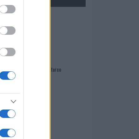
Mario Malu
Paolo Pinna
Martina Agostina Diturco
I nostri cari
I nostri cari