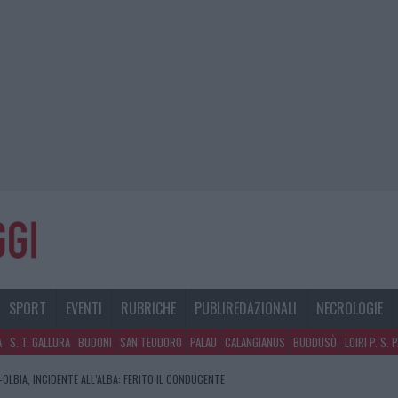
SPORT
EVENTI
RUBRICHE
PUBLIREDAZIONALI
NECROLOGIE
A
S. T. GALLURA
BUDONI
SAN TEODORO
PALAU
CALANGIANUS
BUDDUSÒ
LOIRI P. S. 
OLBIA, INCIDENTE ALL’ALBA: FERITO IL CONDUCENTE
RA, DA JOVANOTTI ALLA ZUPPA GALLURESE: GLI APPUNTAMENTI DA NON