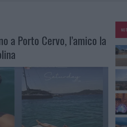
ARMORA, PARCHEGGIO PROVVISORIO A LA MADDALENA
FALSI INCARICATI BUSSANO ALLE PORTE
NOT
A OLBIA, LA PRIMA AL MOLO BRIN È UN SUCCESSO
eno a Porto Cervo, l’amico la
lina