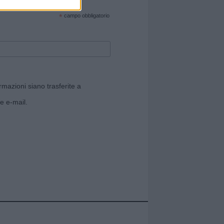
cate sul sito web!
*
campo obbligatorio
rmazioni siano trasferite a
e e-mail.