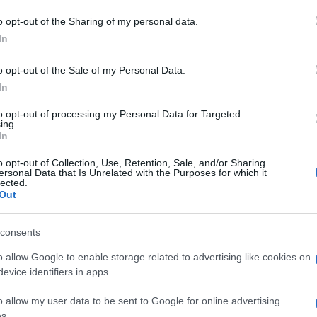
 mese
cliccando
qui
o opt-out of the Sharing of my personal data.
In
o opt-out of the Sale of my Personal Data.
In
do nella sezione
Login
dal menù del sito o
to opt-out of processing my Personal Data for Targeted
ing.
In
o opt-out of Collection, Use, Retention, Sale, and/or Sharing
ia Pelagatti
Giulia Pelagatti Porto Cervo
ersonal Data that Is Unrelated with the Purposes for which it
lected.
chena
Out
consents
o allow Google to enable storage related to advertising like cookies on
evice identifiers in apps.
dente
Prossimo articolo
o allow my user data to be sent to Google for online advertising
s.