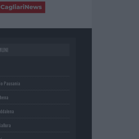
MUNI
io Pausania
chena
ddalena
Gallura