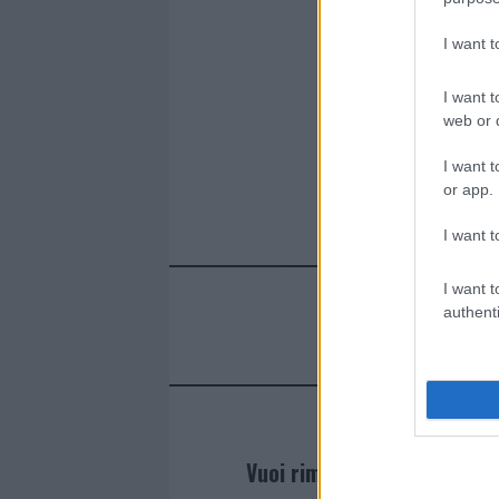
b
te
re
s
re
o
r
st
A
I want 
o
p
k
p
I want t
web or d
I want t
or app.
I want t
I want t
authenti
Vuoi rimanere sempre agg