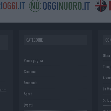
CATEGORIE
CO
Olbia
Prima pagina
Temp
Cronaca
Arza
Economia
La Ma
.com
Sport
S. T. 
Eventi