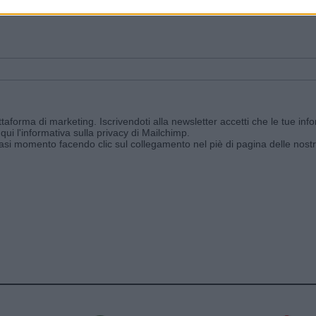
ggi e ricevi le nostre email periodiche contenenti le ultime notizie pubbli
aforma di marketing. Iscrivendoti alla newsletter accetti che le tue info
qui l'informativa sulla privacy di Mailchimp
.
siasi momento facendo clic sul collegamento nel piè di pagina delle nostr