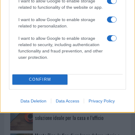
I want to allow Google to enable storage
Le previsioni meteo per il weekend a Olbia e in
related to functionality of the website or app.
Gallura
I want to allow Google to enable storage
related to personalization.
Michelle Hunziker in Gallura, bella anche dal
I want to allow Google to enable storage
vivo: un amico vip svela come fa
related to security, including authentication
functionality and fraud prevention, and other
user protection.
Calangianus, dopo le polemiche il centro
accoglienza minori chiude
CONFIRM
Olbia, divieto di sosta contro spaccio e degrado:
esplode la protesta
Data Deletion
Data Access
Privacy Policy
Pausa caffè impeccabile: come scegliere la
soluzione ideale per la casa e l’ufficio