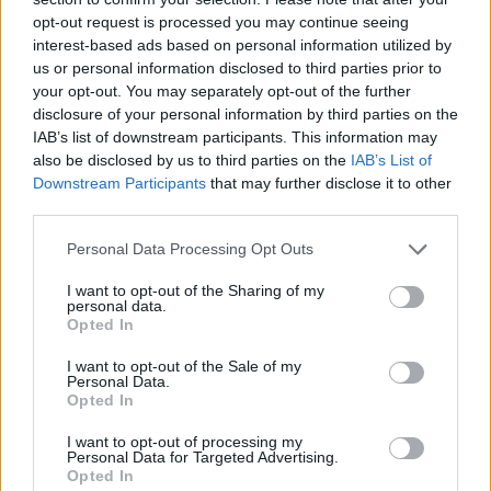
TEMI:
Abbanoa Santa Teresa Gallura
opt-out request is processed you may continue seeing
interest-based ads based on personal information utilized by
Acqua Santa Teresa Gallura
us or personal information disclosed to third parties prior to
Lavori Abbanoa Santa Teresa
your opt-out. You may separately opt-out of the further
Lavori Acqua Santa Teresa Gallura
disclosure of your personal information by third parties on the
Notizie Santa Teresa Gallura
IAB’s list of downstream participants. This information may
also be disclosed by us to third parties on the
IAB’s List of
Inviaci le tue segnalazioni,
Downstream Participants
that may further disclose it to other
third parties.
i tuoi video e le tue foto
Su WhatsApp al numero +39
Please note that this website/app uses one or more Google
Personal Data Processing Opt Outs
345 356 7512
services and may gather and store information including but
not limited to your visit or usage behaviour. You may click to
I want to opt-out of the Sharing of my
personal data.
grant or deny consent to Google and its third-party tags to
Opted In
use your data for below specified purposes in below Google
consent section.
I want to opt-out of the Sale of my
Notizie in tempo reale?
Personal Data.
Opted In
Entra nel canale telegram di
GalluraOggi.it
I want to opt-out of processing my
Personal Data for Targeted Advertising.
Opted In