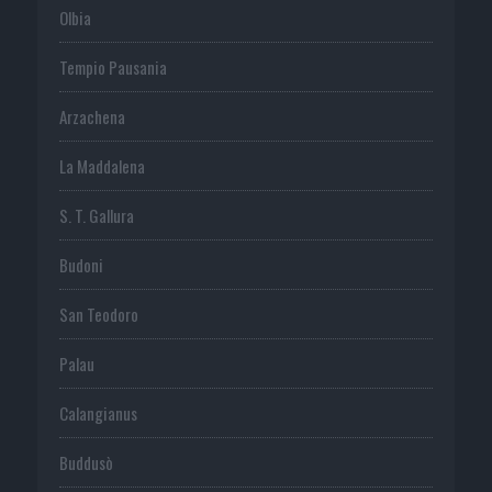
Olbia
Tempio Pausania
Arzachena
La Maddalena
S. T. Gallura
Budoni
San Teodoro
Palau
Calangianus
Buddusò