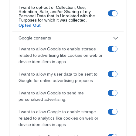
I want to opt-out of Collection, Use,
Retention, Sale, and/or Sharing of my
Personal Data that Is Unrelated with the
Ricevi le nostre ultime news
Purposes for which it was collected.
Opted Out
da
Google News
Google consents
I want to allow Google to enable storage
related to advertising like cookies on web or
Condividi l'articolo
device identifiers in apps.
F
T
Pi
W
S
I want to allow my user data to be sent to
a
w
n
h
h
Google for online advertising purposes.
ce
it
te
at
a
Articolo precedente
I want to allow Google to send me
b
te
re
s
re
personalized advertising.
Prossimo articolo
o
r
st
A
I want to allow Google to enable storage
o
p
related to analytics like cookies on web or
device identifiers in apps.
NOTIZIE RECENTI
k
p