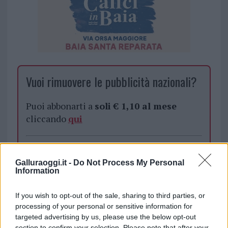
Vuoi rimuovere le pubblicità nazionali?
Puoi abbonarti a
soli € 1,10 al mese
cliccando
qui
Sei già abbonato?
Galluraoggi.it -
Do Not Process My Personal
Information
Puoi effettuare l'accesso andando nella
sezione
Login
dal menù del sito o
If you wish to opt-out of the sale, sharing to third parties, or
cliccando
qui
processing of your personal or sensitive information for
targeted advertising by us, please use the below opt-out
section to confirm your selection. Please note that after your