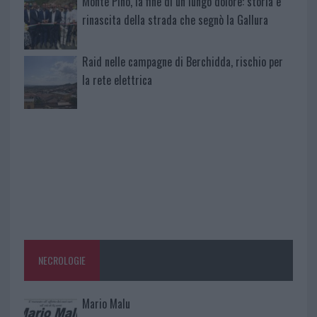
Monte Pino, la fine di un lungo dolore: storia e
rinascita della strada che segnò la Gallura
Raid nelle campagne di Berchidda, rischio per
la rete elettrica
NECROLOGIE
Mario Malu