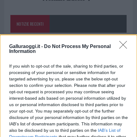
o
r
st
A
o
p
NOTIZIE RECENTI
k
p
Nuovo sportello rifiuti a Palau, una svolta per gli
Galluraoggi.it -
Do Not Process My Personal
utenti
Information
If you wish to opt-out of the sale, sharing to third parties, or
Migliori agenzie per l’Attestazione SOA in Italia:
processing of your personal or sensitive information for
lista delle 4 realtà più efficienti nella g…
targeted advertising by us, please use the below opt-out
section to confirm your selection. Please note that after your
opt-out request is processed you may continue seeing
“Sul filo del discorso”: sold out ad Olbia per il
interest-based ads based on personal information utilized by
reading su Atzeni
us or personal information disclosed to third parties prior to
your opt-out. You may separately opt-out of the further
disclosure of your personal information by third parties on the
La Maddalena, festa per i 30 anni del Diving
IAB’s list of downstream participants. This information may
center di Tegge
also be disclosed by us to third parties on the
IAB’s List of
Downstream Participants
that may further disclose it to other