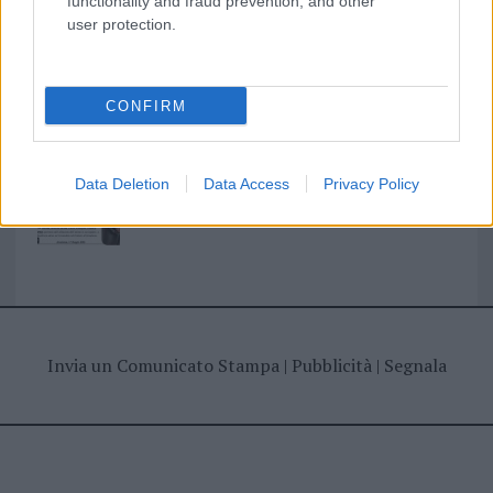
functionality and fraud prevention, and other
user protection.
I nostri cari
CONFIRM
Giovannimaria Cabras
Data Deletion
Data Access
Privacy Policy
Invia un Comunicato Stampa
|
Pubblicità
|
Segnala