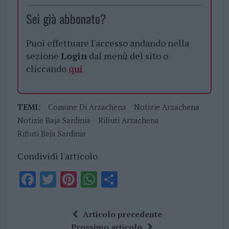
Sei già abbonato?
Puoi effettuare l'accesso andando nella
sezione
Login
dal menù del sito o
cliccando
qui
TEMI:
Comune Di Arzachena
Notizie Arzachena
Notizie Baja Sardinia
Rifiuti Arzachena
Rifiuti Baja Sardinia
Condividi l'articolo
F
T
Pi
W
S
a
w
n
h
h
ce
it
te
at
a
Articolo precedente
b
te
re
s
re
Prossimo articolo