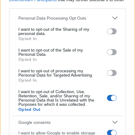
third parties.
Esce di strada con l’auto ad Arzachena: ferito il
conducente
Please note that this website/app uses one or more Google
Personal Data Processing Opt Outs
services and may gather and store information including but
not limited to your visit or usage behaviour. You may click to
I want to opt-out of the Sharing of my
Turiste si perdono a Tavolara: salvate dai vigili
personal data.
grant or deny consent to Google and its third-party tags to
Opted In
del fuoco
use your data for below specified purposes in below Google
consent section.
I want to opt-out of the Sale of my
Personal Data.
Meteo Olbia 6 agosto, migliora il tempo in
Opted In
Gallura
I want to opt-out of processing my
Personal Data for Targeted Advertising.
Opted In
I want to opt-out of Collection, Use,
Retention, Sale, and/or Sharing of my
Personal Data that Is Unrelated with the
Purposes for which it was collected.
Opted Out
Google consents
I want to allow Google to enable storage