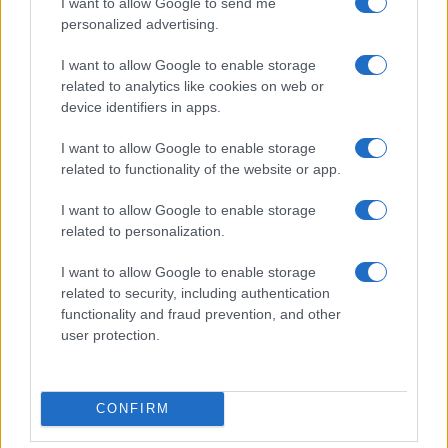
I want to allow Google to send me
personalized advertising.
Calangianus, dopo le polemiche il centro
accoglienza minori chiude
I want to allow Google to enable storage
related to analytics like cookies on web or
device identifiers in apps.
Olbia, divieto di sosta contro spaccio e degrado:
esplode la protesta
I want to allow Google to enable storage
related to functionality of the website or app.
Pausa caffè impeccabile: come scegliere la
I want to allow Google to enable storage
soluzione ideale per la casa e l’ufficio
related to personalization.
I want to allow Google to enable storage
Monte Pino, la fine di un lungo dolore: storia e
related to security, including authentication
functionality and fraud prevention, and other
rinascita della strada che segnò la Gallura
user protection.
Raid nelle campagne di Berchidda, rischio per
la rete elettrica
CONFIRM