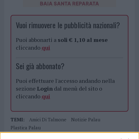
Vuoi rimuovere le pubblicità nazionali?
Puoi abbonarti a
soli € 1,10 al mese
cliccando
qui
Sei già abbonato?
Puoi effettuare l'accesso andando nella
sezione
Login
dal menù del sito o
cliccando
qui
TEMI:
Amici Di Talmone
Notizie Palau
Plastica Palau