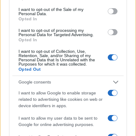
use your data for below specified purposes in below Google
consent section.
Condividi l'articolo
I want to opt-out of the Sale of my
Personal Data.
Opted In
F
T
Pi
W
S
a
w
n
h
h
I want to opt-out of processing my
Personal Data for Targeted Advertising.
Opted In
ce
it
te
at
a
Articolo precedente
b
te
re
s
re
I want to opt-out of Collection, Use,
Prossimo articolo
Retention, Sale, and/or Sharing of my
o
r
st
A
Personal Data that Is Unrelated with the
Purposes for which it was collected.
o
p
Opted Out
NOTIZIE RECENTI
k
p
Google consents
I want to allow Google to enable storage
Le previsioni meteo per il weekend a Olbia e in
related to advertising like cookies on web or
Gallura
device identifiers in apps.
I want to allow my user data to be sent to
Michelle Hunziker in Gallura, bella anche dal
Google for online advertising purposes.
vivo: un amico vip svela come fa