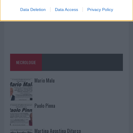
Data Deletion
Data Access
Privacy Policy
NECROLOGIE
Mario Malu
Paolo Pinna
Martina Agostina Diturco