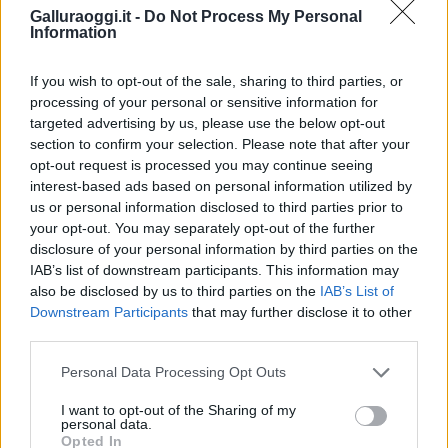
Notizie in tempo reale?
Galluraoggi.it -
Do Not Process My Personal
Information
Entra nel canale telegram di
GalluraOggi.it
If you wish to opt-out of the sale, sharing to third parties, or
processing of your personal or sensitive information for
targeted advertising by us, please use the below opt-out
section to confirm your selection. Please note that after your
Inviaci le tue segnalazioni,
opt-out request is processed you may continue seeing
i tuoi video e le tue foto
interest-based ads based on personal information utilized by
us or personal information disclosed to third parties prior to
Su WhatsApp al numero +39
your opt-out. You may separately opt-out of the further
345 356 7512
disclosure of your personal information by third parties on the
IAB’s list of downstream participants. This information may
also be disclosed by us to third parties on the
IAB’s List of
Downstream Participants
that may further disclose it to other
third parties.
Ricevi le nostre ultime news
Please note that this website/app uses one or more Google
Personal Data Processing Opt Outs
services and may gather and store information including but
da
Google News
not limited to your visit or usage behaviour. You may click to
I want to opt-out of the Sharing of my
personal data.
grant or deny consent to Google and its third-party tags to
Opted In