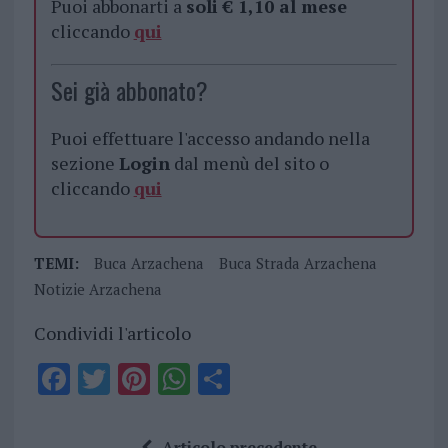
Puoi abbonarti a
soli € 1,10 al mese
cliccando
qui
Sei già abbonato?
Puoi effettuare l'accesso andando nella
sezione
Login
dal menù del sito o
cliccando
qui
TEMI:
Buca Arzachena
Buca Strada Arzachena
Notizie Arzachena
Condividi l'articolo
F
T
Pi
W
S
a
w
n
h
h
ce
it
te
at
a
Articolo precedente