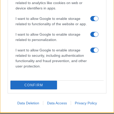
I nostri cari
related to analytics like cookies on web or
device identifiers in apps.
I want to allow Google to enable storage
related to functionality of the website or app.
I nostri cari
I want to allow Google to enable storage
related to personalization.
Giovannimaria Cabras
I want to allow Google to enable storage
related to security, including authentication
functionality and fraud prevention, and other
user protection.
CONFIRM
Invia un Comunicato Stampa
|
Pubblicità
|
Segnala
Data Deletion
Data Access
Privacy Policy