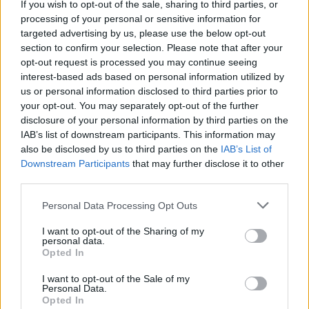
If you wish to opt-out of the sale, sharing to third parties, or
processing of your personal or sensitive information for
targeted advertising by us, please use the below opt-out
Meteo Olbia 7 agosto, sole e caldo tornano
section to confirm your selection. Please note that after your
protagonisti
opt-out request is processed you may continue seeing
interest-based ads based on personal information utilized by
us or personal information disclosed to third parties prior to
Test tunnel Olbia: rampe chiuse ancora fino a
your opt-out. You may separately opt-out of the further
fine agosto
disclosure of your personal information by third parties on the
IAB’s list of downstream participants. This information may
also be disclosed by us to third parties on the
IAB’s List of
Aggius conquista la classifica delle mete più
Downstream Participants
that may further disclose it to other
amate dell’estate 2026
third parties.
Please note that this website/app uses one or more Google
Personal Data Processing Opt Outs
services and may gather and store information including but
not limited to your visit or usage behaviour. You may click to
I want to opt-out of the Sharing of my
personal data.
grant or deny consent to Google and its third-party tags to
Opted In
use your data for below specified purposes in below Google
consent section.
I want to opt-out of the Sale of my
Personal Data.
Opted In