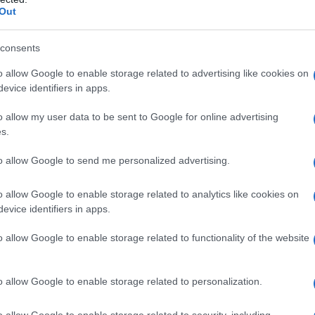
Out
 mese
cliccando
qui
consents
o allow Google to enable storage related to advertising like cookies on
evice identifiers in apps.
do nella sezione
Login
dal menù del sito o
o allow my user data to be sent to Google for online advertising
s.
to allow Google to send me personalized advertising.
otizie La Maddalena
Strade La Maddalena
o allow Google to enable storage related to analytics like cookies on
lazioni, i tuoi video e le tue foto
evice identifiers in apps.
ro +39 345 356 7512
o allow Google to enable storage related to functionality of the website
o allow Google to enable storage related to personalization.
eale?
gram di GalluraOggi.it
o allow Google to enable storage related to security, including