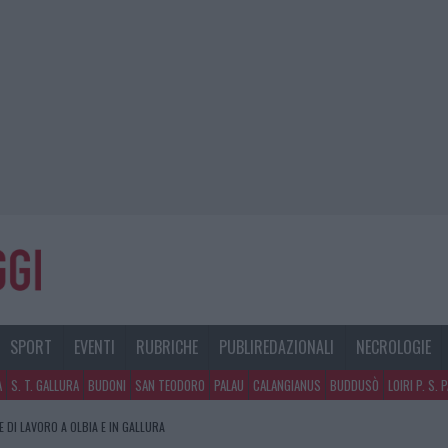
SPORT
EVENTI
RUBRICHE
PUBLIREDAZIONALI
NECROLOGIE
A
S. T. GALLURA
BUDONI
SAN TEODORO
PALAU
CALANGIANUS
BUDDUSÒ
LOIRI P. S. 
E DI LAVORO A OLBIA E IN GALLURA