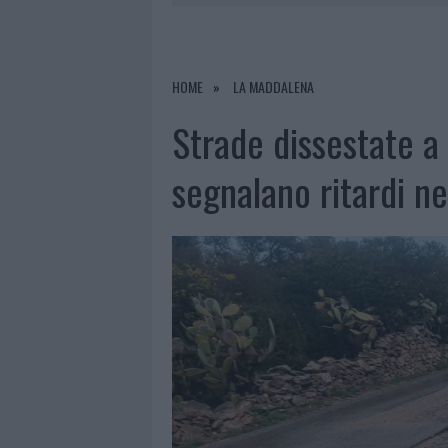
9 AGOSTO 2026
|
CUMULI DI RIFIUT
9 AGOSTO 2026
|
INCENDI IN GALLURA, DEVASTATI
9 AGOSTO 2026
|
CANNIGIONE CELEBRA LA CULTUR
HOME
LA MADDALENA
9 AGOSTO 2026
|
OLBIA, LE PREVISIONI METEO PE
Strade dissestate a
segnalano ritardi ne