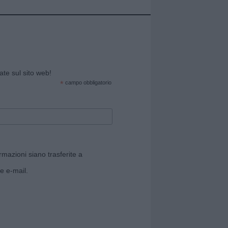
cate sul sito web!
*
campo obbligatorio
rmazioni siano trasferite a
e e-mail.