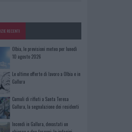
IZIE RECENTI
Olbia, le previsioni meteo per lunedì
10 agosto 2026
Le ultime offerte di lavoro a Olbia e in
Gallura
Cumuli di rifiuti a Santa Teresa
Gallura, la segnalazione dei residenti
Incendi in Gallura, devastati un
chiosco e due furgoni: le indagini