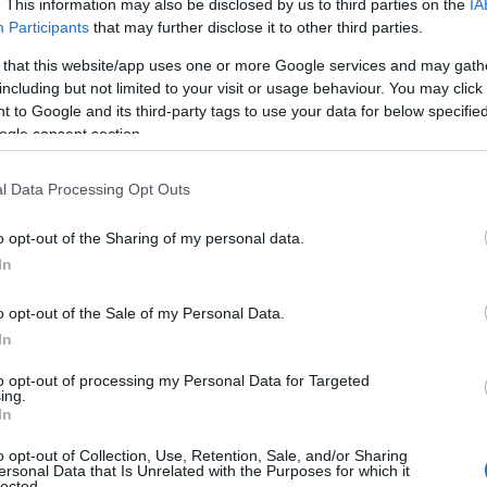
. This information may also be disclosed by us to third parties on the
IA
 quadro generale è la situazione in
via
Participants
that may further disclose it to other third parties.
documentazioni fotografiche, la strada versa
 that this website/app uses one or more Google services and may gath
Il piano viabile appare in parte coperto da
including but not limited to your visit or usage behaviour. You may click 
iti al restringimento della carreggiata,
seppur
 to Google and its third-party tags to use your data for below specifi
one stradale.
ogle consent section.
 minoranze consiliari
, a distanza di quasi due
l Data Processing Opt Outs
atiche e a due settimane dalle dichiarazioni
azione risulterebbe ancora invariata. La
o opt-out of the Sharing of my personal data.
verrebbe letta dai banchi dell’opposizione
In
fficienza amministrativa
, che avrebbe
o opt-out of the Sale of my Personal Data.
panti, esponendo la cittadinanza a disagi che
In
to opt-out of processing my Personal Data for Targeted
ing.
In
o opt-out of Collection, Use, Retention, Sale, and/or Sharing
azionali?
ersonal Data that Is Unrelated with the Purposes for which it
lected.