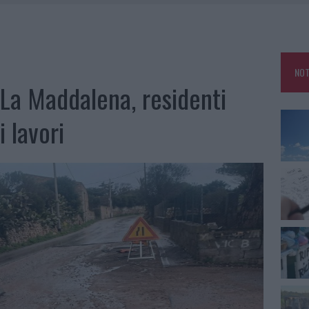
I A SANTA TERESA GALLURA, LA SEGNALAZIONE DEI RESIDENTI
 UN CHIOSCO E DUE FURGONI: LE INDAGINI
A GALLURESE CON IL “POKER LETTERARIO”
R LUNEDÌ 10 AGOSTO 2026
NOT
 La Maddalena, residenti
i lavori