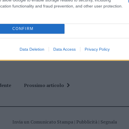
cation functionality and fraud prevention, and other user protection.
CONFIRM
ime news da
Google News
Data Deletion
Data Access
Privacy Policy
dente
Prossimo articolo
Invia un Comunicato Stampa
|
Pubblicità
|
Segnala