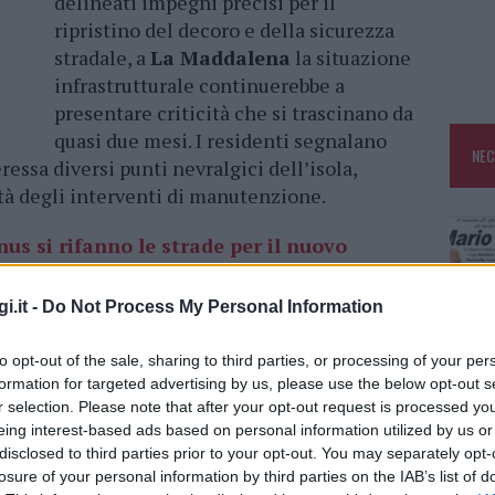
delineati impegni precisi per il
ripristino del decoro e della sicurezza
stradale, a
La Maddalena
la situazione
infrastrutturale continuerebbe a
presentare criticità che si trascinano da
quasi due mesi. I residenti segnalano
NEC
ressa diversi punti nevralgici dell’isola,
tà degli interventi di manutenzione.
us si rifanno le strade per il nuovo
i.it -
Do Not Process My Personal Information
uarda
via Terralugiana
, situata a soli 50 metri
quest’area, una perdita idrica segnalata a più
to opt-out of the sale, sharing to third parties, or processing of your per
formation for targeted advertising by us, please use the below opt-out s
filmati si è progressivamente aggravata.
r selection. Please note that after your opt-out request is processed y
lla zona di
Moneta
, in particolare nei pressi
eing interest-based ads based on personal information utilized by us or
 del manto stradale continuano a rappresentare
disclosed to third parties prior to your opt-out. You may separately opt-
 del traffico.
losure of your personal information by third parties on the IAB’s list of