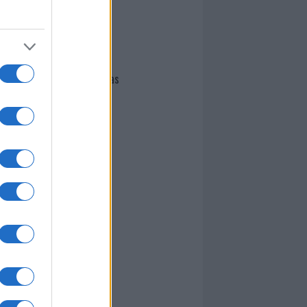
I nostri cari
Giovannimaria Cabras