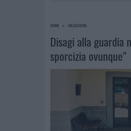
6 AGOSTO 2026
|
EVENTI IN GALLU
PERDERE
6 AGOSTO 2026
|
NUOVI POSTI AUTO IN VIA LA M
HOME
ARZACHENA
6 AGOSTO 2026
|
ALLARME TRUFFE A BERCHIDDA, 
Disagi alla guardia 
6 AGOSTO 2026
|
NOTRE-DAME DE PARIS CONQUIST
sporcizia ovunque”