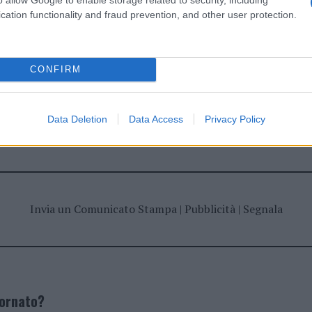
Notizie Gallura
Notizie Sardegna
cation functionality and fraud prevention, and other user protection.
CONFIRM
dente
Prossimo articolo
Data Deletion
Data Access
Privacy Policy
Invia un Comunicato Stampa
|
Pubblicità
|
Segnala
iornato?