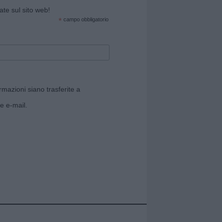
cate sul sito web!
*
campo obbligatorio
rmazioni siano trasferite a
e e-mail.