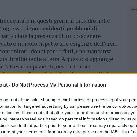
frequentato in questi giorni il presidio nelle
l’ingresso ci sono
evidenti problemi di
n particolare la presenza di un posacenere
uato e ridicolo rispetto alle esigenze dell’area.
 contenitori idonei per i rifiuti, una mancanza
zia direttamente a terra. A questo si aggiunge
all’attesa dei pazienti, descritte come
ienizzate. Parte della cittadinanza attribuisce
 a
possibili carenze
nel monitoraggio e
i.it -
Do Not Process My Personal Information
te dell’impresa di pulizie incaricata, la cui
to opt-out of the sale, sharing to third parties, or processing of your per
formation for targeted advertising by us, please use the below opt-out s
r selection. Please note that after your opt-out request is processed y
eing interest-based ads based on personal information utilized by us or
rda anche l’adeguatezza del presidio medico
disclosed to third parties prior to your opt-out. You may separately opt-
losure of your personal information by third parties on the IAB’s list of
emografico che si registra a
Cannigione
e in
NEC