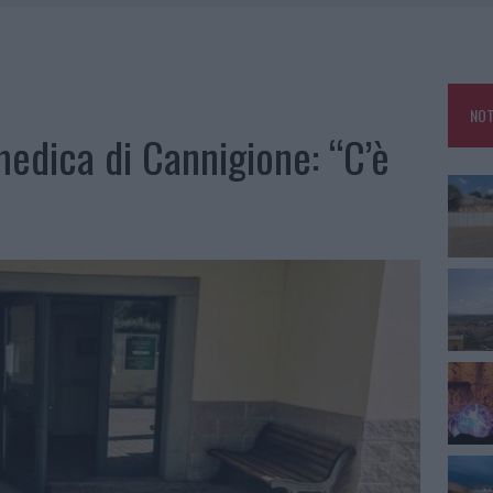
RA, DA JOVANOTTI ALLA ZUPPA GALLURESE: GLI APPUNTAMENTI DA NON
ARMORA, PARCHEGGIO PROVVISORIO A LA MADDALENA
NOT
FALSI INCARICATI BUSSANO ALLE PORTE
medica di Cannigione: “C’è
A OLBIA, LA PRIMA AL MOLO BRIN È UN SUCCESSO