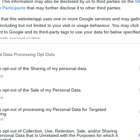
. This information may also be disclosed by us to third parties on the
IA
 mesi estivi. La struttura attuale viene
Participants
that may further disclose it to other third parties.
onata per far fronte al
carico antropico dei
 that this website/app uses one or more Google services and may gath
problematica storica, avvertita dalla popolazione
including but not limited to your visit or usage behaviour. You may click 
 irrisolta da diversi anni. Genera
 to Google and its third-party tags to use your data for below specifi
ll’assistenza sanitaria territoriale nei
ogle consent section.
l Data Processing Opt Outs
ite a Cannigione, volontari in azione a Lu
o opt-out of the Sharing of my personal data.
In
o il caso, emerge un confronto anche sulle
 la situazione e ottenere il ripristino del
o opt-out of the Sale of my Personal Data.
re potrebbe essere la
segnalazione formale e
In
enuto unico responsabile del controllo sulla
to opt-out of processing my Personal Data for Targeted
ltri utenti suggeriscono invece che l’azione più
ing.
In
ze
direttamente al personale
medico
sollecitare internamente i canali competenti, o
o opt-out of Collection, Use, Retention, Sale, and/or Sharing
ersonal Data that Is Unrelated with the Purposes for which it
e comunale
per un potenziamento dei
lected.