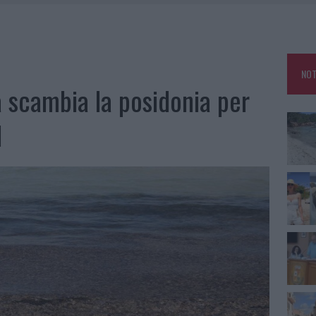
HE IL CENTRO ACCOGLIENZA MINORI CHIUDE
RO SPACCIO E DEGRADO: ESPLODE LA PROTESTA
SCEGLIERE LA SOLUZIONE IDEALE PER LA CASA E L’UFFICIO
NOT
KEND A OLBIA E IN GALLURA
a scambia la posidonia per
l