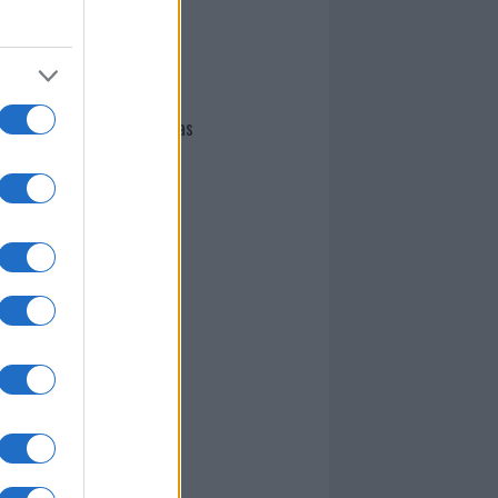
I nostri cari
Giovannimaria Cabras