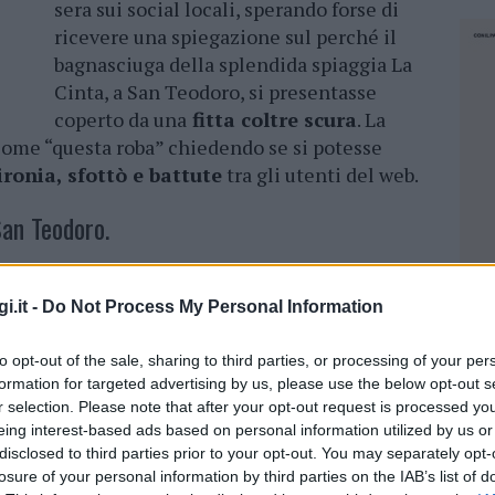
sera sui social locali, sperando forse di
ricevere una spiegazione sul perché il
bagnasciuga della splendida spiaggia La
Cinta, a San Teodoro, si presentasse
coperto da una
fitta coltre scura
. La
come “questa roba” chiedendo se si potesse
ironia, sfottò e battute
tra gli utenti del web.
San Teodoro.
rare sporcizia a un occhio non esperto è in
pianta marina protetta e fondamentale per la
i.it -
Do Not Process My Personal Information
I cumuli che si depositano a riva costituiscono
le. Assorbono la forza delle mareggiate e
to opt-out of the sale, sharing to third parties, or processing of your per
formation for targeted advertising by us, please use the below opt-out s
e via la sabbia. Spianare la zona con i
r selection. Please note that after your opt-out request is processed y
 estetico da cartolina significherebbe
eing interest-based ads based on personal information utilized by us or
o,
condannando la spiaggia a una
disclosed to third parties prior to your opt-out. You may separately opt-
losure of your personal information by third parties on the IAB’s list of
NEC