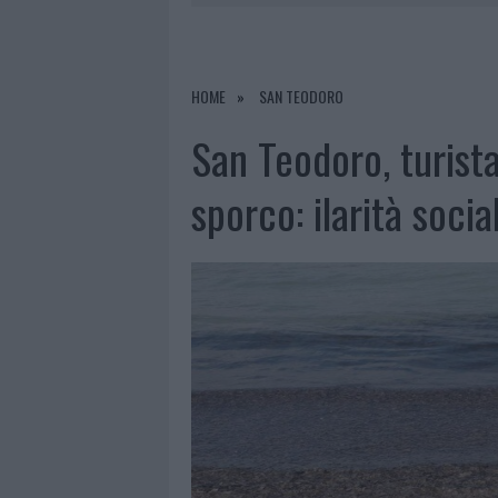
7 AGOSTO 2026
|
CALANGIANUS, DOPO LE POLEMIC
7 AGOSTO 2026
|
OLBIA, DIVIETO DI SOSTA CONT
7 AGOSTO 2026
|
PAUSA CAFFÈ IMPECCABILE: COME 
HOME
SAN TEODORO
7 AGOSTO 2026
|
LE PREVISIONI METEO PER IL WEE
San Teodoro, turist
sporco: ilarità socia