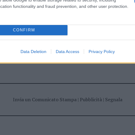
ime news da
Google News
cation functionality and fraud prevention, and other user protection.
CONFIRM
Data Deletion
Data Access
Privacy Policy
dente
Prossimo articolo
Invia un Comunicato Stampa
|
Pubblicità
|
Segnala