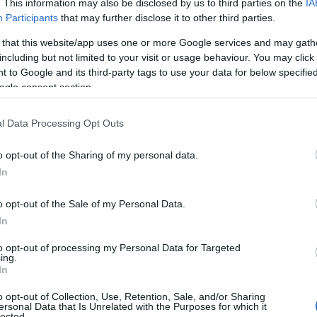
. This information may also be disclosed by us to third parties on the
IA
estione di questo fenomeno segue da anni una
Participants
that may further disclose it to other third parties.
re la forte vocazione turistica con la tutela
 that this website/app uses one or more Google services and may gath
enza di interventi drastici di rimozione totale,
including but not limited to your visit or usage behaviour. You may click 
in loco
o, nei mesi di massimo affollamento,
 to Google and its third-party tags to use your data for below specifi
ianta in aree retrostanti per poi
ogle consent section.
autunno. Sebbene l’episodio social abbia
neddoto evidenzia quanto sia ancora necessario
l Data Processing Opt Outs
ori, ricordando che quel tappeto scuro non è
o opt-out of the Sharing of my personal data.
rativa per il futuro del mare teodorino.
In
o opt-out of the Sale of my Personal Data.
In
azionali?
to opt-out of processing my Personal Data for Targeted
ing.
In
 mese
cliccando
qui
o opt-out of Collection, Use, Retention, Sale, and/or Sharing
ersonal Data that Is Unrelated with the Purposes for which it
lected.