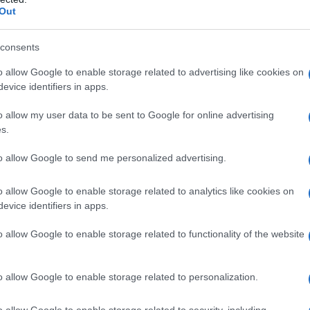
Out
do nella sezione
Login
dal menù del sito o
consents
o allow Google to enable storage related to advertising like cookies on
evice identifiers in apps.
Teodoro
Notizie Sardegna
Posidonia San Teodoro
o allow my user data to be sent to Google for online advertising
s.
eale?
gram di GalluraOggi.it
to allow Google to send me personalized advertising.
o allow Google to enable storage related to analytics like cookies on
evice identifiers in apps.
lazioni, i tuoi video e le tue foto
o allow Google to enable storage related to functionality of the website
ro +39 345 356 7512
o allow Google to enable storage related to personalization.
o allow Google to enable storage related to security, including