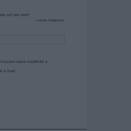
cate sul sito web!
*
campo obbligatorio
rmazioni siano trasferite a
e e-mail.