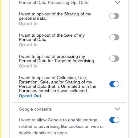
Please note that this website/app uses one or more Google
Test tunnel Olbia: rampe chiuse ancora fino a
Personal Data Processing Opt Outs
services and may gather and store information including but
fine agosto
not limited to your visit or usage behaviour. You may click to
I want to opt-out of the Sharing of my
personal data.
grant or deny consent to Google and its third-party tags to
Opted In
use your data for below specified purposes in below Google
Aggius conquista la classifica delle mete più
consent section.
I want to opt-out of the Sale of my
amate dell’estate 2026
Personal Data.
Opted In
I want to opt-out of processing my
Personal Data for Targeted Advertising.
Opted In
I want to opt-out of Collection, Use,
Retention, Sale, and/or Sharing of my
Personal Data that Is Unrelated with the
Purposes for which it was collected.
Opted Out
Google consents
NECROLOGIE
I want to allow Google to enable storage
related to advertising like cookies on web or
device identifiers in apps.
Mario Malu