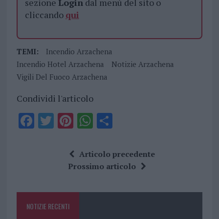
sezione
Login
dal menù del sito o
cliccando
qui
TEMI:
Incendio Arzachena
Incendio Hotel Arzachena
Notizie Arzachena
Vigili Del Fuoco Arzachena
Condividi l'articolo
F
T
Pi
W
S
a
w
n
h
h
ce
it
te
at
a
Articolo precedente
b
te
re
s
re
Prossimo articolo
o
r
st
A
o
p
NOTIZIE RECENTI
k
p