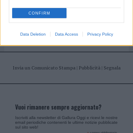
CONFIRM
Giovannimaria Cabras
Data Deletion
Data Access
Privacy Policy
Invia un Comunicato Stampa
|
Pubblicità
|
Segnala
Vuoi rimanere sempre aggiornato?
Iscriviti alla newsletter di Gallura Oggi e ricevi le nostre
email periodiche contenenti le ultime notizie pubblicate
sul sito web!
campo obbligatorio