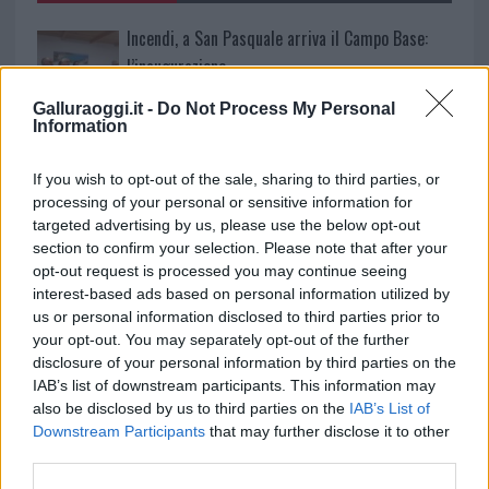
Incendi, a San Pasquale arriva il Campo Base:
l’inaugurazione
Galluraoggi.it -
Do Not Process My Personal
Information
Andrea Mura conquista Palau: grande
partecipazione per il suo racconto
If you wish to opt-out of the sale, sharing to third parties, or
processing of your personal or sensitive information for
Calangianus, allarme sul centro accoglienza
targeted advertising by us, please use the below opt-out
minori, Albieri: “Episodi gravissimi”
section to confirm your selection. Please note that after your
opt-out request is processed you may continue seeing
interest-based ads based on personal information utilized by
Gallura, finti clienti svuotano le suite: furto da
us or personal information disclosed to third parties prior to
your opt-out. You may separately opt-out of the further
50mila nel resort
disclosure of your personal information by third parties on the
IAB’s list of downstream participants. This information may
Meteo Olbia 7 agosto, sole e caldo tornano
also be disclosed by us to third parties on the
IAB’s List of
Downstream Participants
that may further disclose it to other
protagonisti
third parties.