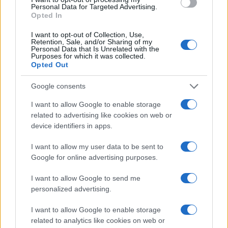
o
r
st
A
Personal Data for Targeted Advertising.
o
p
Opted In
NOTIZIE RECENTI
k
p
I want to opt-out of Collection, Use,
Retention, Sale, and/or Sharing of my
Personal Data that Is Unrelated with the
Purposes for which it was collected.
Controlli rafforzati in Costa Smeralda, 20
Opted Out
arresti e 135 denunce
Google consents
Tre milioni di euro dalla Provincia Gallura per
I want to allow Google to enable storage
nuove aule nelle scuole di Olbia
related to advertising like cookies on web or
device identifiers in apps.
Incidente sulla provinciale 125, paura tra Olbia e
I want to allow my user data to be sent to
Arzachena
Google for online advertising purposes.
I want to allow Google to send me
Incidente sulla strada provinciale ad Arzachena,
personalized advertising.
un ferito
I want to allow Google to enable storage
related to analytics like cookies on web or