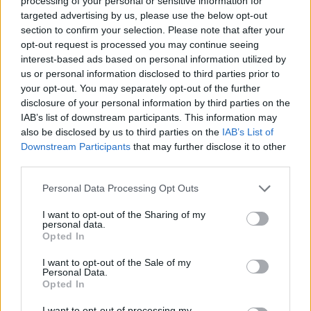
processing of your personal or sensitive information for
Su WhatsApp al numero +39
targeted advertising by us, please use the below opt-out
345 356 7512
section to confirm your selection. Please note that after your
opt-out request is processed you may continue seeing
interest-based ads based on personal information utilized by
us or personal information disclosed to third parties prior to
your opt-out. You may separately opt-out of the further
Ricevi le nostre ultime news
disclosure of your personal information by third parties on the
IAB’s list of downstream participants. This information may
also be disclosed by us to third parties on the
IAB’s List of
da
Google News
Downstream Participants
that may further disclose it to other
third parties.
Please note that this website/app uses one or more Google
Personal Data Processing Opt Outs
Condividi l'articolo
services and may gather and store information including but
not limited to your visit or usage behaviour. You may click to
I want to opt-out of the Sharing of my
F
T
Pi
W
S
personal data.
grant or deny consent to Google and its third-party tags to
Opted In
a
w
n
h
h
use your data for below specified purposes in below Google
consent section.
ce
it
te
at
a
I want to opt-out of the Sale of my
Articolo precedente
Personal Data.
Opted In
b
te
re
s
re
Prossimo articolo
I want to opt-out of processing my