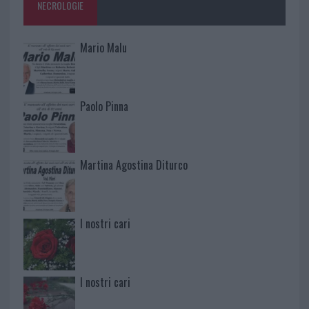
NECROLOGIE
Mario Malu
Paolo Pinna
Martina Agostina Diturco
I nostri cari
I nostri cari