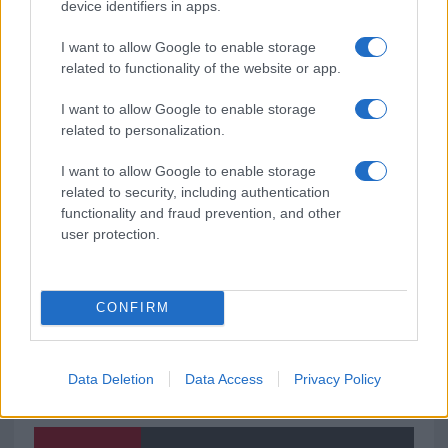
Sangue, musica e solidarietà con Avis Olbia al
device identifiers in apps.
Delta Center
I want to allow Google to enable storage
related to functionality of the website or app.
Meteo Olbia 9 agosto, temperature in calo
I want to allow Google to enable storage
related to personalization.
I want to allow Google to enable storage
Salmo finisce in ospedale a Catania, ma il tour
related to security, including authentication
va avanti: “Sicilia, ci sono”
functionality and fraud prevention, and other
user protection.
CONFIRM
Data Deletion
Data Access
Privacy Policy