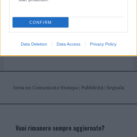
I nostri cari
CONFIRM
Giovannimaria Cabras
Data Deletion
Data Access
Privacy Policy
Invia un Comunicato Stampa
|
Pubblicità
|
Segnala
Vuoi rimanere sempre aggiornato?