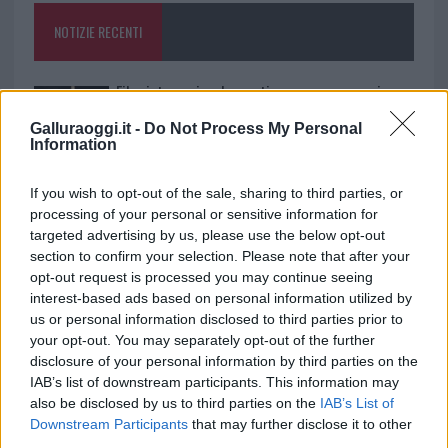
o
p
NOTIZIE RECENTI
k
p
Film internazionale, casting per comparse in
Costa Smeralda
Galluraoggi.it -
Do Not Process My Personal
Information
Porto Rotondo ospita la grande sfida della vela
If you wish to opt-out of the sale, sharing to third parties, or
nell’estate 2026
processing of your personal or sensitive information for
targeted advertising by us, please use the below opt-out
section to confirm your selection. Please note that after your
Controlli all’aeroporto di Olbia, sequestrati
opt-out request is processed you may continue seeing
caviale e sabbia rubata
interest-based ads based on personal information utilized by
us or personal information disclosed to third parties prior to
your opt-out. You may separately opt-out of the further
Migliori cliniche di estetica medicale avanzata
disclosure of your personal information by third parties on the
in Europa: classifica dei 5 centri di riferimento
IAB’s list of downstream participants. This information may
pe…
also be disclosed by us to third parties on the
IAB’s List of
Downstream Participants
that may further disclose it to other
Incendi, a San Pasquale arriva il Campo Base:
third parties.