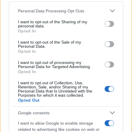
l’inaugurazione
Please note that this website/app uses one or more Google
Personal Data Processing Opt Outs
services and may gather and store information including but
Andrea Mura conquista Palau: grande
not limited to your visit or usage behaviour. You may click to
I want to opt-out of the Sharing of my
personal data.
partecipazione per il suo racconto
grant or deny consent to Google and its third-party tags to
Opted In
use your data for below specified purposes in below Google
consent section.
I want to opt-out of the Sale of my
Calangianus, allarme sul centro accoglienza
Personal Data.
Opted In
minori, Albieri: “Episodi gravissimi”
I want to opt-out of processing my
Personal Data for Targeted Advertising.
Opted In
I want to opt-out of Collection, Use,
Retention, Sale, and/or Sharing of my
Personal Data that Is Unrelated with the
Purposes for which it was collected.
Opted Out
Google consents
I want to allow Google to enable storage
NECROLOGIE
related to advertising like cookies on web or