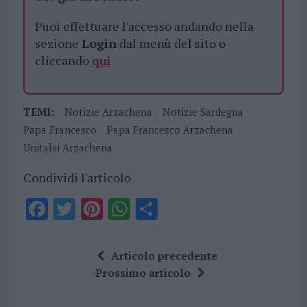
Puoi effettuare l'accesso andando nella
sezione
Login
dal menù del sito o
cliccando
qui
TEMI:
Notizie Arzachena
Notizie Sardegna
Papa Francesco
Papa Francesco Arzachena
Unitalsi Arzachena
Condividi l'articolo
F
T
Pi
W
S
a
w
n
h
h
ce
it
te
at
a
Articolo precedente
b
te
re
s
re
Prossimo articolo
o
r
st
A