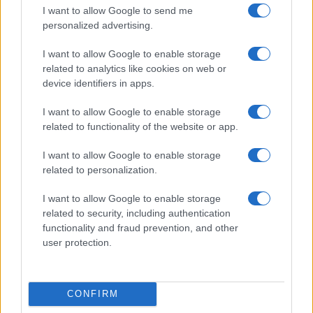
I want to allow Google to send me
personalized advertising.
I want to allow Google to enable storage
Invia un Comunicato Stampa
|
Pubblicità
|
Segnala
related to analytics like cookies on web or
device identifiers in apps.
I want to allow Google to enable storage
related to functionality of the website or app.
Vuoi rimanere sempre aggiornato?
I want to allow Google to enable storage
related to personalization.
Iscriviti alla newsletter di Gallura Oggi e ricevi le nostre
email periodiche contenenti le ultime notizie pubblicate
I want to allow Google to enable storage
sul sito web!
related to security, including authentication
*
campo obbligatorio
*
functionality and fraud prevention, and other
Indirizzo email
user protection.
Privacy
CONFIRM
Utilizziamo Mailchimp come piattaforma di
marketing. Iscrivendoti alla newsletter accetti che le