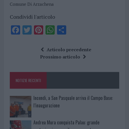
Comune Di Arzachena
Condividi l'articolo
F
T
Pi
W
S
a
w
n
h
h
ce
it
te
at
a
Articolo precedente
b
te
re
s
re
Prossimo articolo
o
r
st
A
o
p
NOTIZIE RECENTI
k
p
Incendi, a San Pasquale arriva il Campo Base:
l’inaugurazione
Andrea Mura conquista Palau: grande