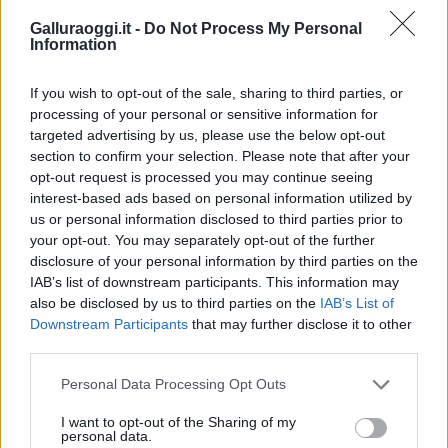
Galluraoggi.it -
Do Not Process My Personal
Information
If you wish to opt-out of the sale, sharing to third parties, or
processing of your personal or sensitive information for
targeted advertising by us, please use the below opt-out
section to confirm your selection. Please note that after your
opt-out request is processed you may continue seeing
interest-based ads based on personal information utilized by
us or personal information disclosed to third parties prior to
NECROLOGIE
your opt-out. You may separately opt-out of the further
disclosure of your personal information by third parties on the
IAB’s list of downstream participants. This information may
Mario Malu
also be disclosed by us to third parties on the
IAB’s List of
Downstream Participants
that may further disclose it to other
third parties.
Paolo Pinna
Please note that this website/app uses one or more Google
Personal Data Processing Opt Outs
services and may gather and store information including but
not limited to your visit or usage behaviour. You may click to
I want to opt-out of the Sharing of my
personal data.
grant or deny consent to Google and its third-party tags to