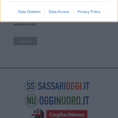
tue informazioni siano trasferite a Mailchimp per
l'elaborazione.
Leggi qui l'informativa sulla privacy
Data Deletion
Data Access
Privacy Policy
di Mailchimp
.
Potrai annullare l'iscrizione in qualsiasi momento
facendo clic sul collegamento nel piè di pagina delle
nostre e-mail.