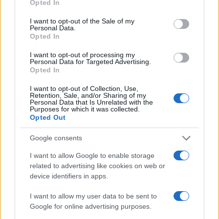
Opted In
Martina Agostina Diturco
use your data for below specified purposes in below Google
consent section.
I want to opt-out of the Sale of my
Personal Data.
Opted In
I nostri cari
I want to opt-out of processing my
Personal Data for Targeted Advertising.
Opted In
I want to opt-out of Collection, Use,
I nostri cari
Retention, Sale, and/or Sharing of my
Personal Data that Is Unrelated with the
Purposes for which it was collected.
Opted Out
I nostri cari
Google consents
I want to allow Google to enable storage
related to advertising like cookies on web or
Giovannimaria Cabras
device identifiers in apps.
I want to allow my user data to be sent to
Google for online advertising purposes.