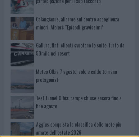
partecipazione per il suo racconto
Calangianus, allarme sul centro accoglienza
minori, Albieri: “Episodi gravissimi”
Gallura, finti clienti svuotano le suite: furto da
50mila nel resort
Meteo Olbia 7 agosto, sole e caldo tornano
protagonisti
Test tunnel Olbia: rampe chiuse ancora fino a
fine agosto
Aggius conquista la classifica delle mete più
amate dell’estate 2026