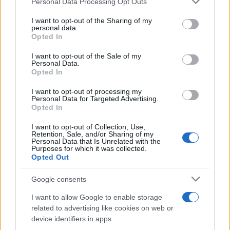
Andrea Mura conquista Palau: grande
Personal Data Processing Opt Outs
services and may gather and store information including but
partecipazione per il suo racconto
not limited to your visit or usage behaviour. You may click to
I want to opt-out of the Sharing of my
personal data.
grant or deny consent to Google and its third-party tags to
Opted In
Calangianus, allarme sul centro accoglienza
use your data for below specified purposes in below Google
consent section.
minori, Albieri: “Episodi gravissimi”
I want to opt-out of the Sale of my
Personal Data.
Opted In
I want to opt-out of processing my
Personal Data for Targeted Advertising.
Opted In
I want to opt-out of Collection, Use,
Retention, Sale, and/or Sharing of my
Personal Data that Is Unrelated with the
Purposes for which it was collected.
Opted Out
Google consents
NECROLOGIE
I want to allow Google to enable storage
related to advertising like cookies on web or
Mario Malu
device identifiers in apps.