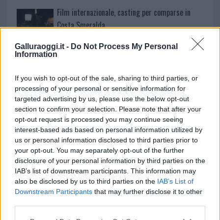
Film internazionale, casting per comparse in
Costa Smeralda
Galluraoggi.it -
Do Not Process My Personal
Porto Rotondo ospita la grande sfida della vela
Information
nell’estate 2026
If you wish to opt-out of the sale, sharing to third parties, or
processing of your personal or sensitive information for
Controlli all’aeroporto di Olbia, sequestrati
targeted advertising by us, please use the below opt-out
caviale e sabbia rubata
section to confirm your selection. Please note that after your
opt-out request is processed you may continue seeing
interest-based ads based on personal information utilized by
Migliori cliniche di estetica medicale avanzata
us or personal information disclosed to third parties prior to
in Europa: classifica dei 5 centri di riferimento
your opt-out. You may separately opt-out of the further
disclosure of your personal information by third parties on the
pe…
IAB’s list of downstream participants. This information may
Incendi, a San Pasquale arriva il Campo Base:
also be disclosed by us to third parties on the
IAB’s List of
l’inaugurazione
Downstream Participants
that may further disclose it to other
third parties.
Please note that this website/app uses one or more Google