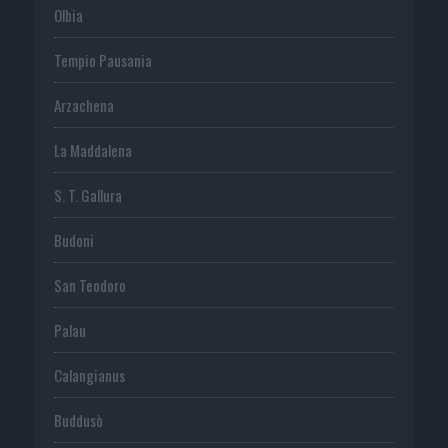
Olbia
Tempio Pausania
Arzachena
La Maddalena
S. T. Gallura
Budoni
San Teodoro
Palau
Calangianus
Buddusò