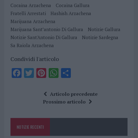
Cocaina Arzachena
Cocaina Gallura
Fratelli Arrestati
Hashish Arzachena
Marijuana Arzachena
Marijuana Sant’antonio Di Gallura
Notizie Gallura
Notizie Sant'Antonio Di Gallura
Notizie Sardegna
Sa Raiola Arzachena
Condividi l'articolo
F
T
Pi
W
S
a
w
n
h
h
ce
it
te
at
a
Articolo precedente
b
te
re
s
re
Prossimo articolo
o
r
st
A
o
p
NOTIZIE RECENTI
k
p